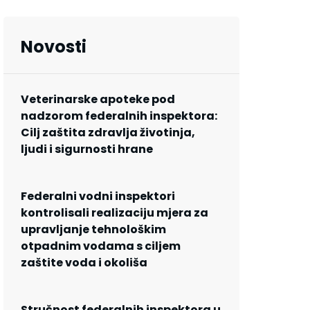
Novosti
Veterinarske apoteke pod
nadzorom federalnih inspektora:
Cilj zaštita zdravlja životinja,
ljudi i sigurnosti hrane
Federalni vodni inspektori
kontrolisali realizaciju mjera za
upravljanje tehnološkim
otpadnim vodama s ciljem
zaštite voda i okoliša
Stručnost federalnih inspektora u