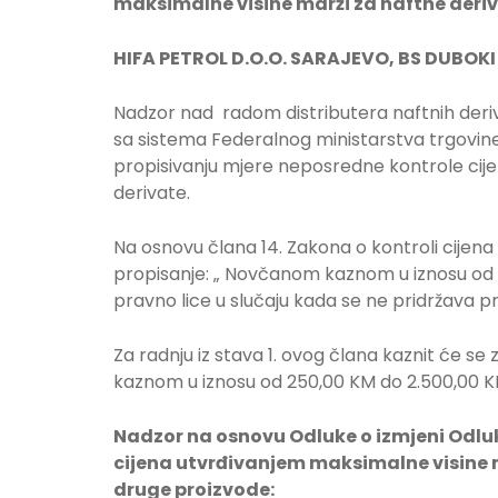
maksimalne visine marži za naftne deri
HIFA PETROL D.O.O. SARAJEVO, BS DUBOK
Nadzor nad radom distributera naftnih deriv
sa sistema Federalnog ministarstva trgovine,
propisivanju mjere neposredne kontrole cij
derivate.
Na osnovu člana 14. Zakona o kontroli cijena
propisanje: „ Novčanom kaznom u iznosu od 1
pravno lice u slučaju kada se ne pridržava p
Za radnju iz stava 1. ovog člana kaznit će 
kaznom u iznosu od 250,00 KM do 2.500,00 K
Nadzor na osnovu Odluke o izmjeni Odlu
cijena utvrđivanjem maksimalne visine m
druge proizvode: