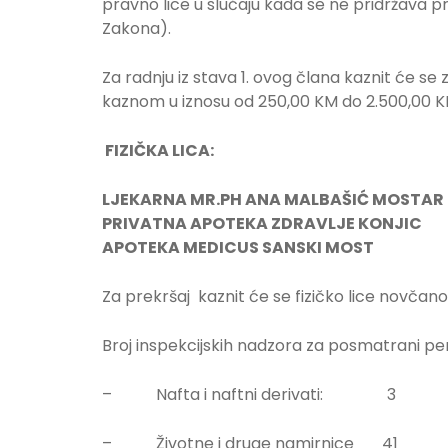
pravno lice u slučaju kada se ne pridržava p
Zakona).
Za radnju iz stava 1. ovog člana kaznit će 
kaznom u iznosu od 250,00 KM do 2.500,00 K
FIZIČKA LICA:
LJEKARNA MR.PH ANA MALBAŠIĆ MOSTAR
PRIVATNA APOTEKA ZDRAVLJE KONJIC
APOTEKA MEDICUS SANSKI MOST
Za prekršaj kaznit će se fizičko lice novča
Broj inspekcijskih nadzora za posmatrani per
– Nafta i naftni derivati: 3
– Životne i druge namirnice 41