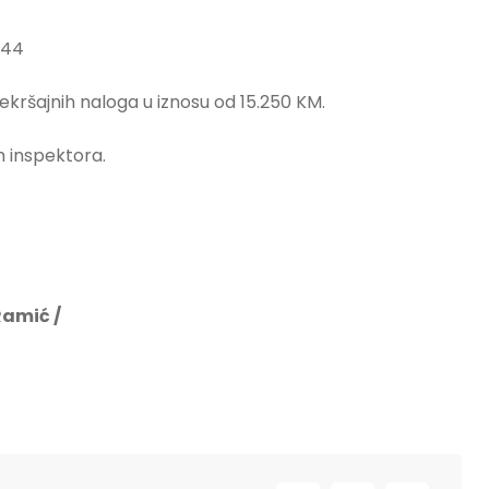
 44
ekršajnih naloga u iznosu od 15.250 KM.
h inspektora.
ć /