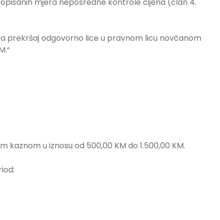
ropisanih mjera neposredne kontrole cijena (član 4.
se za prekršaj odgovorno lice u pravnom licu novčanom
M.“
nom kaznom u iznosu od 500,00 KM do 1.500,00 KM.
iod: