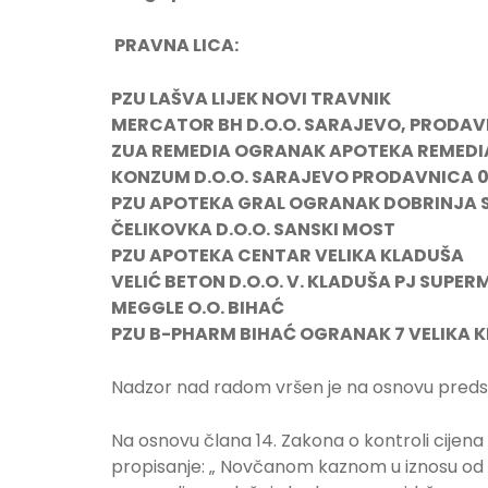
PRAVNA LICA:
PZU LAŠVA LIJEK NOVI TRAVNIK
MERCATOR BH D.O.O. SARAJEVO, PRODAV
ZUA REMEDIA OGRANAK APOTEKA REMEDI
KONZUM D.O.O. SARAJEVO PRODAVNICA 
PZU APOTEKA GRAL OGRANAK DOBRINJA
ČELIKOVKA D.O.O. SANSKI MOST
PZU APOTEKA CENTAR VELIKA KLADUŠA
VELIĆ BETON D.O.O. V. KLADUŠA PJ SUPE
MEGGLE O.O. BIHAĆ
PZU B-PHARM BIHAĆ OGRANAK 7 VELIKA 
Nadzor nad radom vršen je na osnovu preds
Na osnovu člana 14. Zakona o kontroli cijena
propisanje: „ Novčanom kaznom u iznosu od 1