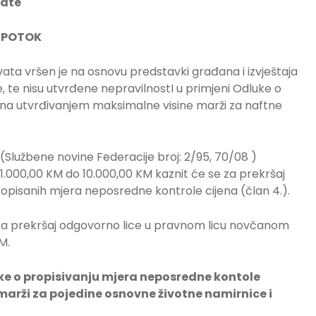
vate
I POTOK
ata vršen je na osnovu predstavki građana i izvještaja
 te nisu utvrđene nepravilnostI u primjeni Odluke o
ena utvrđivanjem maksimalne visine marži za naftne
 (Službene novine Federacije broj: 2/95, 70/08 )
.000,00 KM do 10.000,00 KM kaznit će se za prekršaj
ropisanih mjera neposredne kontrole cijena (član 4.).
se za prekršaj odgovorno lice u pravnom licu novčanom
M.
ke o propisivanju mjera neposredne kontole
arži za pojedine osnovne životne namirnice i