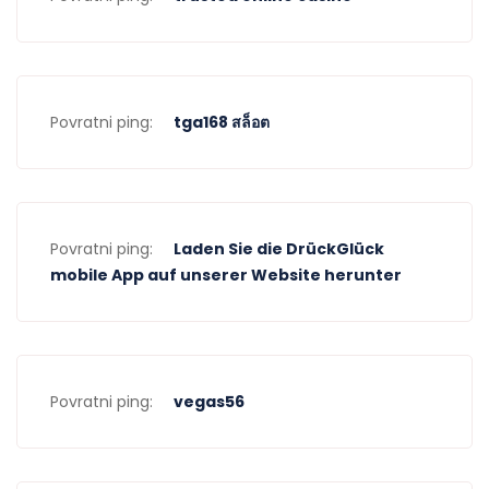
Povratni ping:
tga168 สล็อต
Povratni ping:
Laden Sie die DrückGlück
mobile App auf unserer Website herunter
Povratni ping:
vegas56