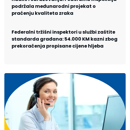
podržala međunarodni projekat o
praćenju kvaliteta zraka
Federalni tržišni inspektori u službi zaštite
standarda građana: 54.000 KM kazni zbog
prekoračenja propisane cijene hljeba