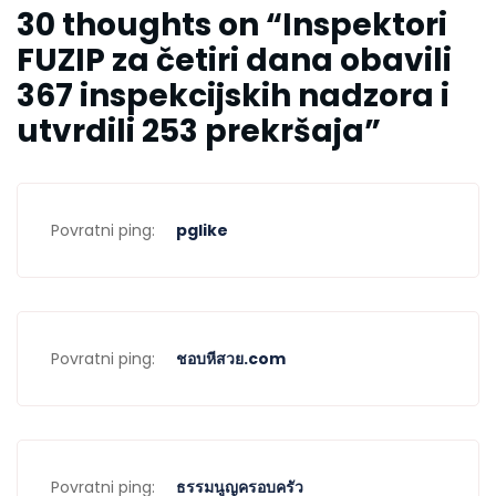
30 thoughts on “
Inspektori
FUZIP za četiri dana obavili
367 inspekcijskih nadzora i
utvrdili 253 prekršaja
”
Povratni ping:
pglike
Povratni ping:
ชอบหีสวย.com
Povratni ping:
ธรรมนูญครอบครัว