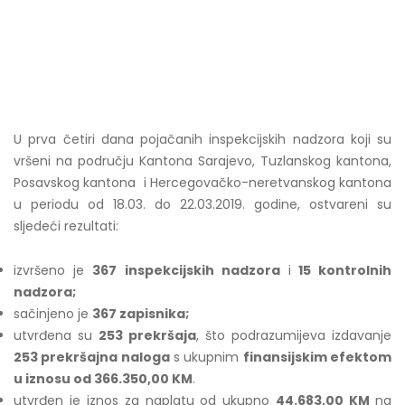
U prva četiri dana pojačanih inspekcijskih nadzora koji su
vršeni na području Kantona Sarajevo, Tuzlanskog kantona,
Posavskog kantona i Hercegovačko-neretvanskog kantona
u periodu od 18.03. do 22.03.2019. godine, ostvareni su
sljedeći rezultati:
izvršeno je
367
inspekcijskih nadzora
i
15 kontrolnih
nadzora;
sačinjeno je
367 zapisnika;
utvrđena su
253 prekršaja
, što podrazumijeva izdavanje
253 prekršajna naloga
s ukupnim
finansijskim efektom
u iznosu od 366.350,00 KM
.
utvrđen je iznos za naplatu od ukupno
44.683,00 KM
na