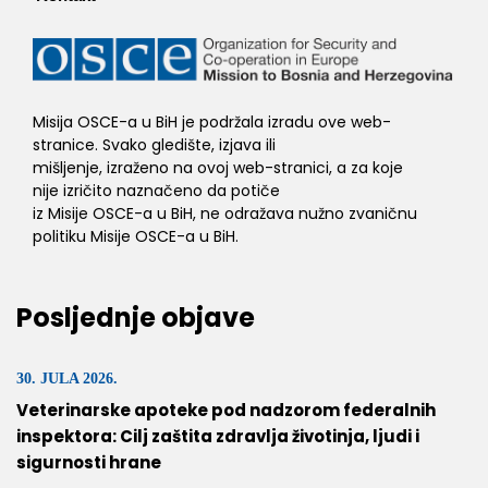
Misija OSCE-a u BiH je podržala izradu ove web-
stranice. Svako gledište, izjava ili
mišljenje, izraženo na ovoj web-stranici, a za koje
nije izričito naznačeno da potiče
iz Misije OSCE-a u BiH, ne odražava nužno zvaničnu
politiku Misije OSCE-a u BiH.
Posljednje objave
30. JULA 2026.
Veterinarske apoteke pod nadzorom federalnih
inspektora: Cilj zaštita zdravlja životinja, ljudi i
sigurnosti hrane