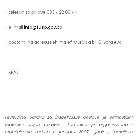
– telefon za prijave 033 / 22 66 44
– e-mail
info@fuzip.gov.ba
– poštom, na adresu Fehima ef. Čurčića br. 6. Sarajevo.
– KRAJ –
Federalna uprava za inspekcijske poslove je samostalni
federalni organ uprave. Formalno je organizovana i
otpočela sa radom u januaru 2007. godine, temeljem