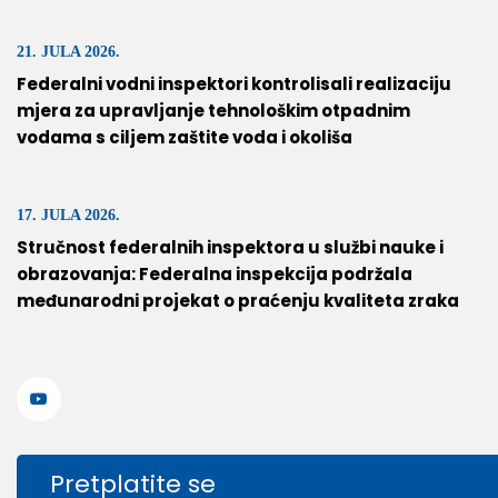
21. JULA 2026.
Federalni vodni inspektori kontrolisali realizaciju
mjera za upravljanje tehnološkim otpadnim
vodama s ciljem zaštite voda i okoliša
17. JULA 2026.
Stručnost federalnih inspektora u službi nauke i
obrazovanja: Federalna inspekcija podržala
međunarodni projekat o praćenju kvaliteta zraka
Pretplatite se