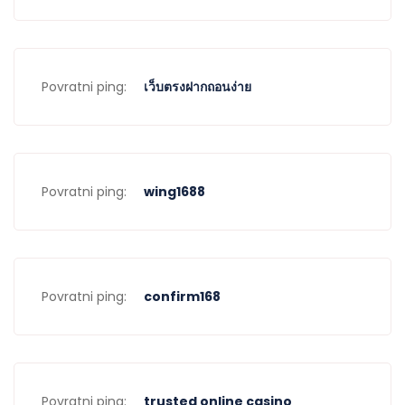
Povratni ping:
เว็บตรงฝากถอนง่าย
Povratni ping:
wing1688
Povratni ping:
confirm168
Povratni ping:
trusted online casino