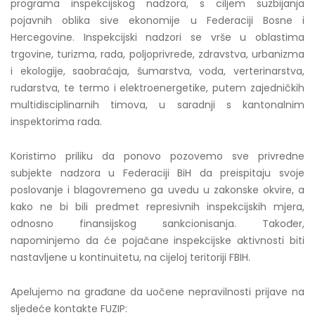
programa inspekcijskog nadzora, s ciljem suzbijanja
pojavnih oblika sive ekonomije u Federaciji Bosne i
Hercegovine. Inspekcijski nadzori se vrše u oblastima
trgovine, turizma, rada, poljoprivrede, zdravstva, urbanizma
i ekologije, saobraćaja, šumarstva, voda, verterinarstva,
rudarstva, te termo i elektroenergetike, putem zajedničkih
multidisciplinarnih timova, u saradnji s kantonalnim
inspektorima rada.
Koristimo priliku da ponovo pozovemo sve privredne
subjekte nadzora u Federaciji BiH da preispitaju svoje
poslovanje i blagovremeno ga uvedu u zakonske okvire, a
kako ne bi bili predmet represivnih inspekcijskih mjera,
odnosno finansijskog sankcionisanja. Također,
napominjemo da će pojačane inspekcijske aktivnosti biti
nastavljene u kontinuitetu, na cijeloj teritoriji FBIH.
Apelujemo na građane da uočene nepravilnosti prijave na
sljedeće kontakte FUZIP: