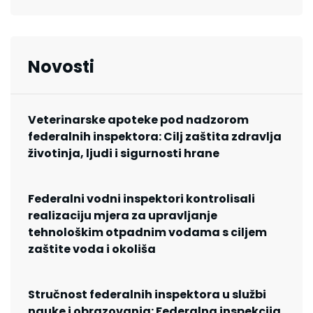
Novosti
Veterinarske apoteke pod nadzorom
federalnih inspektora: Cilj zaštita zdravlja
životinja, ljudi i sigurnosti hrane
Federalni vodni inspektori kontrolisali
realizaciju mjera za upravljanje
tehnološkim otpadnim vodama s ciljem
zaštite voda i okoliša
Stručnost federalnih inspektora u službi
nauke i obrazovanja: Federalna inspekcija