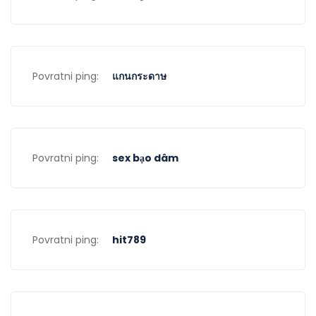
Povratni ping:
แกนกระดาษ
Povratni ping:
sex bạo dâm
Povratni ping:
hit789