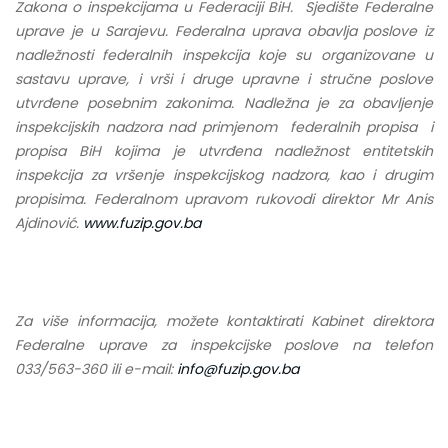
Zakona o inspekcijama u Federaciji BiH. Sjedište Federalne
uprave je u Sarajevu. Federalna uprava obavlja poslove iz
nadležnosti federalnih inspekcija koje su organizovane u
sastavu uprave, i vrši i druge upravne i stručne poslove
utvrđene posebnim zakonima. Nadležna je za obavljenje
inspekcijskih nadzora nad primjenom federalnih propisa i
propisa BiH kojima je utvrđena nadležnost entitetskih
inspekcija za vršenje inspekcijskog nadzora, kao i drugim
propisima.
Federalnom upravom rukovodi direktor Mr Anis
Ajdinović.
www.fuzip.gov.ba
Za više informacija, možete kontaktirati Kabinet direktora
Federalne uprave za inspekcijske poslove na telefon
033/563-360 ili e-mail:
info@fuzip.gov.ba