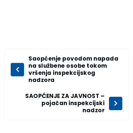
Saopćenje povodom napada
na službene osobe tokom
vršenja inspekcijskog
nadzora
SAOPĆENJE ZA JAVNOST –
pojačan inspekcijski
nadzor