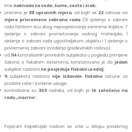
ime
naknada za vode, šume, ceste i zrak;
izrečeno je
88 upravnih mjera
, od kojih se
22
odnose na
mjere privremene zabrane rada
(13 rješenja o zabrani
rada fizičkom licu zbog neposjedovanja sanitarne knjižice, 7
rješenja o zabrani prometovanja sadnog materijala, 1
rješenje o zabrani rada ugostiteljskom objektu i 1 rješenje o
privremenoj zabrani izvođenja građevinskih radova);
od
114
kontrolisanih privrednih subjekata u pogledu primjene
Zakona o fiskalnim sistemima, konstatovano je da
jedan
subjekat nadzora
ne posjeduje fiskalni uređaj;
11
subjekata nadzora
nije izdavalo fiskalne
račune za
prodate robe i izvršene usluge;
kontrolisana su
303
radnika, od kojih je
14
zatečeno na
radu „nacrno
“
.
Pojačani inspekcijski nadzori se vrše u sklopu posebnog