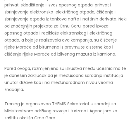
prihvat, skladištenje i izvoz opasnog otpada, prihvat i
zbrinjavanje elektronsko-električnog otpada, čišćenje i
zbrinjavanje otpada iz tankova nafte i naftinih derivata. Neki
od značajnijih projekata za Crnu Goru, pored izvoza
opasnog otpada i reciklaže elektronskog i električnog
otpada, a koje je realizovala ova kompanija, su čišćenje
rijeke Morače od bitumena iz prevrnute cisterne kao i
čišćenje rijeke Morače od izlivenog mazuta iz kamiona.
Pored ovoga, razmijenjena su iskustva među učesnicima te
je donešen zaključak da je međusobna saradnja institucija
unutar države kao i na međunarodnom nivou veoma
značajna.
Trening je organizovao THEMIS Sekretariat u saradnji sa
Ministarstvom održivog razvoja i turizma i Agencijom za
zaštitu okoliša Crne Gore.