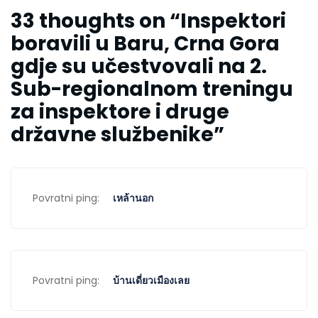
33 thoughts on “
Inspektori
boravili u Baru, Crna Gora
gdje su učestvovali na 2.
Sub-regionalnom treningu
za inspektore i druge
državne službenike
”
Povratni ping:
เหล้านอก
Povratni ping:
บ้านเดี่ยวเมืองเลย