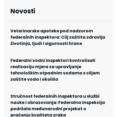
Novosti
Veterinarske apoteke pod nadzorom
federalnih inspektora: Cilj zaštita zdravlja
životinja, ljudi i sigurnosti hrane
Federalni vodni inspektori kontrolisali
realizaciju mjera za upravljanje
tehnološkim otpadnim vodama s ciljem
zaštite voda i okoliša
Stručnost federalnih inspektora u službi
nauke i obrazovanja: Federalna inspekcija
podržala međunarodni projekat o
praćenju kvaliteta zraka