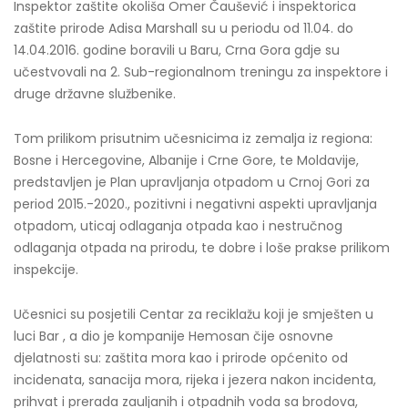
Inspektor zaštite okoliša Omer Čaušević i inspektorica
zaštite prirode Adisa Marshall su u periodu od 11.04. do
14.04.2016. godine boravili u Baru, Crna Gora gdje su
učestvovali na 2. Sub-regionalnom treningu za inspektore i
druge državne službenike.
Tom prilikom prisutnim učesnicima iz zemalja iz regiona:
Bosne i Hercegovine, Albanije i Crne Gore, te Moldavije,
predstavljen je Plan upravljanja otpadom u Crnoj Gori za
period 2015.-2020., pozitivni i negativni aspekti upravljanja
otpadom, uticaj odlaganja otpada kao i nestručnog
odlaganja otpada na prirodu, te dobre i loše prakse prilikom
inspekcije.
Učesnici su posjetili Centar za reciklažu koji je smješten u
luci Bar , a dio je kompanije Hemosan čije osnovne
djelatnosti su: zaštita mora kao i prirode općenito od
incidenata, sanacija mora, rijeka i jezera nakon incidenta,
prihvat i prerada zauljanih i otpadnih voda sa brodova,