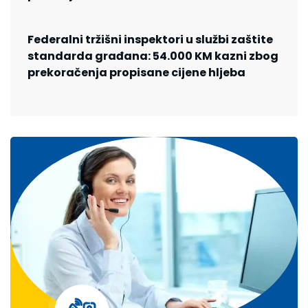
Federalni tržišni inspektori u službi zaštite
standarda građana: 54.000 KM kazni zbog
prekoračenja propisane cijene hljeba