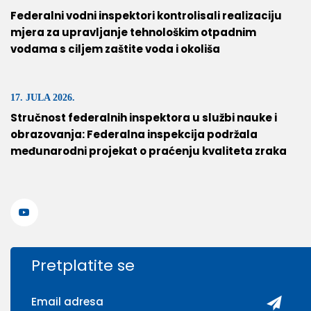
Federalni vodni inspektori kontrolisali realizaciju
mjera za upravljanje tehnološkim otpadnim
vodama s ciljem zaštite voda i okoliša
17. JULA 2026.
Stručnost federalnih inspektora u službi nauke i
obrazovanja: Federalna inspekcija podržala
međunarodni projekat o praćenju kvaliteta zraka
Pretplatite se