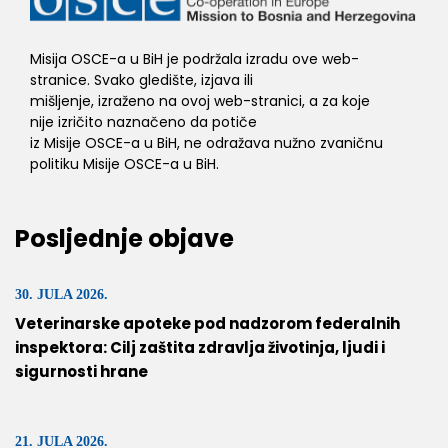
Misija OSCE-a u BiH je podržala izradu ove web-
stranice. Svako gledište, izjava ili
mišljenje, izraženo na ovoj web-stranici, a za koje
nije izričito naznačeno da potiče
iz Misije OSCE-a u BiH, ne odražava nužno zvaničnu
politiku Misije OSCE-a u BiH.
Posljednje objave
30. JULA 2026.
Veterinarske apoteke pod nadzorom federalnih
inspektora: Cilj zaštita zdravlja životinja, ljudi i
sigurnosti hrane
21. JULA 2026.