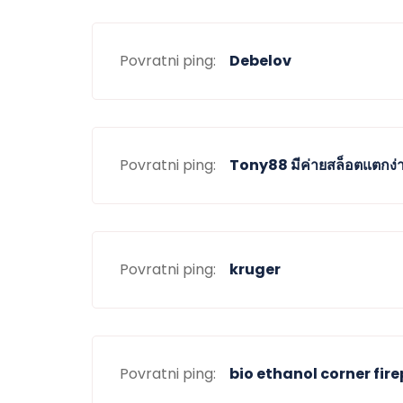
Povratni ping:
Debelov
Povratni ping:
Tony88 มีค่ายสล็อตแตกง่
Povratni ping:
kruger
Povratni ping:
bio ethanol corner fir