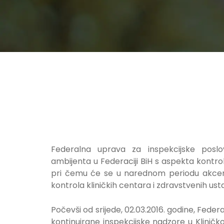
Federalna uprava za inspekcijske posl
ambijenta u Federaciji BiH s aspekta kontrol
pri čemu će se u narednom periodu akcenat 
kontrola kliničkih centara i zdravstvenih us
Počevši od srijede, 02.03.2016. godine, Feder
kontinuirane inspekcijske nadzore u Kliničk