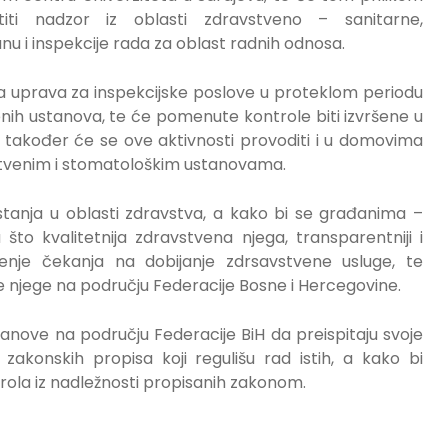
titi nadzor iz oblasti zdravstveno – sanitarne,
anu i inspekcije rada za oblast radnih odnosa.
a uprava za inspekcijske poslove u proteklom periodu
enih ustanova, te će pomenute kontrole biti izvršene u
a također će se ove aktivnosti provoditi i u domovima
avstvenim i stomatološkim ustanovama.
 stanja u oblasti zdravstva, a kako bi se građanima –
što kvalitetnija zdravstvena njega, transparentniji i
njenje čekanja na dobijanje zdrsavstvene usluge, te
 njege na području Federacije Bosne i Hercegovine.
ove na području Federacije BiH da preispitaju svoje
zakonskih propisa koji regulišu rad istih, a kako bi
rola iz nadležnosti propisanih zakonom.