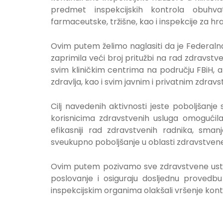
predmet inspekcijskih kontrola obuhva
farmaceutske, tržišne, kao i inspekcije za hr
Ovim putem želimo naglasiti da je Federaln
zaprimila veći broj pritužbi na rad zdravstv
svim kliničkim centrima na području FBiH, 
zdravlja, kao i svim javnim i privatnim zdr
Cilj navedenih aktivnosti jeste poboljšanje
korisnicima zdravstvenih usluga omogućila 
efikasniji rad zdravstvenih radnika, sma
sveukupno poboljšanje u oblasti zdravstvene
Ovim putem pozivamo sve zdravstvene ustan
poslovanje i osiguraju dosljednu provedbu 
inspekcijskim organima olakšali vršenje kont