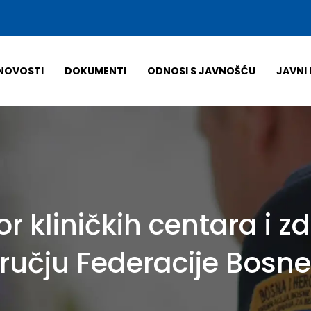
NOVOSTI
DOKUMENTI
ODNOSI S JAVNOŠĆU
JAVNI 
or kliničkih centara i z
učju Federacije Bosne