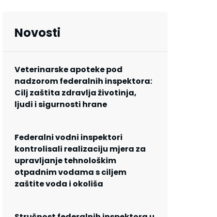
Novosti
Veterinarske apoteke pod
nadzorom federalnih inspektora:
Cilj zaštita zdravlja životinja,
ljudi i sigurnosti hrane
Federalni vodni inspektori
kontrolisali realizaciju mjera za
upravljanje tehnološkim
otpadnim vodama s ciljem
zaštite voda i okoliša
Stručnost federalnih inspektora u