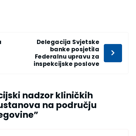
a
Delegacija Svjetske
banke posjetila
Federalnu upravu za
inspekcijske poslove
ijski nadzor kliničkih
 ustanova na području
cegovine
”