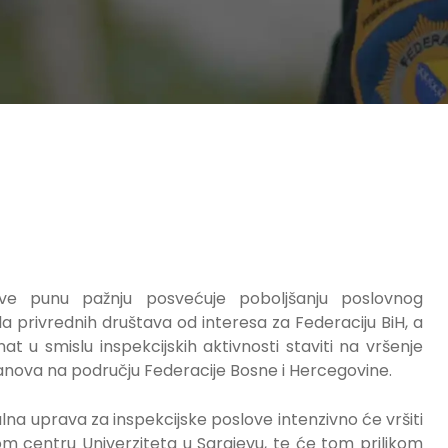
ove punu pažnju posvećuje poboljšanju poslovnog
a privrednih društava od interesa za Federaciju BiH, a
u smislu inspekcijskih aktivnosti staviti na vršenje
tanova na području Federacije Bosne i Hercegovine.
alna uprava za inspekcijske poslove intenzivno će vršiti
om centru Univerziteta u Sarajevu, te će tom prilikom