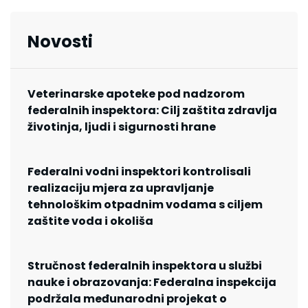
Novosti
Veterinarske apoteke pod nadzorom
federalnih inspektora: Cilj zaštita zdravlja
životinja, ljudi i sigurnosti hrane
Federalni vodni inspektori kontrolisali
realizaciju mjera za upravljanje
tehnološkim otpadnim vodama s ciljem
zaštite voda i okoliša
Stručnost federalnih inspektora u službi
nauke i obrazovanja: Federalna inspekcija
podržala međunarodni projekat o