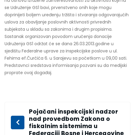
na osnovu izražene zainteresovanosti za aktivnosti kojima
se Udruženje GS1 bavi, prvenstveno onih koje mogu
doprinijeti boljem uređenju tržišta i stvaranja odgovarajućih
uslova za obavljanje poslovnih aktivnosti privrednih
subjekata u skladu sa zakonima i drugim propisima.
Sastanak organizovan povodom uručenja donacije
Udruženja GS1 održat će se dana 26.03.2013.godine u
sjedištu Federalne uprave za inspekcijske poslove u ul.
Fehima ef.Čurčića 6. u Sarajevu sa početkom u 09,00 sati.
Predstavnci sredstava informisanja pozvani su da medijski
proprate ovaj događaj.
Pojačani inspekcijski nadzor
nad provedbom Zakona o
fiskalnim sistemima u
Federaciji Bosne i Hercegovine