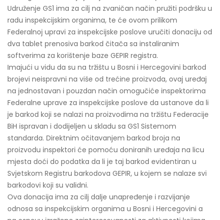
Udruženje GS1 ima za cilj na zvaničan način pružiti podršku u
radu inspekcijskim organima, te će ovom prilikom
Federalnoj upravi za inspekcijske poslove uručiti donaciju od
dva tablet prenosiva barkod čitača sa instaliranim
softverima za korištenje baze GEPIR registra.
Imajući u vidu da su na tržištu u Bosni i Hercegovini barkod
brojevi neispravni na više od trećine proizvoda, ovaj uređaj
na jednostavan i pouzdan način omogučiće inspektorima
Federalne uprave za inspekcijske poslove da ustanove da li
je barkod koji se nalazi na proizvodima na tržištu Federacije
BiH ispravan i dodijeljen u skladu sa GS1 Sistemom
standarda. Direktnim očitavanjem barkod broja na
proizvodu inspektori će pomoću doniranih uređaja na licu
mjesta doći do podatka da li je taj barkod evidentiran u
Svjetskom Registru barkodova GEPIR, u kojem se nalaze svi
barkodovi koji su validni.
Ova donacija ima za cilj dalje unapređenje i razvijanje
odnosa sa inspekcijskim organima u Bosni i Hercegovini a