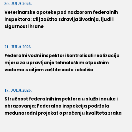
30. JULA 2026.
Veterinarske apoteke pod nadzorom federalnih
inspektora: Cilj zaštita zdravlja životinja, ljudi i
sigurnosti hrane
21. JULA 2026.
Federalni vodni inspektori kontrolisali realizaciju
mjera za upravljanje tehnološkim otpadnim
vodama s ciljem zaštite voda i okoliša
17. JULA 2026.
Stručnost federalnih inspektora u službi nauke i
obrazovanja: Federalna inspekcija podržala
međunarodni projekat o praćenju kvaliteta zraka