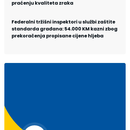
praćenju kvaliteta zraka
Federalni tržišni inspektori u službi zaštite
standarda građana: 54.000 KM kazni zbog
prekoračenja propisane cijene hljeba