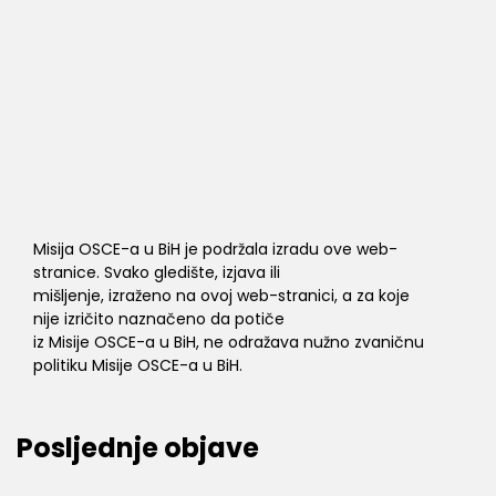
Misija OSCE-a u BiH je podržala izradu ove web-
stranice. Svako gledište, izjava ili
mišljenje, izraženo na ovoj web-stranici, a za koje
nije izričito naznačeno da potiče
iz Misije OSCE-a u BiH, ne odražava nužno zvaničnu
politiku Misije OSCE-a u BiH.
Posljednje objave