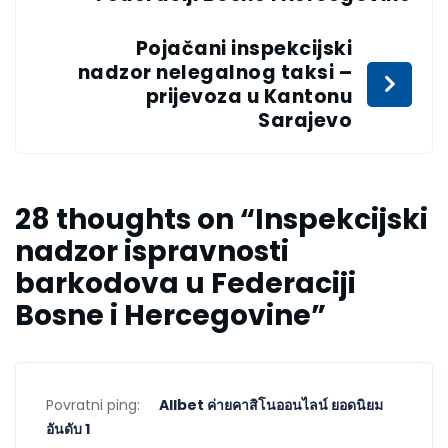
Pojačani inspekcijski
nadzor nelegalnog taksi –
prijevoza u Kantonu
Sarajevo
28 thoughts on “
Inspekcijski
nadzor ispravnosti
barkodova u Federaciji
Bosne i Hercegovine
”
Povratni ping:
Allbet ค่ายคาสิโนออนไลน์ ยอดนิยม
อันดับ 1