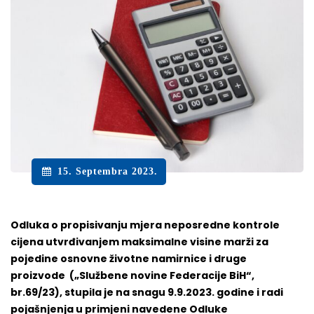
15. Septembra 2023.
Odluka o propisivanju mjera neposredne kontrole
cijena utvrđivanjem maksimalne visine marži za
pojedine osnovne životne namirnice i druge
proizvode („Službene novine Federacije BiH“,
br.69/23), stupila je na snagu 9.9.2023. godine i radi
pojašnjenja u primjeni navedene Odluke