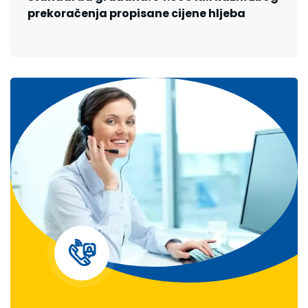
prekoračenja propisane cijene hljeba