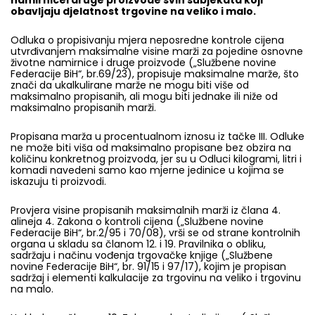
obavljaju djelatnost trgovine na veliko i malo.
Odluka o propisivanju mjera neposredne kontrole cijena
utvrđivanjem maksimalne visine marži za pojedine osnovne
životne namirnice i druge proizvode („Službene novine
Federacije BiH“, br.69/23), propisuje maksimalne marže, što
znači da ukalkulirane marže ne mogu biti više od
maksimalno propisanih, ali mogu biti jednake ili niže od
maksimalno propisanih marži.
Propisana marža u procentualnom iznosu iz tačke III. Odluke
ne može biti viša od maksimalno propisane bez obzira na
količinu konkretnog proizvoda, jer su u Odluci kilogrami, litri i
komadi navedeni samo kao mjerne jedinice u kojima se
iskazuju ti proizvodi.
Provjera visine propisanih maksimalnih marži iz člana 4.
alineja 4. Zakona o kontroli cijena („Službene novine
Federacije BiH“, br.2/95 i 70/08), vrši se od strane kontrolnih
organa u skladu sa članom 12. i 19. Pravilnika o obliku,
sadržaju i načinu vođenja trgovačke knjige („Službene
novine Federacije BiH“, br. 91/15 i 97/17), kojim je propisan
sadržaj i elementi kalkulacije za trgovinu na veliko i trgovinu
na malo.