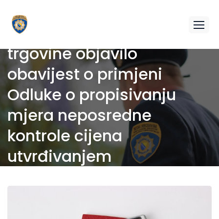
Federalno ministarstvo
trgovine objavilo
obavijest o primjeni
Odluke o propisivanju
mjera neposredne
kontrole cijena
utvrđivanjem
maksimalne visine marži