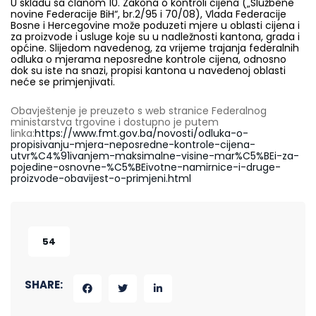
U skladu sa članom 10. Zakona o kontroli cijena („Službene
novine Federacije BiH“, br.2/95 i 70/08), Vlada Federacije
Bosne i Hercegovine može poduzeti mjere u oblasti cijena i
za proizvode i usluge koje su u nadležnosti kantona, grada i
općine. Slijedom navedenog, za vrijeme trajanja federalnih
odluka o mjerama neposredne kontrole cijena, odnosno
dok su iste na snazi, propisi kantona u navedenoj oblasti
neće se primjenjivati.
Obavještenje je preuzeto s web stranice Federalnog
ministarstva trgovine i dostupno je putem
linka:
https://www.fmt.gov.ba/novosti/odluka-o-
propisivanju-mjera-neposredne-kontrole-cijena-
utvr%C4%91ivanjem-maksimalne-visine-mar%C5%BEi-za-
pojedine-osnovne-%C5%BEivotne-namirnice-i-druge-
proizvode-obavijest-o-primjeni.html
54
SHARE: