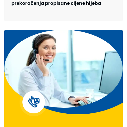
prekoračenja propisane cijene hljeba