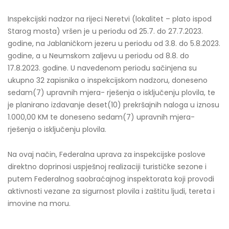
Inspekcijski nadzor na rijeci Neretvi (lokalitet – plato ispod
Starog mosta) vršen je u periodu od 25.7. do 27.7.2023.
godine, na Jablaničkom jezeru u periodu od 3.8. do 5.8.2023.
godine, a u Neumskom zaljevu u periodu od 8.8. do
17.8.2023. godine. U navedenom periodu sačinjena su
ukupno 32 zapisnika o inspekcijskom nadzoru, doneseno
sedam(7) upravnih mjera- rješenja o isključenju plovila, te
je planirano izdavanje deset(10) prekršajnih naloga u iznosu
1.000,00 KM te doneseno sedam(7) upravnih mjera-
rješenja o isključenju plovila.
Na ovaj način, Federalna uprava za inspekcijske poslove
direktno doprinosi uspješnoj realizaciji turističke sezone i
putem Federalnog saobraćajnog inspektorata koji provodi
aktivnosti vezane za sigurnost plovila i zaštitu ljudi, tereta i
imovine na moru.