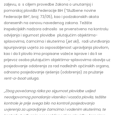
zaljevu, a s ciljem provedbe Zakona o unutarnjoj i
pomorskoj plovidbi Federacije BiH (“Službene novine
Federacije BiH“, broj: 73/05), kao i podzakonskih akata
donesenih na osnovu navedenog zakona. Težište
inspekcijskih nadzora odnosilo se prvenstveno na kontrolu
odvijanja i sigurnost plovidbe plutajućim objektima-
splavovima, čamcima i skuterima (
jet ski
), radi utvrđivanja
ispunjavanja uvjeta za osposobljenost upravljanja plovilom,
kao i da li plovilo ima propisane važeće isprave i da li se
prijevoz osoba plutajućim objektima-splavovima obavlja uz
posjedovanje odobrenja za rad nadležnih općinskih organa,
odnosno posjedovanje rješenja (odobrenja) za pružanje
rent-a-boat
usluga.
„
Zbog povećanog rizika po sigurnost plovidbe usljed
neodgovornog ponašanja vlasnika i vozača plovila, težište
kontrole je prije svega bilo na kontroli posjedovanja
uvjerenja za upravljanje čamcima i vodenim skuterima, te