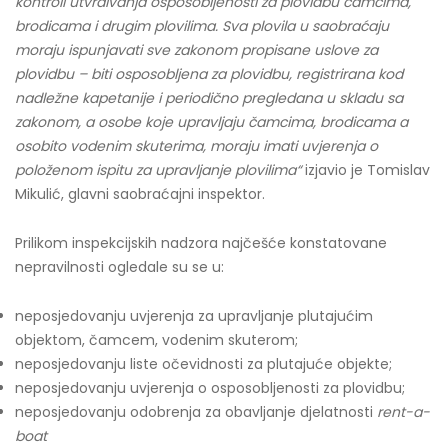
kontroli utvrđivanja osposobljenosti za plovidbu čamcima,
brodicama i drugim plovilima. Sva plovila u saobraćaju
moraju ispunjavati sve zakonom propisane uslove za
plovidbu – biti osposobljena za plovidbu, registrirana kod
nadležne kapetanije i periodično pregledana u skladu sa
zakonom, a osobe koje upravljaju čamcima, brodicama a
osobito vodenim skuterima, moraju imati uvjerenja o
položenom ispitu za upravljanje plovilima“
izjavio je Tomislav
Mikulić, glavni saobraćajni inspektor.
Prilikom inspekcijskih nadzora najčešće konstatovane
nepravilnosti ogledale su se u:
neposjedovanju uvjerenja za upravljanje plutajućim
objektom, čamcem, vodenim skuterom;
neposjedovanju liste očevidnosti za plutajuće objekte;
neposjedovanju uvjerenja o osposobljenosti za plovidbu;
neposjedovanju odobrenja za obavljanje djelatnosti
rent-a-
boat