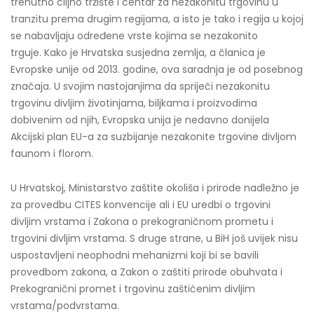
trenutno ciljno tržište i centar za nezakonitu trgovinu u
tranzitu prema drugim regijama, a isto je tako i regija u kojoj
se nabavljaju određene vrste kojima se nezakonito
trguje. Kako je Hrvatska susjedna zemlja, a članica je
Evropske unije od 2013. godine, ova saradnja je od posebnog
značaja. U svojim nastojanjima da spriječi nezakonitu
trgovinu divljim životinjama, biljkama i proizvodima
dobivenim od njih, Evropska unija je nedavno donijela
Akcijski plan EU-a za suzbijanje nezakonite trgovine divljom
faunom i florom.
U Hrvatskoj, Ministarstvo zaštite okoliša i prirode nadležno je
za provedbu CITES konvencije ali i EU uredbi o trgovini
divljim vrstama i Zakona o prekograničnom prometu i
trgovini divljim vrstama. S druge strane, u BiH još uvijek nisu
uspostavljeni neophodni mehanizmi koji bi se bavili
provedbom zakona, a Zakon o zaštiti prirode obuhvata i
Prekogranični promet i trgovinu zaštićenim divljim
vrstama/podvrstama.