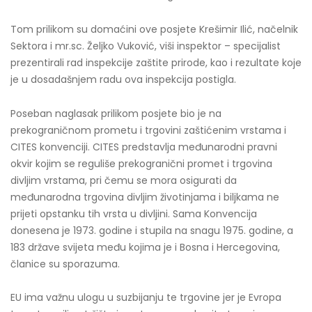
Tom prilikom su domaćini ove posjete Krešimir Ilić, načelnik
Sektora i mr.sc. Željko Vuković, viši inspektor – specijalist
prezentirali rad inspekcije zaštite prirode, kao i rezultate koje
je u dosadašnjem radu ova inspekcija postigla.
Poseban naglasak prilikom posjete bio je na
prekograničnom prometu i trgovini zaštićenim vrstama i
CITES konvenciji. CITES predstavlja međunarodni pravni
okvir kojim se reguliše prekogranični promet i trgovina
divljim vrstama, pri čemu se mora osigurati da
međunarodna trgovina divljim životinjama i biljkama ne
prijeti opstanku tih vrsta u divljini. Sama Konvencija
donesena je 1973. godine i stupila na snagu 1975. godine, a
183 države svijeta među kojima je i Bosna i Hercegovina,
članice su sporazuma.
EU ima važnu ulogu u suzbijanju te trgovine jer je Evropa