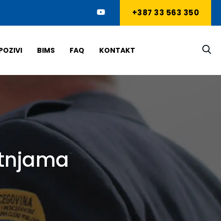
+387 33 563 350
POZIVI
BIMS
FAQ
KONTAKT
etnjama