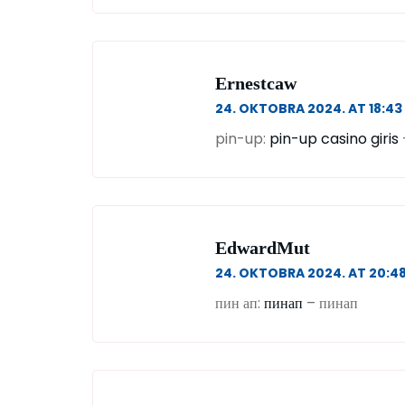
Ernestcaw
24. OKTOBRA 2024. AT 18:43
pin-up:
pin-up casino giris
EdwardMut
24. OKTOBRA 2024. AT 20:4
пин ап:
пинап
– пинап