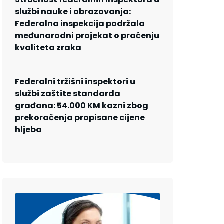
službi nauke i obrazovanja:
Federalna inspekcija podržala
međunarodni projekat o praćenju
kvaliteta zraka
Federalni tržišni inspektori u
službi zaštite standarda
građana: 54.000 KM kazni zbog
prekoračenja propisane cijene
hljeba