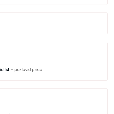
id 1st
– paxlovid price