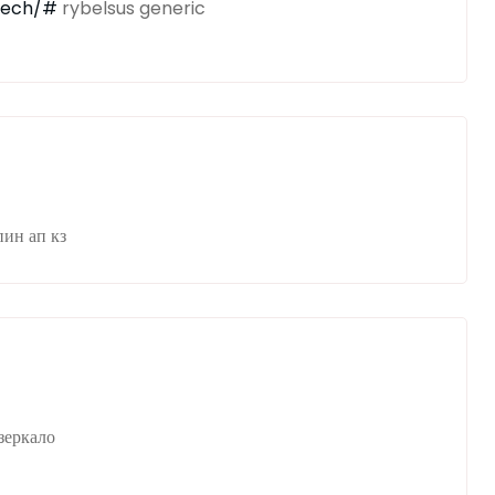
.tech/#
rybelsus generic
ин ап кз
зеркало