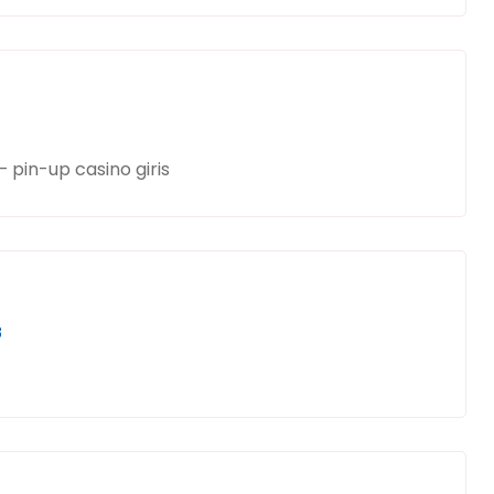
– pin-up casino giris
8