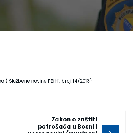
 (“Službene novine FBiH”, broj: 14/2013)
Zakon o zaštiti
potrošača u Bosni i