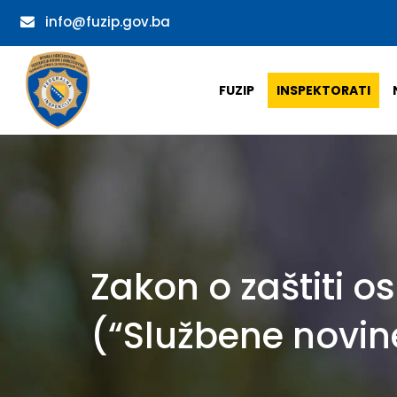
info@fuzip.gov.ba
FUZIP
INSPEKTORATI
Zakon o zaštiti
(“Službene novine