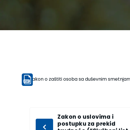
Zakon o zaštiti osoba sa duševnim smetnjama
Zakon o uslovima i
postupku za prekid