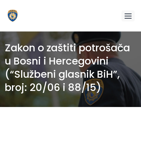
Zakon o zaštiti potrošača
u Bosni i Hercegovini
(“Službeni glasnik BiH”,
broj: 20/06 i 88/15)