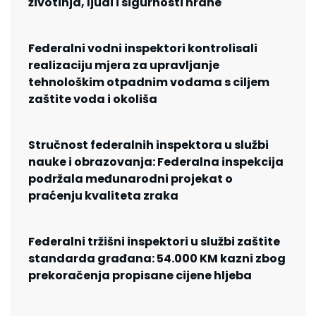
životinja, ljudi i sigurnosti hrane
Federalni vodni inspektori kontrolisali
realizaciju mjera za upravljanje
tehnološkim otpadnim vodama s ciljem
zaštite voda i okoliša
Stručnost federalnih inspektora u službi
nauke i obrazovanja: Federalna inspekcija
podržala međunarodni projekat o
praćenju kvaliteta zraka
Federalni tržišni inspektori u službi zaštite
standarda građana: 54.000 KM kazni zbog
prekoračenja propisane cijene hljeba