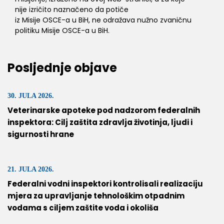
nije izričito naznačeno da potiče
iz Misije OSCE-a u BiH, ne odražava nužno zvaničnu
politiku Misije OSCE-a u BiH.
Posljednje objave
30. JULA 2026.
Veterinarske apoteke pod nadzorom federalnih
inspektora: Cilj zaštita zdravlja životinja, ljudi i
sigurnosti hrane
21. JULA 2026.
Federalni vodni inspektori kontrolisali realizaciju
mjera za upravljanje tehnološkim otpadnim
vodama s ciljem zaštite voda i okoliša