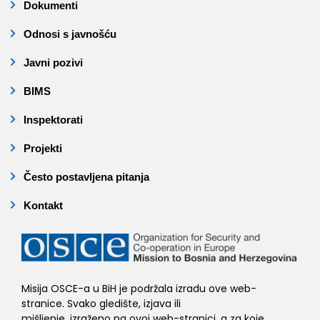
Dokumenti
Odnosi s javnošću
Javni pozivi
BIMS
Inspektorati
Projekti
Često postavljena pitanja
Kontakt
Misija OSCE-a u BiH je podržala izradu ove web-
stranice. Svako gledište, izjava ili
mišljenje, izraženo na ovoj web-stranici, a za koje