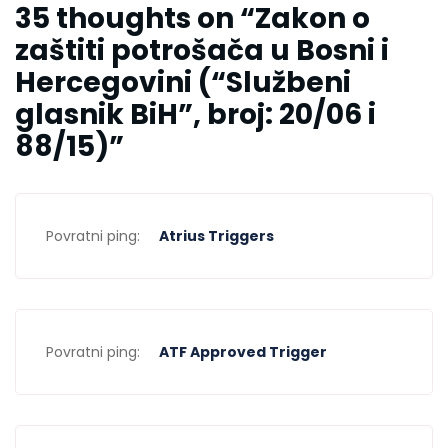
35 thoughts on “
Zakon o
zaštiti potrošača u Bosni i
Hercegovini (“Službeni
glasnik BiH”, broj: 20/06 i
88/15)
”
Povratni ping:
Atrius Triggers
Povratni ping:
ATF Approved Trigger