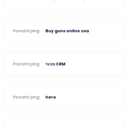
Povratni ping:
Buy guns online usa
Povratni ping:
ระบบ CRM
Povratni ping:
here