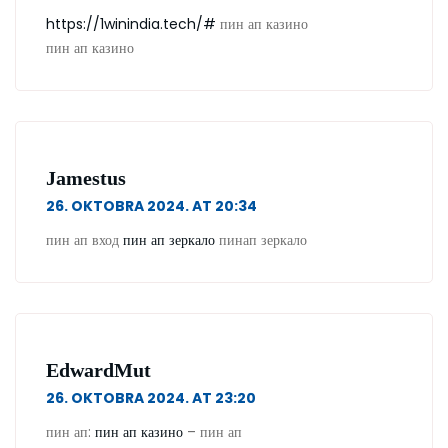
https://1winindia.tech/#
пин ап казино
пин ап казино
Jamestus
26. OKTOBRA 2024. AT 20:34
пин ап вход
пин ап зеркало
пинап зеркало
EdwardMut
26. OKTOBRA 2024. AT 23:20
пин ап:
пин ап казино
– пин ап