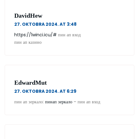
DavidHew
27. OKTOBRA 2024. AT 3:48
https://1winci.icu/#
пин ап вход
пин ап казино
EdwardMut
27. OKTOBRA 2024. AT 6:29
пин ап зеркало:
пинап зеркало
– пин ап вход