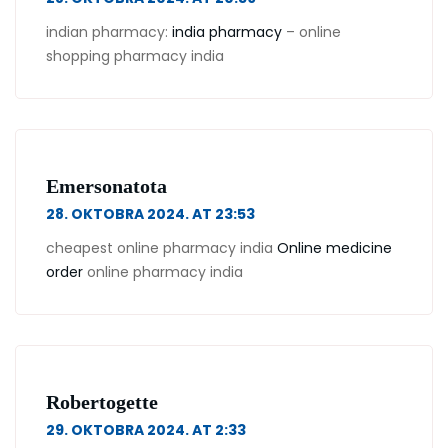
indian pharmacy:
india pharmacy
– online
shopping pharmacy india
Emersonatota
28. OKTOBRA 2024. AT 23:53
cheapest online pharmacy india
Online medicine
order
online pharmacy india
Robertogette
29. OKTOBRA 2024. AT 2:33