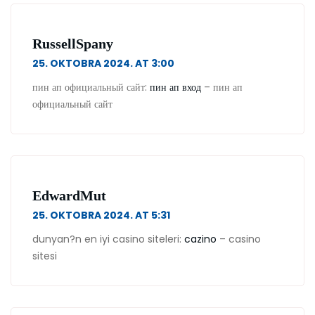
RussellSpany
25. OKTOBRA 2024. AT 3:00
пин ап официальный сайт:
пин ап вход
– пин ап
официальный сайт
EdwardMut
25. OKTOBRA 2024. AT 5:31
dunyan?n en iyi casino siteleri:
cazino
– casino
sitesi