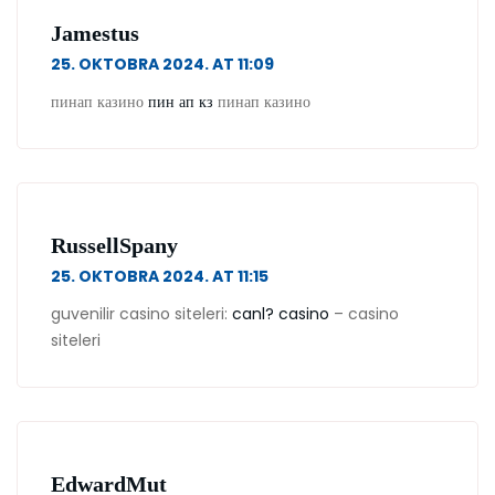
Jamestus
25. OKTOBRA 2024. AT 11:09
пинап казино
пин ап кз
пинап казино
RussellSpany
25. OKTOBRA 2024. AT 11:15
guvenilir casino siteleri:
canl? casino
– casino
siteleri
EdwardMut