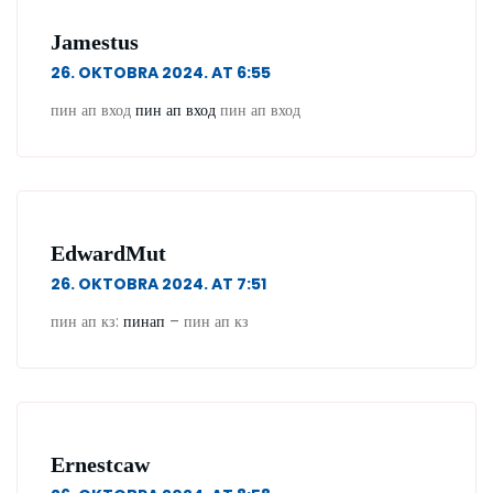
Jamestus
26. OKTOBRA 2024. AT 6:55
пин ап вход
пин ап вход
пин ап вход
EdwardMut
26. OKTOBRA 2024. AT 7:51
пин ап кз:
пинап
– пин ап кз
Ernestcaw