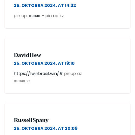
25. OKTOBRA 2024. AT 14:32
pin up:
пинап
– pin up kz
DavidHew
25. OKTOBRA 2024. AT 19:10
https://1winbrasil.win/#
pinup az
пинап кз
RussellSpany
25. OKTOBRA 2024. AT 20:09