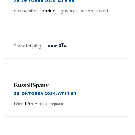
26. OKTOBRA 2024. AT 8:58
casino sitesi:
cazino
– guvenilir casino siteleri
Povratni ping:
saคาสิโน
RussellSpany
26. OKTOBRA 2024. AT 14:54
1хбет:
1хбет
– 1xbet зеркало