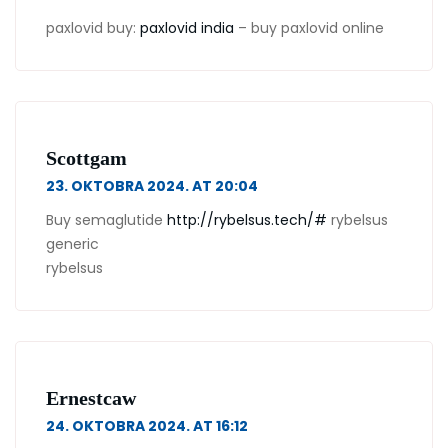
paxlovid buy:
paxlovid india
– buy paxlovid online
Scottgam
23. OKTOBRA 2024. AT 20:04
Buy semaglutide
http://rybelsus.tech/#
rybelsus
generic
rybelsus
Ernestcaw
24. OKTOBRA 2024. AT 16:12