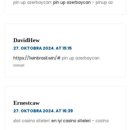
pin up azerbaycan:
pin up azerbaycan
– pinup az
DavidHew
27. OKTOBRA 2024. AT 15:15
https://1winbrasil.win/#
pin up azerbaycan
пинап
Ernestcaw
27. OKTOBRA 2024. AT 16:39
slot casino siteleri:
en iyi casino siteleri
– cazino