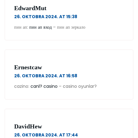
EdwardMut
26. OKTOBRA 2024. AT 15:38
пин ап:
пин ап вход
– пин ап зеркало
Ernestcaw
26. OKTOBRA 2024. AT 16:58
cazino:
canl? casino
– casino oyunlar?
DavidHew
26. OKTOBRA 2024. AT 17:44