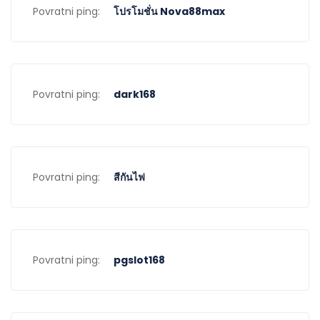
Povratni ping:
โปรโมชั่น Nova88max
Povratni ping:
dark168
Povratni ping:
สีกันไฟ
Povratni ping:
pgslot168