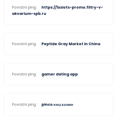
Povratni ping:
https://1xslots-promo.filtry-v-
akvarium-spb.ru
Povratni ping:
Peptide Gray Market In China
Povratni ping:
gamer dating app
Povratni ping:
pinco вход казино