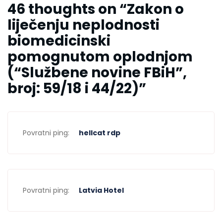
46 thoughts on “
Zakon o
liječenju neplodnosti
biomedicinski
pomognutom oplodnjom
(“Službene novine FBiH”,
broj: 59/18 i 44/22)
”
Povratni ping:
hellcat rdp
Povratni ping:
Latvia Hotel