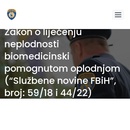
Zakon o liječenju
neplodnosti
biomedicinski
pomognutom oplodnjom
(“Službene novine FBiH”,
broj: 59/18 i 44/22)