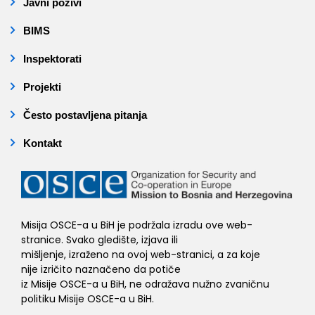
Javni pozivi
BIMS
Inspektorati
Projekti
Često postavljena pitanja
Kontakt
Misija OSCE-a u BiH je podržala izradu ove web-
stranice. Svako gledište, izjava ili
mišljenje, izraženo na ovoj web-stranici, a za koje
nije izričito naznačeno da potiče
iz Misije OSCE-a u BiH, ne odražava nužno zvaničnu
politiku Misije OSCE-a u BiH.