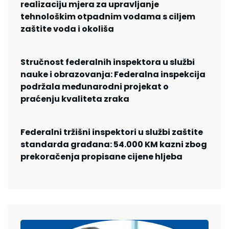
realizaciju mjera za upravljanje
tehnološkim otpadnim vodama s ciljem
zaštite voda i okoliša
Stručnost federalnih inspektora u službi
nauke i obrazovanja: Federalna inspekcija
podržala međunarodni projekat o
praćenju kvaliteta zraka
Federalni tržišni inspektori u službi zaštite
standarda građana: 54.000 KM kazni zbog
prekoračenja propisane cijene hljeba