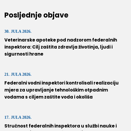
Posljednje objave
30. JULA 2026.
Veterinarske apoteke pod nadzorom federalnih
inspektora: Cilj zaštita zdravlja životinja, ljudi i
sigurnosti hrane
21. JULA 2026.
Federalni vodni inspektori kontrolisali realizaciju
mjera za upravljanje tehnološkim otpadnim
vodama s ciljem zaštite voda i okoliša
17. JULA 2026.
Stručnost federalnih inspektora u službi nauke i