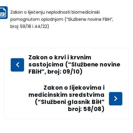
Zakon o liječenju neplodnosti biomedicinski
pomognutom oplodnjom (“Službene novine FBiH”,
broj: 59/18 i 44/22)
Zakon o krvi i krvnim
sastojcima (“Službene novine
FBiH”, broj: 09/10)
Zakon o lijekovima i
medicinskim sredstvima
(“Službeni glasnik BiH”
broj: 58/08)