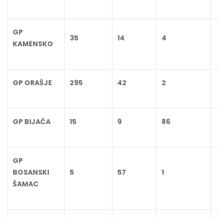
GP
35
14
4
KAMENSKO
GP ORAŠJE
295
42
2
GP BIJAČA
15
9
86
GP
BOSANSKI
5
57
1
ŠAMAC