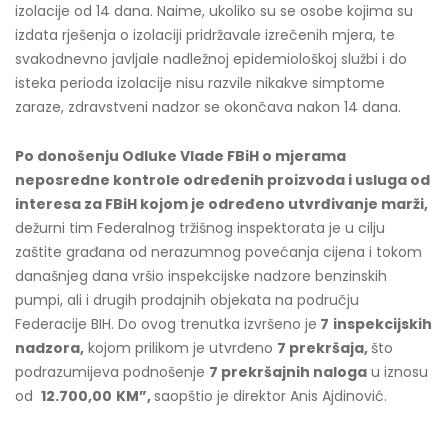
izolacije od 14 dana. Naime, ukoliko su se osobe kojima su
izdata rješenja o izolaciji pridržavale izrečenih mjera, te
svakodnevno javljale nadležnoj epidemiološkoj službi i do
isteka perioda izolacije nisu razvile nikakve simptome
zaraze, zdravstveni nadzor se okončava nakon 14 dana.
Po donošenju Odluke Vlade FBiH o mjerama
neposredne kontrole određenih proizvoda i usluga od
interesa za FBiH kojom je određeno utvrđivanje marži,
dežurni tim Federalnog tržišnog inspektorata je u cilju
zaštite građana od nerazumnog povećanja cijena i tokom
današnjeg dana vršio inspekcijske nadzore benzinskih
pumpi, ali i drugih prodajnih objekata na području
Federacije BIH. Do ovog trenutka izvršeno je
7
inspekcijskih
nadzora,
kojom prilikom je utvrđeno
7 prekršaja,
što
podrazumijeva podnošenje
7 prekršajnih naloga
u iznosu
od
12.700,00
KM”,
saopštio je direktor Anis Ajdinović.