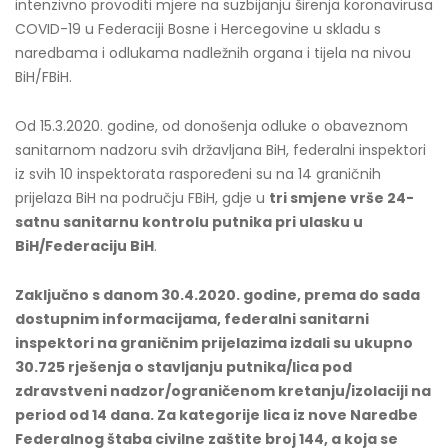
intenzivno provoditi mjere na suzbijanju širenja koronavirusa
COVID-19 u Federaciji Bosne i Hercegovine u skladu s
naredbama i odlukama nadležnih organa i tijela na nivou
BiH/FBiH.
Od 15.3.2020. godine, od donošenja odluke o obaveznom
sanitarnom nadzoru svih državljana BiH, federalni inspektori
iz svih 10 inspektorata raspoređeni su na 14 graničnih
prijelaza BiH na području FBiH, gdje u
tri smjene vrše 24-
satnu sanitarnu kontrolu putnika pri ulasku u
BiH/Federaciju BiH
.
Zaključno s danom 30
.4.2020. godine, prema do sada
dostupnim informacijama, federalni sanitarni
inspektori na graničnim prijelazima izdali su ukupno
30.725
rješenja
o stavljanju putnika/lica pod
zdravstveni nadzor/ograničenom kretanju/izolaciji na
period od 14 dana. Za kategorije lica iz nove Naredbe
Federalnog štaba civilne zaštite broj 144, a koja se