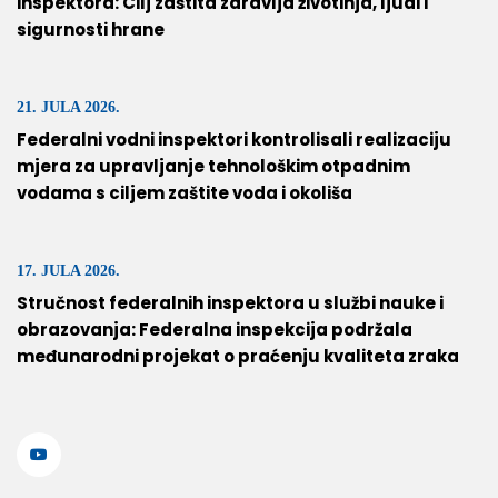
inspektora: Cilj zaštita zdravlja životinja, ljudi i
sigurnosti hrane
21. JULA 2026.
Federalni vodni inspektori kontrolisali realizaciju
mjera za upravljanje tehnološkim otpadnim
vodama s ciljem zaštite voda i okoliša
17. JULA 2026.
Stručnost federalnih inspektora u službi nauke i
obrazovanja: Federalna inspekcija podržala
međunarodni projekat o praćenju kvaliteta zraka