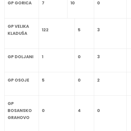
GP GORICA
7
10
0
GP VELIKA
122
5
3
KLADUŠA
GP DOLJANI
1
0
3
GP OSOJE
5
0
2
GP
BOSANSKO
0
4
0
GRAHOVO