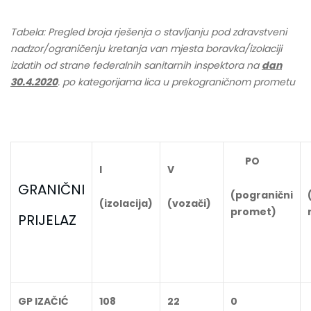
Tabela: Pregled broja rješenja o stavljanju pod zdravstveni
nadzor/ograničenju kretanja van mjesta boravka/izolaciji
izdatih od strane federalnih sanitarnih inspektora na
dan
30.4.2020
. po kategorijama lica u prekograničnom prometu
PO
I
V
GRANIČNI
(pogranični
(izolacija)
(vozači)
promet)
PRIJELAZ
GP IZAČIĆ
108
22
0