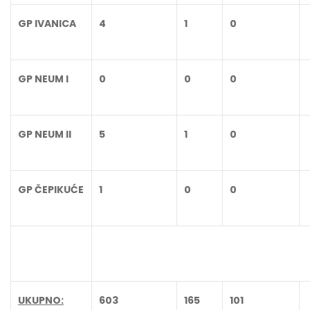
GP IVANICA
4
1
0
GP NEUM I
0
0
0
GP NEUM II
5
1
0
GP ČEPIKUĆE
1
0
0
UKUPNO:
603
165
101