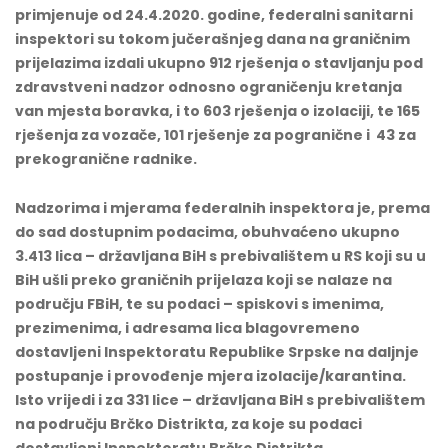
primjenuje od 24.4.2020. godine, federalni sanitarni
inspektori su tokom jučerašnjeg dana na graničnim
prijelazima izdali ukupno 912 rješenja o stavljanju pod
zdravstveni nadzor odnosno ograničenju kretanja
van mjesta boravka, i to 603 rješenja o izolaciji, te 165
rješenja za vozače, 101 rješenje za pogranične i 43 za
prekogranične radnike.
Nadzorima i mjerama federalnih inspektora je, prema
do sad dostupnim podacima, obuhvaćeno ukupno
3.413
lica – državljana BiH s prebivalištem u RS koji su u
BiH ušli preko graničnih prijelaza koji se nalaze na
području FBiH, te su podaci – spiskovi s imenima,
prezimenima, i adresama lica blagovremeno
dostavljeni Inspektoratu Republike Srpske na daljnje
postupanje i provođenje mjera izolacije/karantina.
Isto vrijedi i za 331 lice – državljana BiH s prebivalištem
na području Brčko Distrikta, za koje su podaci