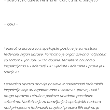
– poštom, na adresu Fehima ef. Čurčića br. 6. Sarajevo.
– KRAJ –
F
ederalna uprava za inspekcijske poslove je samostalni
federalni organ uprave. Formalno je organizovana i otpočela
sa radom u januaru 2007. godine, temeljem Zakona o
inspekcijama u Federaciji BiH. Sjedište Federalne uprave je u
Sarajevu.
Federalna uprava obavlja poslove iz nadležnosti federalnih
inspekcija koje su organizovane u sastavu uprave, i vrši i
druge upravne i stručne poslove utvrđene posebnim
zakonima. Nadležna je za obavljenje inspekcijskih nadzora
nad primjenom federalnih propisa i propisa BiH kojima je