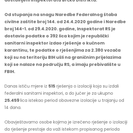
dostavljeni Inspektoratu Brčko Distrikta.
Od stupanja na snagu Naredbe Federalnog štaba
civilne zaštite broj 144. od 24.4.2020 godine i Naredbe
broj 144-1. od 29.4.2020. godine, Inspektorat RS je
dostavio podatke o 392 lica kojim je republički
sanitarni inspektor izdao rješenje o kućnom
karantinu, te podatke o rješenjima za 2.380 vozača
koji su na teritoriju BIH ušli na graničnim prijelazima
koji se nalaze na području RS, a imaju prebivalište u
FBIH.
Danas ističu mjere iz
515
rješenja o izolaciji koja su izdali
federalni sanitarni inspektori, a do jučer je za ukupno
25.459
lica istekao period obavezne izolacije u trajanju od
14 dana.
Obavještavamo osobe kojima je izrečeno rješenje o izolaciji
da rješenje prestaje da važi istekom propisanog perioda