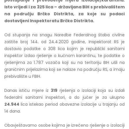
postupanje i provođenje mjera izolacije/karantina.
Isto vrijedi i za 325 lica – državljana BiH s prebivalištem
na području Brčko Distrikta, za koje su podaci
dostavljeni Inspektoratu Brčko Distrikta.
Od stupanja na snagu Naredbe Federalnog štaba civilne
zaštite broj 144. od 24.4.2020 godine, Inspektorat RS je
dostavio podatke o 308 lica kojim je republički sanitarni
inspektor izdao rješenje o kućnom karantinu, te podatke o
rješenjima za 1.787 vozača koji su na teritoriju BIH ušli na
graničnim prijelazima koji se nalaze na području RS, a imaju
prebivalište u FBIH.
Danas ističu mjere iz
319
rješenja o izolaciji koja su izdali
federalni sanitarni inspektori, a do jučer je za ukupno
24.944
lica istekao period obavezne izolacije u trajanju od
14 dana.
Obavještavamo osobe kojima je izrečeno rješenje o izolaciji