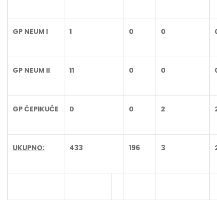
GP NEUM I
1
0
0
GP NEUM II
11
0
0
GP ČEPIKUĆE
0
0
2
UKUPNO:
433
196
3