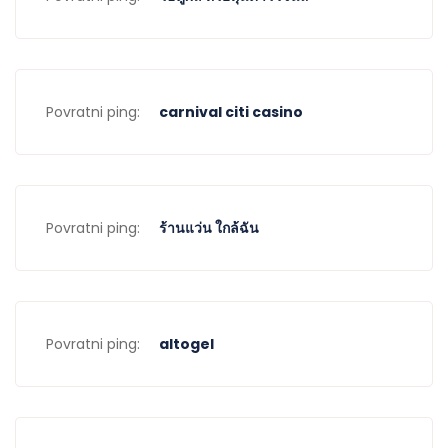
Povratni ping:
carnival citi casino
Povratni ping:
ร้านแว่น ใกล้ฉัน
Povratni ping:
altogel