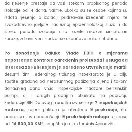
da rješenje prestaje da važi istekom propisanog perioda
izolacije od 14 dana. Naime, ukoliko su se osobe kojima su
izdata rješenja o izolaciji pridržavale izrečenih mjera, te
svakodnevno javljale nadležnoj epidemiološkoj službi i do
isteka perioda izolacije nisu razvile nikakve simptome
zaraze, zdravstveni nadzor se okončava nakon 14 dana.
Po donošenju Odluke Vlade FBiH o mjerama
neposredne kontrole određenih proizvoda i usluga od
interesa za FBiH kojom je određeno utvrđivanje marži,
dežurni tim Federalnog tržišnog inspektorata je u cilju
zaštite građana od nerazumnog podizanja cijena i tokom
današnjeg dana vršio inspekcijske nadzore benzinskih
pumpi, ali i drugih prodajnih objekata na području
Federacije BIH. Do ovog trenutka izvršeno je
7 inspekcijskih
nadzora,
kojom prilikom je utvrđeno
9 prekršaja,
što
podrazumijeva podnošenje
9 prekršajnih naloga
u iznosu
od
14.500,00
KM”,
saopštio je direktor Anis Ajdinović.