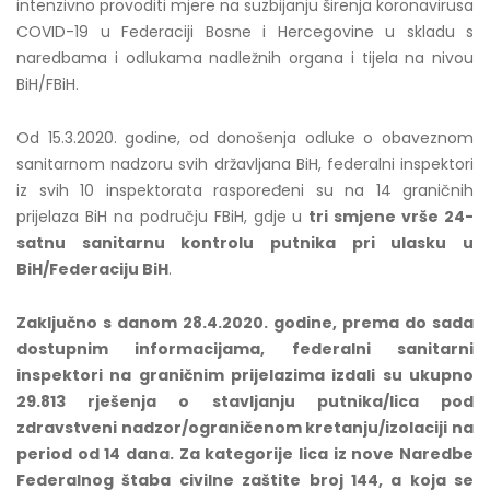
intenzivno provoditi mjere na suzbijanju širenja koronavirusa
COVID-19 u Federaciji Bosne i Hercegovine u skladu s
naredbama i odlukama nadležnih organa i tijela na nivou
BiH/FBiH.
Od 15.3.2020. godine, od donošenja odluke o obaveznom
sanitarnom nadzoru svih državljana BiH, federalni inspektori
iz svih 10 inspektorata raspoređeni su na 14 graničnih
prijelaza BiH na području FBiH, gdje u
tri smjene vrše 24-
satnu sanitarnu kontrolu putnika pri ulasku u
BiH/Federaciju BiH
.
Zaključno s danom 2
8
.4.2020. godine, prema do sada
dostupnim informacijama, federalni sanitarni
inspektori na graničnim prijelazima izdali su ukupno
29.813
rješenja
o stavljanju putnika/lica pod
zdravstveni nadzor/ograničenom kretanju/izolaciji na
period od 14 dana. Za kategorije lica iz nove Naredbe
Federalnog štaba civilne zaštite broj 144, a koja se