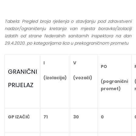
Tabela: Pregled broja rješenja o stavljanju pod zdravstveni
nadzor/ograničenju kretanja van mjesta boravka/izolaciji
izdatih od strane federalnih sanitarnih inspektora na dan
29.4.2020. po kategorijama lica u prekograničnom prometu
I
V
PO
GRANIČNI
(izolacija)
(vozači)
(pogranični
PRIJELAZ
promet)
GP IZAČIĆ
71
30
0