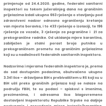
primjenuje od 24.4.2020. godine, federalni sanitarni
inspektori su tokom jučerašnjeg dana na graničnim
prijelazima izdali ukupno 653 rješenja o stavljanju pod
zdravstveni nadzor odnosno ograničenju kretanja
van mjesta boravka, i to 433 rješenja o izolaciji, te 196
rješenja za vozače, 3 rješenja za pogranične i 21 za
prekogranične radnike. Od ukidanja mjere karantina,
zabilježen je stalni porast broja putnika u
prekograničnom prometu na graničnim prijelazima
koji su u nadležnosti federalnih sanitarnih inspektora.
Nadzorima i mjerama federalnih inspektora je, prema
do sad dostupnim podacima, obuhvaćeno ukupno
3.341
lice – državljana BiH s prebivalištem u RS koji su u
BiH ušli preko graničnih prijelaza koji se nalaze na
području FBiH, te su podaci – spiskovi s imenima,
prezimenima, i adresama lica blagovremeno
dostavljeni Inspektoratu Republike Srpske na daljnje