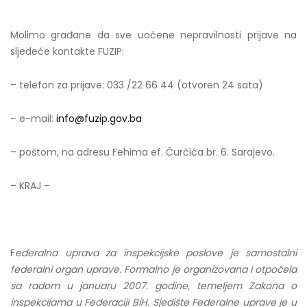
Molimo građane da sve uočene nepravilnosti prijave na
sljedeće kontakte FUZIP:
– telefon za prijave: 033 /22 66 44 (otvoren 24 sata)
– e-mail:
info@fuzip.gov.ba
– poštom, na adresu Fehima ef. Čurčića br. 6. Sarajevo.
– KRAJ –
F
ederalna uprava za inspekcijske poslove je samostalni
federalni organ uprave. Formalno je organizovana i otpočela
sa radom u januaru 2007. godine, temeljem Zakona o
inspekcijama u Federaciji BiH. Sjedište Federalne uprave je u