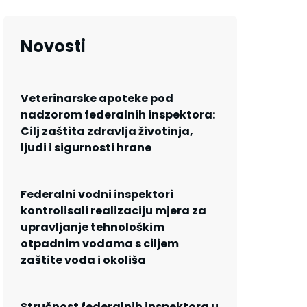
Novosti
Veterinarske apoteke pod
nadzorom federalnih inspektora:
Cilj zaštita zdravlja životinja,
ljudi i sigurnosti hrane
Federalni vodni inspektori
kontrolisali realizaciju mjera za
upravljanje tehnološkim
otpadnim vodama s ciljem
zaštite voda i okoliša
Stručnost federalnih inspektora u