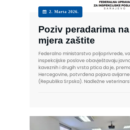
2. Marta 2026.
Poziv peradarima na
mjera zaštite
Federalno ministarstvo poljoprivrede, v
inspekcijske poslove obavještavaju javn
kaveznih i drugih vrsta ptica da je, pre
Hercegovine, potvrđena pojava avijarne i
(Republika Srpska). Nadležne veterinar