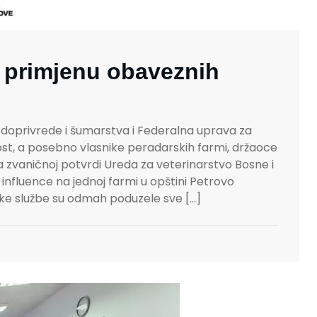
 primjenu obaveznih
odoprivrede i šumarstva i Federalna uprava za
ost, a posebno vlasnike peradarskih farmi, držaoce
ma zvaničnoj potvrdi Ureda za veterinarstvo Bosne i
nfluence na jednoj farmi u opštini Petrovo
ske službe su odmah poduzele sve […]