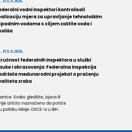
. JULA 2026.
ederalni vodni inspektori kontrolisali
ealizaciju mjera za upravljanje tehnološkim
tpadnim vodama s ciljem zaštite voda i
koliša
. JULA 2026.
tručnost federalnih inspektora u službi
auke i obrazovanja: Federalna inspekcija
održala međunarodni projekat o praćenju
valiteta zraka
ice. Svako gledište, izjava ili
 nije izričito naznačeno da potiče
 politiku Misije OSCE-a u BiH.