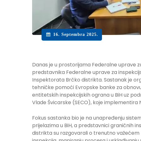
16. Septembra 2025.
Danas je u prostorijama Federalne uprave z
predstavnika Federalne uprave za inspekcijs
Inspektorata Brčko distrikta. Sastanak je or
tehničke pomoći Evropske banke za obnovu 
entitetskih inspekcijskih ograna u BiH uz p
Vlade Švicarske (SECO), koje implementira 
Fokus sastanka bio je na unapređenju siste
prijelazima u BiH, a predstavnici graničnih i
distrikta su razgovarali o trenutno važećem
inspekcija, mapiranju procesa i usklađivan