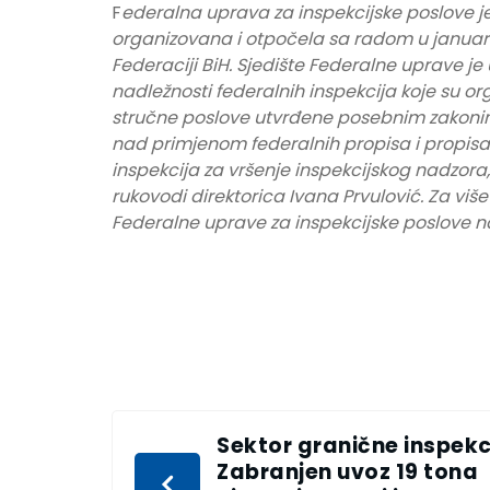
F
ederalna uprava za inspekcijske poslove j
organizovana i otpočela sa radom u januar
Federaciji BiH. Sjedište Federalne uprave je
nadležnosti federalnih inspekcija koje su or
stručne poslove utvrđene posebnim zakonim
nad primjenom federalnih propisa i propisa 
inspekcija za vršenje inspekcijskog nadzor
rukovodi direktorica Ivana Prvulović. Za viš
Federalne uprave za inspekcijske poslove na
Sektor granične inspekci
Zabranjen uvoz 19 tona