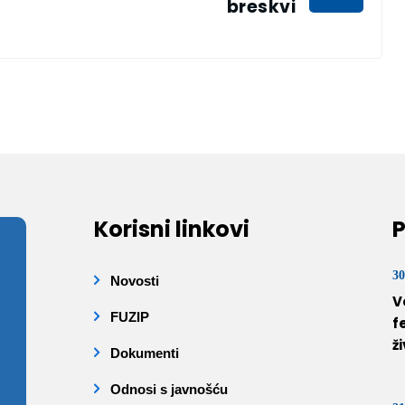
breskvi
Korisni linkovi
P
30
Novosti
V
FUZIP
f
ž
Dokumenti
Odnosi s javnošću