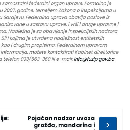
e samostalni federalni organ uprave. Formalno je
u 2007. godine, temeljem Zakona o inspekcijama u
 u Sarajevu. Federalna uprava obavlja poslove iz
ganizovane u sastavu uprave, i vrši i druge upravne i
a. Nadležna je za obavljanje inspekcijskih nadzora
BiH kojima je utvrđena nadležnost entitetskih
a, kao i drugim propisima. Federalnom upravom
e informacija, možete kontaktirati Kabinet direktorice
 telefon 033/563-360 ili e-mail:
info@fuzip.gov.ba
je:
Pojačan nadzor uvoza
grožđa, mandarina i