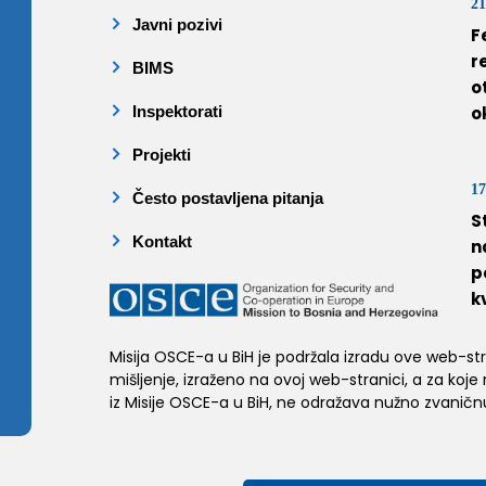
21
Javni pozivi
F
r
BIMS
o
Inspektorati
o
Projekti
17
Često postavljena pitanja
S
Kontakt
n
p
k
Misija OSCE-a u BiH je podržala izradu ove web-stran
mišljenje, izraženo na ovoj web-stranici, a za koje
iz Misije OSCE-a u BiH, ne odražava nužno zvaničnu