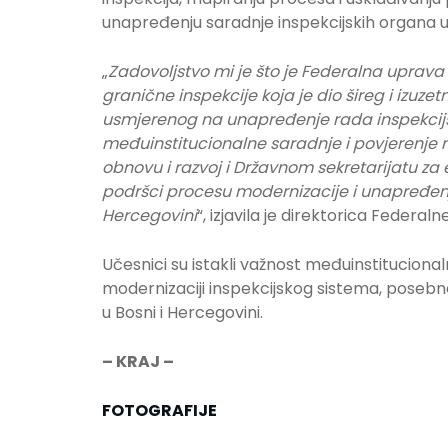
unapređenju saradnje inspekcijskih organa u
„
Zadovoljstvo mi je što je Federalna uprav
granične inspekcije koja je dio šireg i izuz
usmjerenog na unapređenje rada inspekcijski
međuinstitucionalne saradnje i povjerenje
obnovu i razvoj i Državnom sekretarijatu z
podršci procesu modernizacije i unapređenju 
Hercegovini
“, izjavila je direktorica Federa
Učesnici su istakli važnost međuinstituciona
modernizaciji inspekcijskog sistema, posebn
u Bosni i Hercegovini.
– KRAJ –
FOTOGRAFIJE