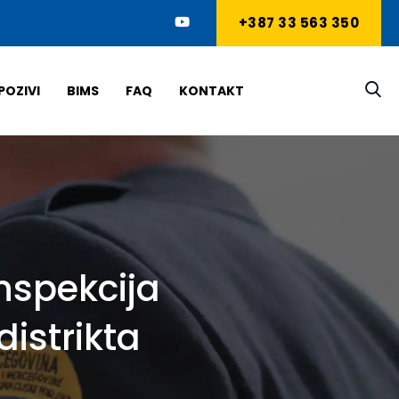
+387 33 563 350
POZIVI
BIMS
FAQ
KONTAKT
nspekcija
distrikta