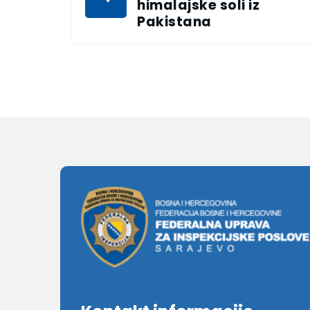
himalajske soli iz
Pakistana