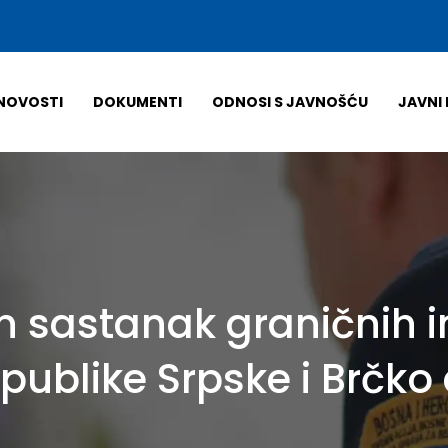
NOVOSTI
DOKUMENTI
ODNOSI S JAVNOŠĆU
JAVNI 
n sastanak graničnih i
publike Srpske i Brčko 