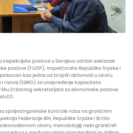
a inspekcijske poslove u Sarajevu održan sastanak
ke poslove (FUZIP), Inspektorata Republike Srpske i
ganizovan kao jedna od brojnih aktivnosti u okviru
i razvoj (EBRD) za unapređenje kapaciteta
odršku Državnog sekretarijata za ekonomske poslove
NALED.
ma spoljnotrgovinske kontrole roba na graničnim
nspekcija Federacije BiH, Republike Srpske i Brčko
 zakonodavnom okviru, metodologiji rada graničnih
ju procedura s međunarodnim standardima te daljem