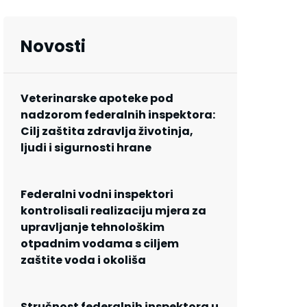
Novosti
Veterinarske apoteke pod
nadzorom federalnih inspektora:
Cilj zaštita zdravlja životinja,
ljudi i sigurnosti hrane
Federalni vodni inspektori
kontrolisali realizaciju mjera za
upravljanje tehnološkim
otpadnim vodama s ciljem
zaštite voda i okoliša
Stručnost federalnih inspektora u