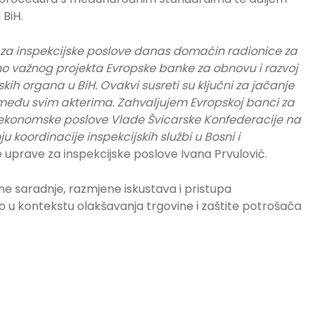
 BiH.
a za inspekcijske poslove danas domaćin radionice za
etno važnog projekta Evropske banke za obnovu i razvoj
h organa u BiH. Ovakvi susreti su ključni za jačanje
 među svim akterima. Zahvaljujem Evropskoj banci za
a ekonomske poslove Vlade Švicarske Konfederacije na
koordinacije inspekcijskih službi u Bosni i
lne uprave za inspekcijske poslove Ivana Prvulović.
lne saradnje, razmjene iskustava i pristupa
o u kontekstu olakšavanja trgovine i zaštite potrošača