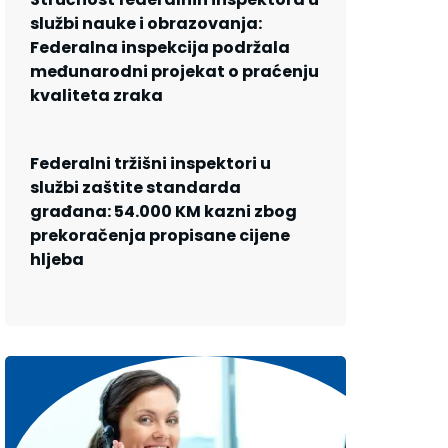
službi nauke i obrazovanja:
Federalna inspekcija podržala
međunarodni projekat o praćenju
kvaliteta zraka
Federalni tržišni inspektori u
službi zaštite standarda
građana: 54.000 KM kazni zbog
prekoračenja propisane cijene
hljeba