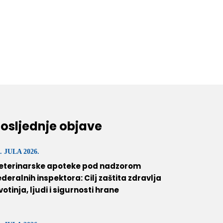
osljednje objave
. JULA 2026.
eterinarske apoteke pod nadzorom
ederalnih inspektora: Cilj zaštita zdravlja
ivotinja, ljudi i sigurnosti hrane