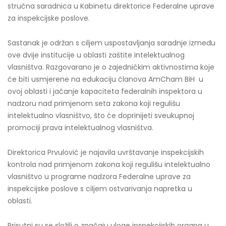
stručna saradnica u Kabinetu direktorice Federalne uprave
za inspekcijske poslove.
Sastanak je održan s ciljem uspostavljanja saradnje između
ove dvije institucije u oblasti zaštite intelektualnog
vlasništva. Razgovarano je o zajedničkim aktivnostima koje
će biti usmjerene na edukaciju članova AmCham BiH u
ovoj oblasti i jačanje kapaciteta federalnih inspektora u
nadzoru nad primjenom seta zakona koji regulišu
intelektualno vlasništvo, što će doprinijeti sveukupnoj
promociji prava intelektualnog vlasništva.
Direktorica Prvulović je najavila uvrštavanje inspekcijskih
kontrola nad primjenom zakona koji regulišu intelektualno
vlasništvo u programe nadzora Federalne uprave za
inspekcijske poslove s ciljem ostvarivanja napretka u
oblasti.
Prisutni su se složili o značaju uloge inspekcijskih organa u