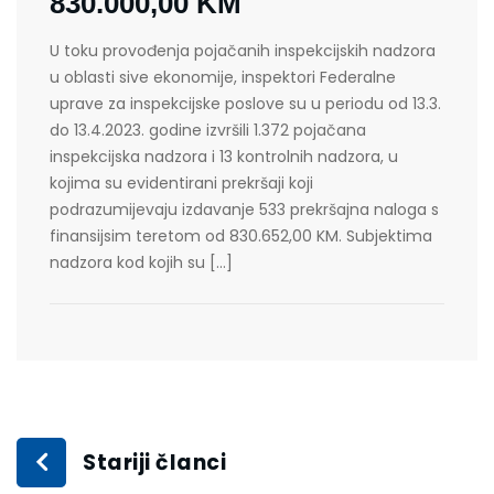
830.000,00 KM
U toku provođenja pojačanih inspekcijskih nadzora
u oblasti sive ekonomije, inspektori Federalne
uprave za inspekcijske poslove su u periodu od 13.3.
do 13.4.2023. godine izvršili 1.372 pojačana
inspekcijska nadzora i 13 kontrolnih nadzora, u
kojima su evidentirani prekršaji koji
podrazumijevaju izdavanje 533 prekršajna naloga s
finansijsim teretom od 830.652,00 KM. Subjektima
nadzora kod kojih su […]
Stariji članci