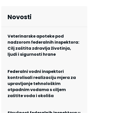
Novosti
Veterinarske apoteke pod
nadzorom federalnih inspektora:
Cilj zaštita zdravlja životinja,
ljudi i sigurnosti hrane
Federalni vodni inspektori
kontrolisali realizaciju mjera za
upravljanje tehnološkim
otpadnim vodama s ciljem
zaštite voda i okoliša
Stručnost federalnih inspektora u