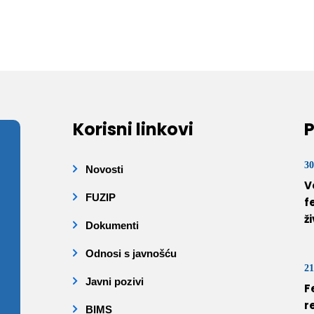
Korisni linkovi
P
30
Novosti
V
FUZIP
f
ž
Dokumenti
Odnosi s javnošću
21
Javni pozivi
F
r
BIMS