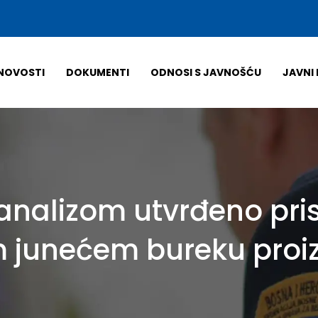
NOVOSTI
DOKUMENTI
ODNOSI S JAVNOŠĆU
JAVNI 
analizom utvrđeno pris
 junećem bureku proi