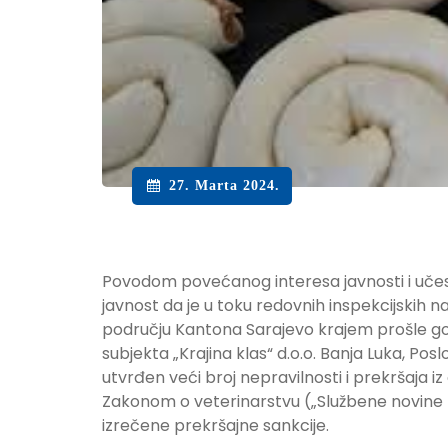
27. Marta 2024.
Povodom povećanog interesa javnosti i učest
javnost da je u toku redovnih inspekcijskih
području Kantona Sarajevo krajem prošle g
subjekta „Krajina klas“ d.o.o. Banja Luka, Po
utvrđen veći broj nepravilnosti i prekršaja 
Zakonom o veterinarstvu („Službene novine 
izrečene prekršajne sankcije.