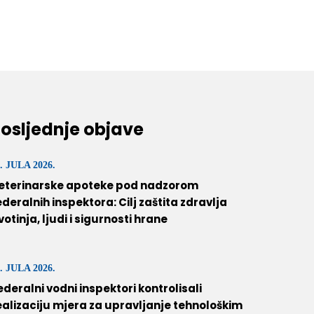
osljednje objave
. JULA 2026.
eterinarske apoteke pod nadzorom
ederalnih inspektora: Cilj zaštita zdravlja
ivotinja, ljudi i sigurnosti hrane
. JULA 2026.
ederalni vodni inspektori kontrolisali
ealizaciju mjera za upravljanje tehnološkim