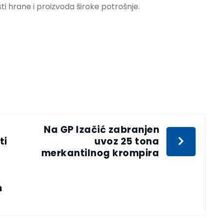
i hrane i proizvoda široke potrošnje.
Na GP Izačić zabranjen
ti
uvoz 25 tona
merkantilnog krompira
m