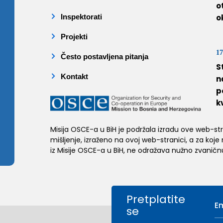
o
Inspektorati
o
Projekti
17
Često postavljena pitanja
S
Kontakt
n
p
k
Misija OSCE-a u BiH je podržala izradu ove web-stran
mišljenje, izraženo na ovoj web-stranici, a za koje
iz Misije OSCE-a u BiH, ne odražava nužno zvaničnu
Pretplatite
se