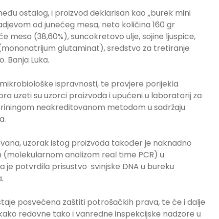
među ostalog, i proizvod deklarisan kao „burek mini
adjevom od junećeg mesa, neto količina 160 gr
će meso (38,60%), suncokretovo ulje, sojine ljuspice,
a (mononatrijum glutaminat), sredstvo za tretiranje
o. Banja Luka.
 mikrobiološke ispravnosti, te provjere porijekla
a uzeti su uzorci proizvoda i upućeni u laboratorij za
 je skriningom neakreditovanom metodom u sadržaju
a.
ovana, uzorak istog proizvoda također je naknadno
(molekularnom analizom real time PCR) u
ja je potvrdila prisustvo svinjske DNA u bureku
.
aje posvećena zaštiti potrošačkih prava, te će i dalje
 kako redovne tako i vanredne inspekcijske nadzore u