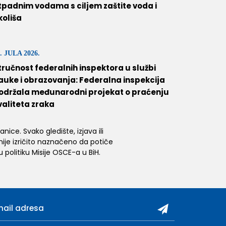
tpadnim vodama s ciljem zaštite voda i
koliša
. JULA 2026.
tručnost federalnih inspektora u službi
auke i obrazovanja: Federalna inspekcija
održala međunarodni projekat o praćenju
valiteta zraka
ice. Svako gledište, izjava ili
 nije izričito naznačeno da potiče
 politiku Misije OSCE-a u BiH.