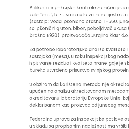
Prilikom inspekcijske kontrole zatečen je, iz
zaleđeno“, brzo smrznuto vučeno tijesto s n
(sastojci: voda, pšenično brašno T-550, june
so, pšenični gluten, biber, poboljšivač ukus
brašna E920), proizvođača „Krajina klas“ d.o.
Za potrebe laboratorijske analize kvalitete i
sastojaka (mesa), u toku inspekcijskog nadzor
ispitivanje rezidua i kvaliteta hrane, gdje
bureka utvrđeno prisustvo svinjskog protein
S obzirom da korištena metoda nije akredit
upućen na analizu akreditovanom metodom 
akreditovanu laboratoriju Evropske Unije, ko
deklarisanom kao proizvod od junećeg mesa
Federalna uprava za inspekcijske poslove ost
u skladu sa propisanim nadležnostima vršiti