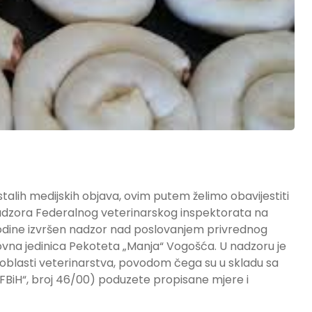
alih medijskih objava, ovim putem želimo obavijestiti
 nadzora Federalnog veterinarskog inspektorata na
odine izvršen nadzor nad poslovanjem privrednog
slovna jedinica Pekoteta „Manja“ Vogošća. U nadzoru je
iz oblasti veterinarstva, povodom čega su u skladu sa
FBiH“, broj 46/00) poduzete propisane mjere i