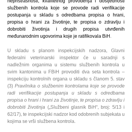
nepristrasnosti, kvalitetnog provođenja i dosljednosti
službenih kontrola koje se provode radi verifikacije
postupanja u skladu s odredbama propisa o hrani,
propisa o hrani za životinje, te propisa o zdravlju i
dobrobiti životinja i drugih propisa utvrđenih
međunarodnim ugovorima koje je ratifikovala BiH
.
U skladu s planom inspekcijskih nadzora, Glavni
federalni veterinarski inspektor će u saradnji s
nadležnim organima u sistemu službenih kontrola u
svim kantonima u FBiH provoditi dva seta kontrola –
inspekciju kontrolnih organa u skladu s članom 5. stav
(3)
Pravilnika o službenim kontrolama koje se provode
radi verifikacije postupanja u skladu s odredbama
propisa o hrani i hrani za životinje, te propisa o zdravlju i
dobrobiti životinja
(„Službeni glasnik BiH“, broj: 5/13 i
62/17), te inspekcijski nadzor kod odobrenih subjekata u
kojima se vrši službena kontrola.