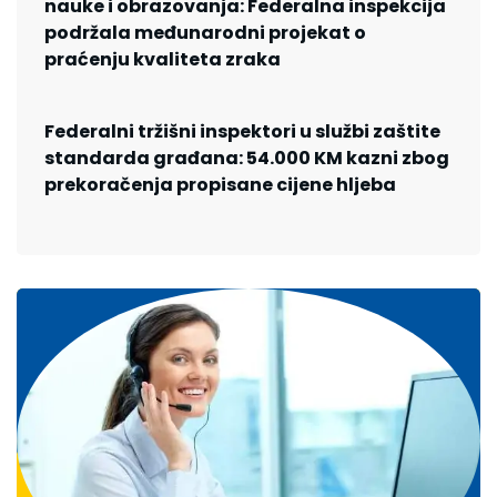
nauke i obrazovanja: Federalna inspekcija
podržala međunarodni projekat o
praćenju kvaliteta zraka
Federalni tržišni inspektori u službi zaštite
standarda građana: 54.000 KM kazni zbog
prekoračenja propisane cijene hljeba