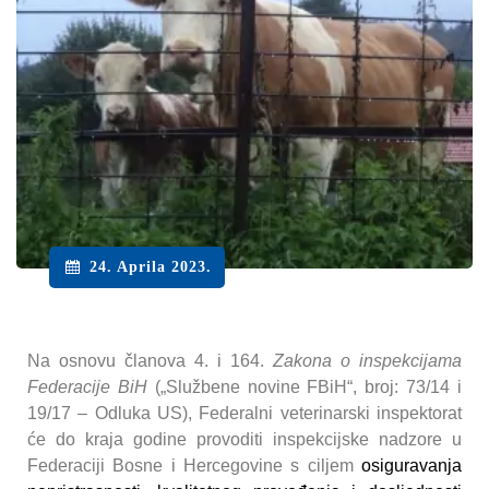
24. Aprila 2023.
Na osnovu članova 4. i 164.
Zakona o inspekcijama
Federacije BiH
(„Službene novine FBiH“, broj: 73/14 i
19/17 – Odluka US), Federalni veterinarski inspektorat
će do kraja godine provoditi inspekcijske nadzore u
Federaciji Bosne i Hercegovine s ciljem
osiguravanja