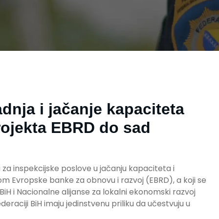
nja i jačanje kapaciteta
projekta EBRD do sad
 za inspekcijske poslove u jačanju kapaciteta i
om Evropske banke za obnovu i razvoj (EBRD), a koji se
BiH i Nacionalne alijanse za lokalni ekonomski razvoj
eraciji BiH imaju jedinstvenu priliku da učestvuju u