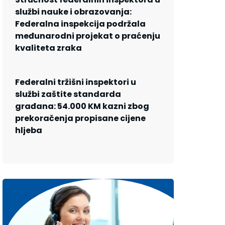
službi nauke i obrazovanja:
Federalna inspekcija podržala
međunarodni projekat o praćenju
kvaliteta zraka
Federalni tržišni inspektori u
službi zaštite standarda
građana: 54.000 KM kazni zbog
prekoračenja propisane cijene
hljeba