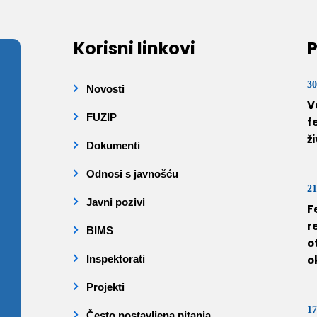
Korisni linkovi
P
30
Novosti
V
FUZIP
f
ž
Dokumenti
Odnosi s javnošću
21
Javni pozivi
F
r
BIMS
o
Inspektorati
o
Projekti
17
Često postavljena pitanja