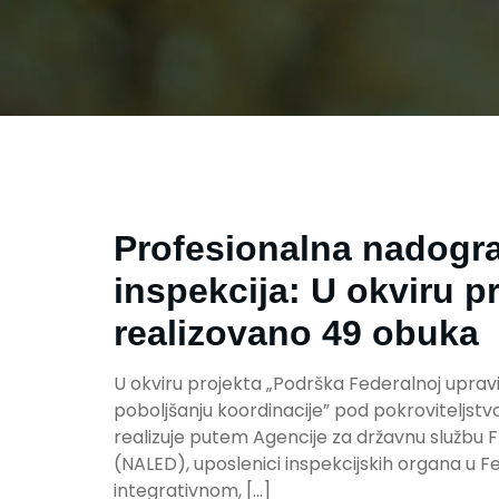
Profesionalna nadograd
inspekcija: U okviru 
realizovano 49 obuka
U okviru projekta „Podrška Federalnoj upravi
poboljšanju koordinacije” pod pokroviteljstv
realizuje putem Agencije za državnu službu F
(NALED), uposlenici inspekcijskih organa u Fed
integrativnom, […]