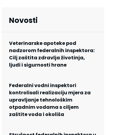
Novosti
Veterinarske apoteke pod
nadzorom federalnih inspektora:
Cilj zaštita zdravlja životinja,
ljudi i sigurnosti hrane
Federalni vodni inspektori
kontrolisali realizaciju mjera za
upravljanje tehnološkim
otpadnim vodama s ciljem
zaštite voda i okoliša
Stručnost federalnih inspektora u