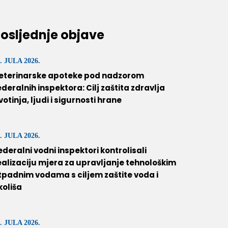
osljednje objave
. JULA 2026.
eterinarske apoteke pod nadzorom
ederalnih inspektora: Cilj zaštita zdravlja
ivotinja, ljudi i sigurnosti hrane
. JULA 2026.
ederalni vodni inspektori kontrolisali
ealizaciju mjera za upravljanje tehnološkim
tpadnim vodama s ciljem zaštite voda i
koliša
. JULA 2026.