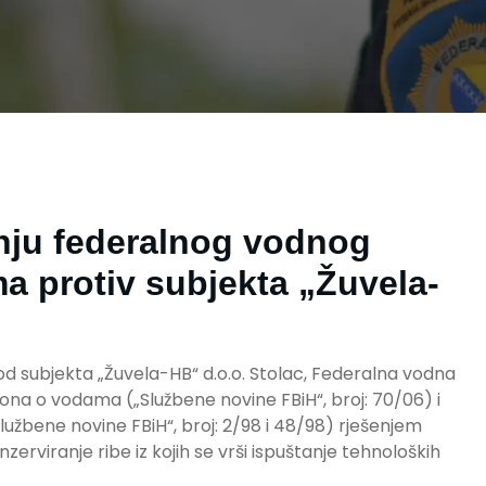
nju federalnog vodnog
a protiv subjekta „Žuvela-
 subjekta „Žuvela-HB“ d.o.o. Stolac, Federalna vodna
kona o vodama („Službene novine FBiH“, broj: 70/06) i
žbene novine FBiH“, broj: 2/98 i 48/98) rješenjem
erviranje ribe iz kojih se vrši ispuštanje tehnoloških