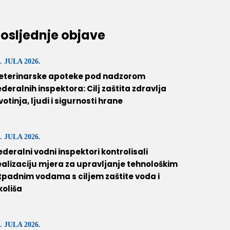
osljednje objave
. JULA 2026.
eterinarske apoteke pod nadzorom
ederalnih inspektora: Cilj zaštita zdravlja
ivotinja, ljudi i sigurnosti hrane
. JULA 2026.
ederalni vodni inspektori kontrolisali
ealizaciju mjera za upravljanje tehnološkim
tpadnim vodama s ciljem zaštite voda i
koliša
. JULA 2026.