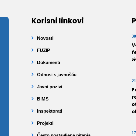
Korisni linkovi
P
30
Novosti
V
FUZIP
f
ž
Dokumenti
Odnosi s javnošću
21
Javni pozivi
F
r
BIMS
o
Inspektorati
o
Projekti
17
Često postavljena pitanja