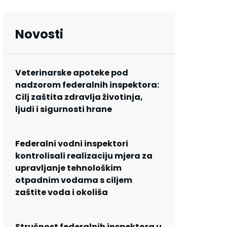
Novosti
Veterinarske apoteke pod
nadzorom federalnih inspektora:
Cilj zaštita zdravlja životinja,
ljudi i sigurnosti hrane
Federalni vodni inspektori
kontrolisali realizaciju mjera za
upravljanje tehnološkim
otpadnim vodama s ciljem
zaštite voda i okoliša
Stručnost federalnih inspektora u