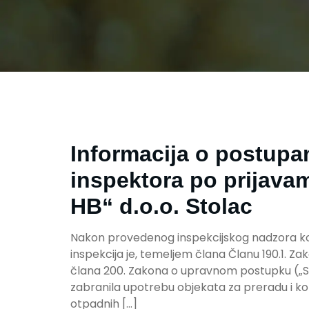
Informacija o postupa
inspektora po prijavam
HB“ d.o.o. Stolac
Nakon provedenog inspekcijskog nadzora kod
inspekcija je, temeljem člana Članu 190.1. Za
člana 200. Zakona o upravnom postupku („Slu
zabranila upotrebu objekata za preradu i konz
otpadnih […]