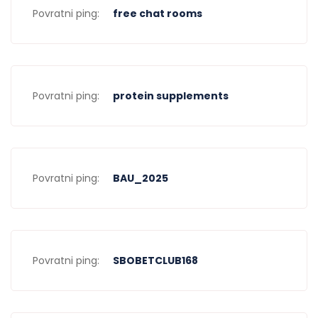
Povratni ping:
free chat rooms
Stereotypes surrounding swinger dating have long
perpetuated misconceptions and misunderstandings
about this alternative lifestyle. However, it’s time to break
down these stereotypes and uncover the real faces of
Povratni ping:
protein supplements
swinger dating. Contrary to popular belief, swingers are not
deviant or immoral individuals. They are regular people who
have chosen to explore consensual non-monogamy as a
way to enhance their relationships and sexual experiences.
Povratni ping:
BAU_2025
Swinger dating is about open communication, trust, and
respect. It is a community that values consent and
prioritizes the emotional well-being of all involved. Swingers
come from all walks of life, with diverse backgrounds,
professions, and interests. They are couples and singles,
Povratni ping:
SBOBETCLUB168
young and old, embracing a lifestyle that allows them to
connect with others who share their desires and curiosities.
By challenging stereotypes and embracing the real faces