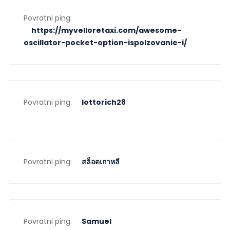
of swinger dating, we can foster a more inclusive and
understanding society that respects the choices and
Povratni ping:
autonomy of individuals.
https://myvelloretaxi.com/awesome-
oscillator-pocket-option-ispolzovanie-i/
Breaking down stereotypes is an essential step towards
understanding and accepting diverse lifestyles, and the
world of swinger dating is no exception. Through this article,
we have explored the real faces behind the swinging
community, debunking misconceptions and shedding light
Povratni ping:
lottorich28
on the truth. Swingers are not deviant or immoral; they are
regular people who have chosen a consensual and
adventurous path in their relationships. By recognizing and
respecting their choices, we can foster a more inclusive
Povratni ping:
สล็อตเกาหลี
society that embraces diversity in all its forms. So let’s
continue to challenge stereotypes, break down barriers,
and promote understanding, because everyone deserves
to be seen for who they truly are.
Povratni ping:
Samuel