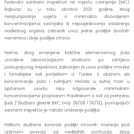
Federalni sanitarni inspektori na mjestu carinjenja (MC)
Rajlovac su u toku oktobra 2021. godine, zbog
neispunjavanja uvjeta o minimalno dozvoljenim
koncentracijama sastojaka ili neposjedovanja odobrenja
nadležnog organa, zabranili uvoz jedne pošiljke životnih
namirnica i dvije pošiljke otrova.
Naime, zbog smanjene količine elementarnog joda
utvrđene laboratorijskom analizom po zahtjevu
postupajućeg inspektora, zabranjen je uvoz pošiljke morske
i himalajske soli porijeklom iz Turske. S obzirom da
koncentracije joda i natrijum hlorida u suhoj tvari u
ispitanom uzorku nisu odgovarale minimalnim
koncentracijama propisanim Pravilnikom o soli za prehranu
ljudi (“Službeni glasnik BiH”, broj: 39/09 i 30/12), postupajući
sanitarni inspektor je naložio uništenje pošiljke.
Prilikom službene kontrole pošiljki otrovnih materija pod
režimom dozvola od nadležnih institucija, zbog