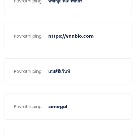
together to socialize, share experiences, and build lasting
Povratni ping:
ที่พักพูลวิลล่าพัทยา
friendships. These events provide a sense of belonging and
acceptance, where people can be their authentic selves
without fear of judgment or discrimination.
Challenging
Povratni ping:
https://vhnbio.com
Stereotypes:
Unveiling the
Povratni ping:
เกมส์อีเว้นท์
Benefits and
Challenges of
Povratni ping:
senegal
Swinger
Relationships