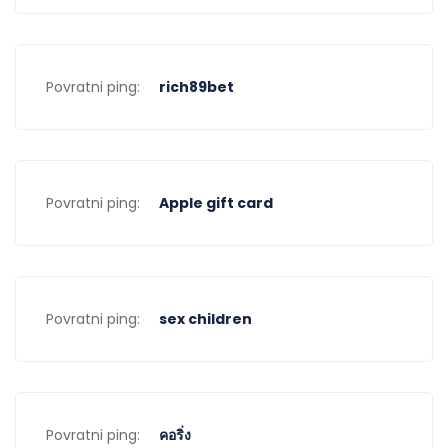
Embracing
Diversity:
Povratni ping:
rich89bet
Examining the
Varied Faces of
Swinger Dating
Povratni ping:
Apple gift card
Breaking Down Stereotypes: The Real Faces of Swinger
Dating
Povratni ping:
sex children
Swinger dating has long been shrouded in misconceptions
and stereotypes. However, it’s time to break down these
barriers and reveal the truth about this unique and diverse
community. Contrary to popular belief, swingers are not a
Povratni ping:
คอริ่ง
homogenous group of people. They come from all walks of