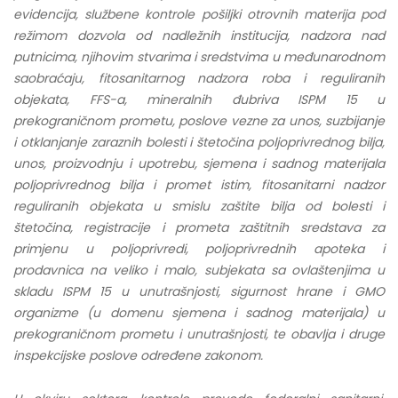
evidencija, službene kontrole pošiljki otrovnih materija pod
uncover the truth behind the swinger community,
režimom dozvola od nadležnih institucija, nadzora nad
highlighting the importance of communication, consent,
putnicima, njihovim stvarima i sredstvima u međunarodnom
and trust in these unconventional relationships. So,
saobraćaju, fitosanitarnog nadzora roba i reguliranih
whether you’re curious about swinger dating or simply
objekata, FFS-a, mineralnih đubriva ISPM 15 u
interested in understanding a lifestyle that challenges
prekograničnom prometu, poslove vezne za unos, suzbijanje
societal norms, join us as we uncover the real faces of
i otklanjanje zaraznih bolesti i štetočina poljoprivrednog bilja,
swinger dating and explore the fascinating world that lies
unos, proizvodnju i upotrebu, sjemena i sadnog materijala
beyond the stereotypes.
poljoprivrednog bilja i promet istim, fitosanitarni nadzor
reguliranih objekata u smislu zaštite bilja od bolesti i
Dispelling
štetočina, registracije i prometa zaštitnih sredstava za
primjenu u poljoprivredi, poljoprivrednih apoteka i
Misconceptions:
prodavnica na veliko i malo, subjekata sa ovlaštenjima u
skladu ISPM 15 u unutrašnjosti, sigurnost hrane i GMO
Understanding the
organizme (u domenu sjemena i sadnog materijala) u
prekograničnom prometu i unutrašnjosti, te obavlja i druge
Swinger Lifestyle
inspekcijske poslove određene zakonom.