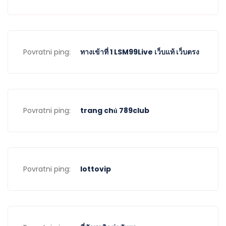
life, professions, and backgrounds. From doctors and
lawyers to teachers and artists, swingers are your
neighbors, friends, and colleagues.
Povratni ping:
ทางเข้าที่ 1 LSM99Live เว็บแท้ เว็บตรง
One of the most common misconceptions about swingers
is that they are promiscuous and lack commitment in their
relationships. On the contrary, many swingers are in
committed partnerships and have open and honest
communication with their partners. Swinger dating is not
Povratni ping:
trang chủ 789club
about infidelity or cheating; it’s about consensual
exploration and shared experiences. Swingers prioritize
trust, respect, and consent, creating a safe and supportive
environment for all involved.
Povratni ping:
lottovip
Swinger dating is also not solely focused on sexual
encounters. It’s a community built on friendship, trust, and
connection. Swingers often organize social events, parties,
and gatherings where like-minded individuals can come