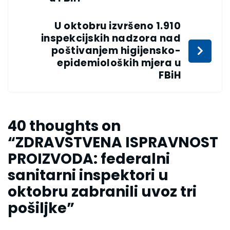
lifestyles of others.
U oktobru izvršeno 1.910
Breaking Free from
inspekcijskih nadzora nad
poštivanjem higijensko-
Traditional
epidemioloških mjera u
FBiH
Relationships:
Exploring the
40 thoughts on
Motivations Behind
“
ZDRAVSTVENA ISPRAVNOST
PROIZVODA: federalni
Swinger Dating
sanitarni inspektori u
oktobru zabranili uvoz tri
When it comes to swinger dating, there are often many
pošiljke
”
stereotypes and misconceptions that surround this
lifestyle. However, it is important to break down these