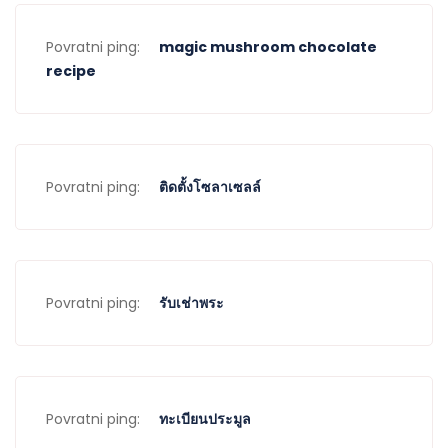
stereotypes and understand the real faces of swinger
dating. Swingers are individuals or couples who engage in
Povratni ping:
magic mushroom chocolate
consensual non-monogamous relationships, where they
recipe
openly explore their sexuality with other consenting adults.
Contrary to popular belief, swingers come from all walks of
life. They are professionals, parents, teachers, and more.
They are everyday people who have chosen to embrace a
Povratni ping:
ติดตั้งโซลาเซลล์
lifestyle that allows them to explore their sexual desires
and connect with like-minded individuals. Swinger dating is
not about promiscuity or infidelity; it is about open
communication, trust, and respect within the boundaries
set by each individual or couple. By breaking down
Povratni ping:
รับเช่าพระ
stereotypes and understanding the real faces of swinger
dating, we can foster a more inclusive and accepting
society that embraces different forms of relationships and
sexual expression.
Povratni ping:
ทะเบียนประมูล