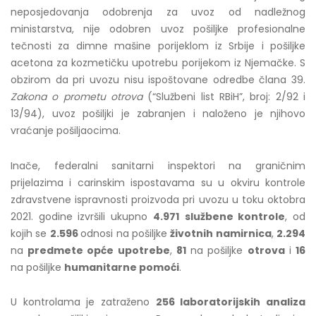
neposjedovanja odobrenja za uvoz od nadležnog
ministarstva, nije odobren uvoz pošiljke profesionalne
tečnosti za dimne mašine porijeklom iz Srbije i pošiljke
acetona za kozmetičku upotrebu porijekom iz Njemačke. S
obzirom da pri uvozu nisu ispoštovane odredbe člana 39.
Zakona o prometu otrova
(“Službeni list RBiH”, broj: 2/92 i
13/94), uvoz pošiljki je zabranjen i naloženo je njihovo
vraćanje pošiljaocima.
Breaking Down
Inače, federalni sanitarni inspektori na graničnim
prijelazima i carinskim ispostavama su u okviru kontrole
zdravstvene ispravnosti proizvoda pri uvozu u toku oktobra
Stereotypes: The
2021. godine izvršili ukupno
4.971
službene kontrole
, od
kojih se
2.596
odnosi na pošiljke
životnih namirnica
,
2.294
Real Faces of
na
predmete opće upotrebe
,
81
na pošiljke
otrova
i
16
na pošiljke
humanitarne pomoći
.
Swinger Dating
U kontrolama je zatraženo
256 laboratorijskih analiza