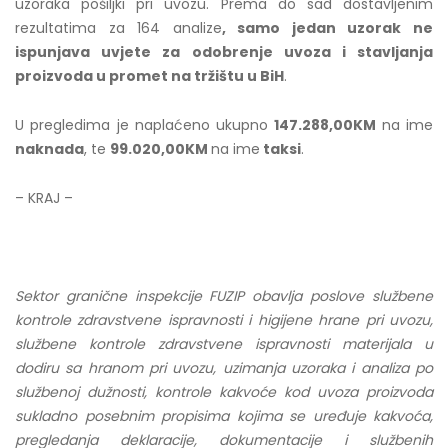
uzoraka pošiljki pri uvozu. Prema do sad dostavljenim
rezultatima za 164 analize
, samo jedan uzorak ne
When it comes to dating, society often imposes a set of
ispunjava uvjete za odobrenje uvoza i stavljanja
expectations and norms that can feel suffocating and
proizvoda u promet na tržištu u BiH
.
limiting. But what if there was a community that defied
these conventions, embracing a lifestyle that challenges
U pregledima je naplaćeno ukupno
147.288,00KM
na ime
our preconceived notions of relationships and sexuality?
naknada
, te
99.020,00KM
na ime
taksi
.
Enter the world of swinger dating, where couples and
individuals explore consensual non-monogamy and
– KRAJ –
engage in sexual activities with others outside of their
primary partnership. In this article, we will delve into the
fascinating and misunderstood world of swinger dating,
breaking down stereotypes and shedding light on the real
Sektor granične inspekcije FUZIP obavlja poslove službene
faces behind this unconventional lifestyle.
kontrole zdravstvene ispravnosti i higijene hrane pri uvozu,
službene kontrole zdravstvene ispravnosti materijala u
Prepare to have your assumptions challenged as we
dodiru sa hranom pri uvozu, uzimanja uzoraka i analiza po
explore the motivations, experiences, and benefits of
službenoj dužnosti, kontrole kakvoće kod uvoza proizvoda
swinger dating. We will debunk common myths, such as
sukladno posebnim propisima kojima se uređuje kakvoća,
the idea that swingers are promiscuous or that their
pregledanja deklaracije, dokumentacije i službenih
relationships lack depth and commitment. Instead, we will