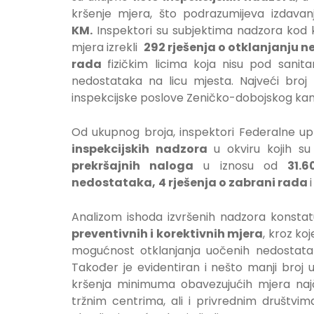
kršenje mjera, što podrazumijeva izdava
KM.
Inspektori su subjektima nadzora kod k
mjera izrekli
292 rješenja o otklanjanju 
rada
fizičkim licima koja nisu pod sani
nedostataka na licu mjesta. Najveći broj 
inspekcijske poslove Zeničko-dobojskog kan
Od ukupnog broja, inspektori Federalne upr
inspekcijskih nadzora
u okviru kojih su 
prekršajnih naloga
u iznosu od
31.
nedostataka,
4 rješenja o zabrani rada
i
Analizom ishoda izvršenih nadzora konsta
preventivnih i korektivnih mjera
, kroz ko
mogućnost otklanjanja uočenih nedostatak
Također je evidentiran i nešto manji broj
kršenja minimuma obavezujućih mjera najč
tržnim centrima, ali i privrednim društv