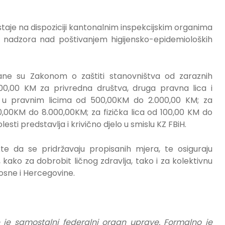
taje na dispoziciji kantonalnim inspekcijskim organima
ju nadzora nad poštivanjem higijensko-epidemioloških
ne su Zakonom o zaštiti stanovništva od zaraznih
000,00 KM za privredna društva, druga pravna lica i
 u pravnim licima od 500,00KM do 2.000,00 KM; za
0,00KM do 8.000,00KM; za fizička lica od 100,00 KM do
sti predstavlja i krivično djelo u smislu KZ FBiH.
e da se pridržavaju propisanih mjera, te osiguraju
kako za dobrobit ličnog zdravlja, tako i za kolektivnu
 Bosne i Hercegovine.
 je samostalni federalni organ uprave. Formalno je