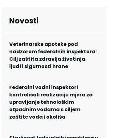
Novosti
Veterinarske apoteke pod
nadzorom federalnih inspektora:
Cilj zaštita zdravlja životinja,
ljudi i sigurnosti hrane
Federalni vodni inspektori
kontrolisali realizaciju mjera za
upravljanje tehnološkim
otpadnim vodama s ciljem
zaštite voda i okoliša
Stručnost federalnih inspektora u