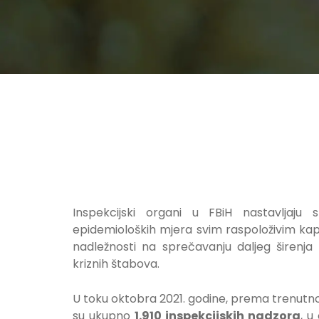
Inspekcijski organi u FBiH nastavljaju
epidemioloških mjera svim raspoloživim kapa
nadležnosti na sprečavanju daljeg širenja
kriznih štabova.
U toku oktobra 2021. godine, prema trenutno 
su ukupno
1.910 inspekcijskih nadzora
, u