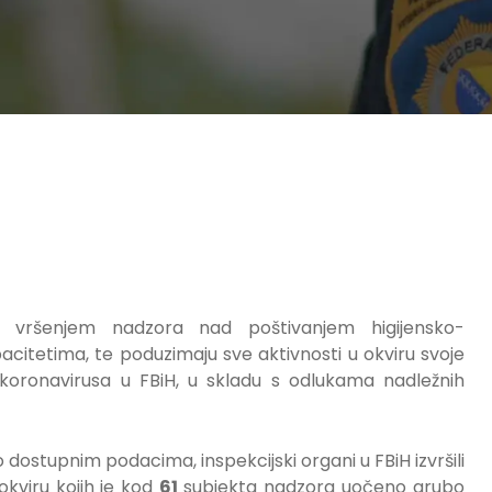
 s vršenjem nadzora nad poštivanjem higijensko-
citetima, te poduzimaju sve aktivnosti u okviru svoje
 koronavirusa u FBiH, u skladu s odlukama nadležnih
dostupnim podacima, inspekcijski organi u FBiH izvršili
 okviru kojih je kod
61
subjekta nadzora uočeno grubo