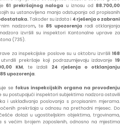
nje
61 prekršajnog naloga
u iznosu od
88.700,00
ojih su ustanovljena manja odstupanja od propisanih
nedostataka.
Također su izdata i
4 rješenja o zabrani
tarnim nadzorom
,
te
85 upozorenja
radi otklanjanja
nadzora izvršili su inspektori Kantonalne uprave za
tona (735).
ave za inspekcijske poslove su u oktobru izvršili
168
utvrdili prekršaje koji podrazumijevaju izdavanje
19
600,00 KM
, te izdali
24 rješenja o otklanjanju
85 upozorenja
.
tuje se
fokus inspekcijskih organa na provođenju
je su postupajući inspektori subjektima nadzora ostavili
a i usklađivanja poslovanja s propisanim mjerama.
 uočenih prekršaja u odnosu na prethodni mjesec. Do
ešće dolazi u ugostiteljskim objektima, trgovinama,
ima s većim brojem zaposlenih, odnosno na mjestima