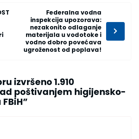
OST
Federalna vodna
inspekcija upozorava:
nezakonito odlaganje
ri
materijala u vodotoke i
vodno dobro povećava
ugroženost od poplava!
ru izvršeno 1.910
nad poštivanjem higijensko-
 FBiH
”