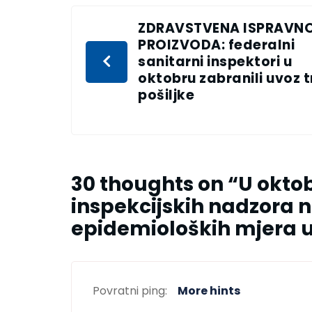
ZDRAVSTVENA ISPRAVN
PROIZVODA: federalni
sanitarni inspektori u
oktobru zabranili uvoz t
pošiljke
30 thoughts on “
U oktob
inspekcijskih nadzora 
epidemioloških mjera u
Povratni ping:
More hints