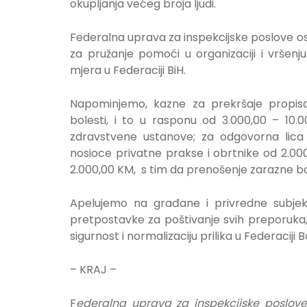
okupljanja većeg broja ljudi.
Federalna uprava za inspekcijske poslove os
za pružanje pomoći u organizaciji i vršen
mjera u Federaciji BiH.
Napominjemo, kazne za prekršaje propisa
bolesti, i to u rasponu od 3.000,00 – 10.
zdravstvene ustanove; za odgovorna lica
nosioce privatne prakse i obrtnike od 2.00
2.000,00 KM, s tim da prenošenje zarazne bole
Apelujemo na građane i privredne subjekt
pretpostavke za poštivanje svih preporuka, 
sigurnost i normalizaciju prilika u Federaciji
– KRAJ –
F
ederalna uprava za inspekcijske poslove