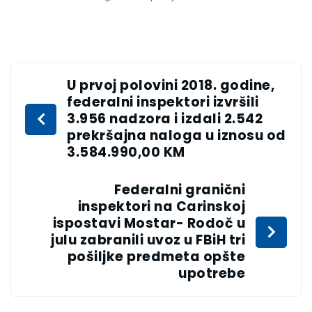
U prvoj polovini 2018. godine,
federalni inspektori izvršili
3.956 nadzora i izdali 2.542
prekršajna naloga u iznosu od
3.584.990,00 KM
Federalni granični
inspektori na Carinskoj
ispostavi Mostar- Rodoč u
julu zabranili uvoz u FBiH tri
pošiljke predmeta opšte
upotrebe