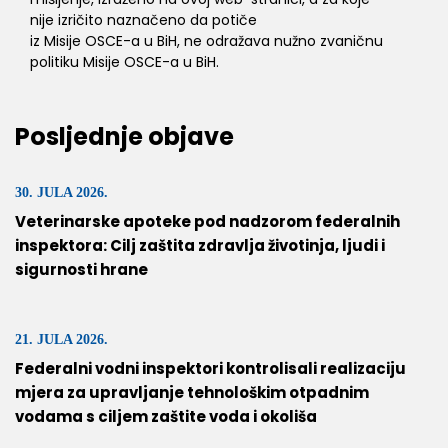
nije izričito naznačeno da potiče
iz Misije OSCE-a u BiH, ne odražava nužno zvaničnu
politiku Misije OSCE-a u BiH.
Posljednje objave
30. JULA 2026.
Veterinarske apoteke pod nadzorom federalnih
inspektora: Cilj zaštita zdravlja životinja, ljudi i
sigurnosti hrane
21. JULA 2026.
Federalni vodni inspektori kontrolisali realizaciju
mjera za upravljanje tehnološkim otpadnim
vodama s ciljem zaštite voda i okoliša