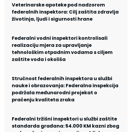
Veterinarske apoteke pod nadzorom
federalnih inspektora: Cilj zaštita zdravlja
životinja, ljudi i sigurnosti hrane
Federalni vodni inspektori kontrolisali
realizaciju mjera za upravljanje
tehnološkim otpadnim vodama s ciljem
zaštite voda i okoliša
Stručnost federalnih inspektora u službi
nauke i obrazovanja: Federalna inspekcija
podržala međunarodni projekat o
praćenju kvaliteta zraka
Federalni tržišni inspektori u službi zaštite
standarda građana: 54.000 KM kazni zbog