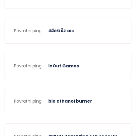
Povratni ping:
สมัครเน็ต ais
Povratni ping:
InOut Games
Povratni ping:
bio ethanol burner