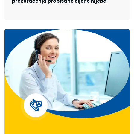
prekoračenja propisane cijene hljeba