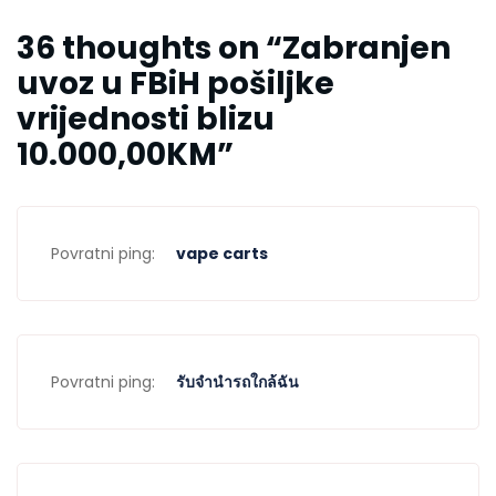
36 thoughts on “
Zabranjen
uvoz u FBiH pošiljke
vrijednosti blizu
10.000,00KM
”
Povratni ping:
vape carts
Povratni ping:
รับจำนำรถใกล้ฉัน