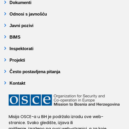
Dokumenti
Odnosi s javnošću
Javni pozivi
BIMS
Inspektorati
Projekti
Često postavljena pitanja
Kontakt
Misija OSCE-a u BiH je podržala izradu ove web-
stranice. Svako gledište, izjava ili
mišljenje, izraženo na ovoj web-stranici, a za koje