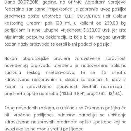
Dana 28.07.2018. godine, na GP/MC Aerodrom Sarajevo,
federalna sanitarna inspektorica je zabranila uvoz pošiljke
predmeta opšte upotrebe “ELLIT COSMETICS Hair Colour
Restoring Cream” pak 100 ml, u količini od 260,00 kg,
porijeklom iz Kine, ukupne vrijednosti 5.638,00 US$, jer ista
nije imala potpunu deklaraciju iz koje bi se mogao utvrditi
tačan naziv proizvoda te ostali bitni podaci o pošiljci.
Nakon laboratorijske provjere zdravstvene ispravnosti
navedenog proizvoda utvrđena je nadozvoljena količina
sadržaja teškog metala-olova, te se isti smatra
zdravstveno neispravnim u skladu sa članom 5. stav 2.
Zakon o zdravstvenoj ispravnosti životnih namirnica i
predmeta opšte upotrebe (“Sl.list R BiH”, broj: 2/92 i 13/94).
Zbog navedenih razloga, a u skladu sa Zakonom pošiljka će
biti vraćena pošiljaocu odnosno naređuje se uništenje
zdravstveno neispravnih predmeta opšte upotrebe koji se
uvozi ako se ne mogu vratiti pošiljaocu.