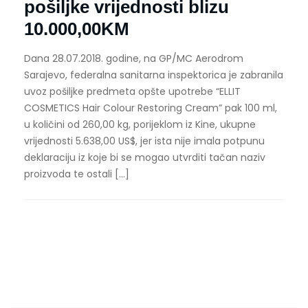
pošiljke vrijednosti blizu
10.000,00KM
Dana 28.07.2018. godine, na GP/MC Aerodrom
Sarajevo, federalna sanitarna inspektorica je zabranila
uvoz pošiljke predmeta opšte upotrebe “ELLIT
COSMETICS Hair Colour Restoring Cream” pak 100 ml,
u količini od 260,00 kg, porijeklom iz Kine, ukupne
vrijednosti 5.638,00 US$, jer ista nije imala potpunu
deklaraciju iz koje bi se mogao utvrditi tačan naziv
proizvoda te ostali […]