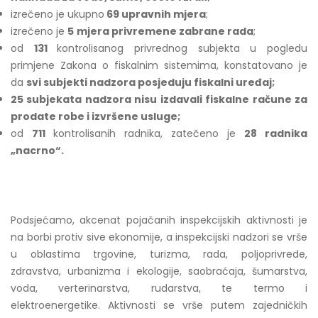
izrečeno je ukupno
69 upravnih mjera
;
izrečeno je
5
mjera privremene zabrane rada
;
od
131
kontrolisanog privrednog subjekta u pogledu
primjene Zakona o fiskalnim sistemima, konstatovano je
da
svi subjekti nadzora posjeduju fiskalni uređaj;
25 subjekata nadzora nisu izdavali fiskalne račune za
prodate robe i izvršene usluge;
od
711
kontrolisanih radnika, zatečeno je
28 radnika
„nacrno“.
Podsjećamo, akcenat pojačanih inspekcijskih aktivnosti je
na borbi protiv sive ekonomije, a inspekcijski nadzori se vrše
u oblastima trgovine, turizma, rada, poljoprivrede,
zdravstva, urbanizma i ekologije, saobraćaja, šumarstva,
voda, verterinarstva, rudarstva, te termo i
elektroenergetike. Aktivnosti se vrše putem zajedničkih