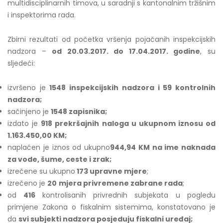
multidisciplinarnih timova, u saradnji s kantonalnim tržišnim
i inspektorima rada.
Zbirni rezultati od početka vršenja pojačanih inspekcijskih
nadzora –
od 20.03.2017. do 17.04.2017. godine
, su
sljedeći:
izvršeno je
1548 inspekcijskih nadzora i 59 kontrolnih
nadzora;
sačinjeno je
1548 zapisnika;
izdato je
918 prekršajnih naloga u ukupnom iznosu od
1.163.450,00 KM;
naplaćen je iznos od ukupno
944,94 KM na ime naknada
za vode, šume, ceste i zrak;
izrečene su ukupno
173 upravne mjere
;
izrečeno je
20
mjera privremene zabrane rada
;
od
416
kontrolisanih privrednih subjekata u pogledu
primjene Zakona o fiskalnim sistemima, konstatovano je
da
svi subjekti nadzora posjeduju fiskalni uređaj;