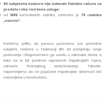
80 subjekata nadzora nije izdavalo fiskalne račune za
prodate robe i izvršene usluge;
od
1685
kontrolisanih radnika, zatečeno je
79 radnika
„nacrno“.
Koristimo priliku da ponovo pozovemo sve privredne
subjekte nadzora u Federaciji BiH da preispitaju svoje
poslovanje i blagovremeno ga uvedu u zakonske okvire, a
kako ne bi bili predmet represivnih inspekcijskih mjera,
odnosno finansijskog sankcionisanja. Također,
napominjemo da će pojačane inspekcijske aktivnosti biti
nastavljene u kontinuitetu.