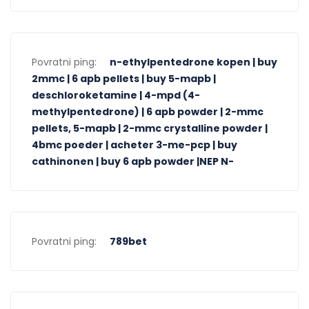
Povratni ping:
n-ethylpentedrone kopen | buy
2mmc | 6 apb pellets | buy 5-mapb |
deschloroketamine | 4-mpd (4-
methylpentedrone) | 6 apb powder | 2-mmc
pellets, 5-mapb | 2-mmc crystalline powder |
4bmc poeder | acheter 3-me-pcp | buy
cathinonen | buy 6 apb powder |NEP N-
Povratni ping:
789bet