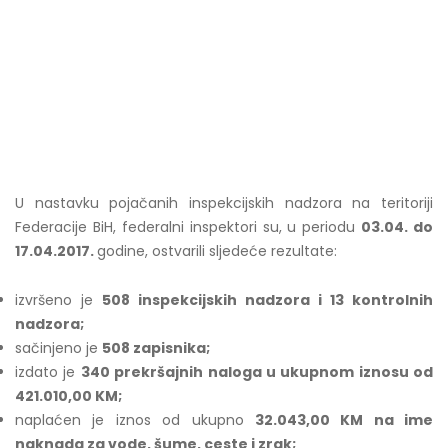
U nastavku pojačanih inspekcijskih nadzora na teritoriji
Federacije BiH, federalni inspektori su, u periodu
03.04. do
17.04.2017.
godine, ostvarili sljedeće rezultate:
izvršeno je
508 inspekcijskih nadzora i 13 kontrolnih
nadzora;
sačinjeno je
508 zapisnika;
izdato je
340 prekršajnih naloga u ukupnom iznosu od
421.010,00 KM;
naplaćen je iznos od ukupno
32.043,00 KM na ime
naknada za vode, šume, ceste i zrak;