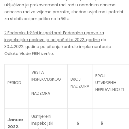
uključivao je prekovremeni rad, rad u neradnim danima
odnosno rad za vrijeme praznika, shodno uvjetima i potrebi
za stabilizacijom prilika na tržištu.
2.Federalni tržišni inspektorat Federalne uprave za
inspekcijske poslove je od početka 2022. godine
do
30.4.2022. godine po pitanju kontrole implementacije
Odluka Vlade FBIH izvršio:
VRSTA
BROJ
INSPEKCIJSKOG
BROJ
PERIOD
UTVRĐENIH
NADZORA
NEPRAVILNOSTI
NADZORA
Usmjereni
Januar
inspekcijski
5
6
2022.