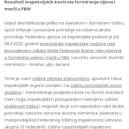
Rezultati inspekcijskih kontrola formiranja cijena i
marži u FBiH
Usljed destabilizacije prilika na svjetskom i domaćem tržištu,
opće inflacije i povećane potražnje za robama široke
potrošnje, Federalna uprava za inspekcijske poslove je još
28.2.2022. godine
intenzivirala
inspekcijske nadzore nad
provođenjem odluka Vlade Federacije Bosne i Hercegovine
o formiranju cijena i marži u FBiH
, naročito osnovnih životnih
namirnica – brašna, ulja i šećera.
Time je, osim
zaštite zdravlja stanovništva
, apsolutni fokus
inspekcijskih organa stavljen i na
zaštitu potrošačkih prava
građana
i minimiziranje posljedica krize na životni standard.
Osim toga, inspekcijskim postupanjem nastojimo održati
stabilnosti tržišta
i osigurati da je sva raspoloživa roba široke
potrošnje, naročito osnovne životne namirnice, plasirana u
maloprodaji.Rad Federalnog tržišnog inspektorata odnosno
ukupno 13 federalnih, tržišno-ugostiteljskih inspektora