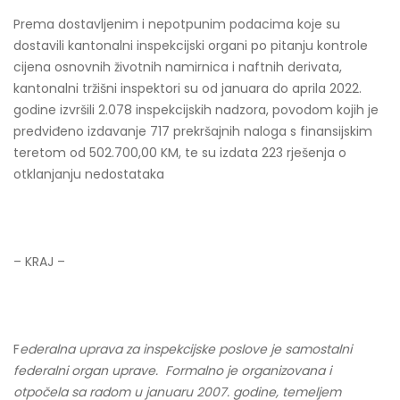
Prema dostavljenim i nepotpunim podacima koje su
dostavili kantonalni inspekcijski organi po pitanju kontrole
cijena osnovnih životnih namirnica i naftnih derivata,
kantonalni tržišni inspektori su od januara do aprila 2022.
godine izvršili 2.078 inspekcijskih nadzora, povodom kojih je
predviđeno izdavanje 717 prekršajnih naloga s finansijskim
teretom od 502.700,00 KM, te su izdata 223 rješenja o
otklanjanju nedostataka
– KRAJ –
F
ederalna uprava za inspekcijske poslove je samostalni
federalni organ uprave. Formalno je organizovana i
otpočela sa radom u januaru 2007. godine, temeljem