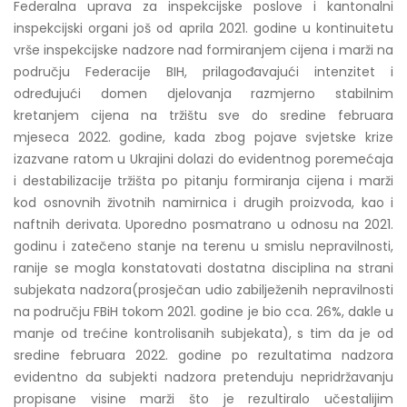
Federalna uprava za inspekcijske poslove i kantonalni
inspekcijski organi još od aprila 2021. godine u kontinuitetu
vrše inspekcijske nadzore nad formiranjem cijena i marži na
području Federacije BIH, prilagođavajući intenzitet i
određujući domen djelovanja razmjerno stabilnim
kretanjem cijena na tržištu sve do sredine februara
mjeseca 2022. godine, kada zbog pojave svjetske krize
izazvane ratom u Ukrajini dolazi do evidentnog poremećaja
i destabilizacije tržišta po pitanju formiranja cijena i marži
kod osnovnih životnih namirnica i drugih proizvoda, kao i
naftnih derivata. Uporedno posmatrano u odnosu na 2021.
godinu i zatečeno stanje na terenu u smislu nepravilnosti,
ranije se mogla konstatovati dostatna disciplina na strani
subjekata nadzora(prosječan udio zabilježenih nepravilnosti
na području FBiH tokom 2021. godine je bio cca. 26%, dakle u
manje od trećine kontrolisanih subjekata), s tim da je od
sredine februara 2022. godine po rezultatima nadzora
evidentno da subjekti nadzora pretenduju nepridržavanju
propisane visine marži što je rezultiralo učestalijim