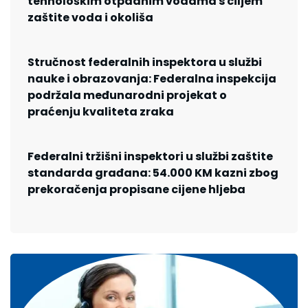
tehnološkim otpadnim vodama s ciljem
zaštite voda i okoliša
Stručnost federalnih inspektora u službi
nauke i obrazovanja: Federalna inspekcija
podržala međunarodni projekat o
praćenju kvaliteta zraka
Federalni tržišni inspektori u službi zaštite
standarda građana: 54.000 KM kazni zbog
prekoračenja propisane cijene hljeba