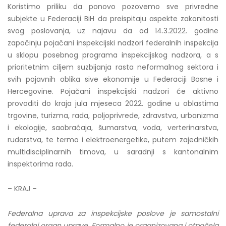
Koristimo priliku da ponovo pozovemo sve privredne
subjekte u Federaciji BiH da preispitaju aspekte zakonitosti
svog poslovanja, uz najavu da od 14.3.2022. godine
započinju pojačani inspekcijski nadzori federalnih inspekcija
u sklopu posebnog programa inspekcijskog nadzora, a s
prioritetnim ciljem suzbijanja rasta neformalnog sektora i
svih pojavnih oblika sive ekonomije u Federaciji Bosne i
Hercegovine. Pojačani inspekcijski nadzori će aktivno
provoditi do kraja jula mjeseca 2022. godine u oblastima
trgovine, turizma, rada, poljoprivrede, zdravstva, urbanizma
i ekologije, saobraćaja, šumarstva, voda, verterinarstva,
rudarstva, te termo i elektroenergetike, putem zajedničkih
multidisciplinarnih timova, u saradnji s kantonalnim
inspektorima rada.
– KRAJ –
Federalna uprava za inspekcijske poslove je samostalni
federalni organ uprave. Formalno je organizovana i otpočela