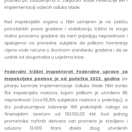
podršku po zaduženjima iz Zaključka Vlade Federacije BiH i
implementaciji važećih odluka Vlade.
Rad inspekcijskih organa u FBiH usmjeren je na zaštitu
potrošačkih prava građana i stabilizaciju tržišta te stoga
stalno pozivamo građane da nam prijavljuju nepravilnosti i
apelujemo na privredne subjekte da prilikom formiranja
cijena vode računa o životnom standardu građana i da se
uzdrže od zloupotreba u uvjetima krize.
Federalni tržišni inspektorat Federalne uprave za
inspekcijske poslove je od početka 2022. godine
po
pitanju kontrole implementacije Odluka Vlade FBiH izvršio
154 inspekcijska nadzora, kojom prilikom je utvrđeno 85
nepravilnosti (cca.55,19% subjekata nadzora u prekršaju), a
što podrazumijeva izdavanje 166 prekršajnih naloga sa
finansijskim teretom od 193.100,00 KM. Kod jednog
prometnika naftnih derivata van prometa je stavljeno i
oduzeto 13.000 litara dizela zbog utvrđenih