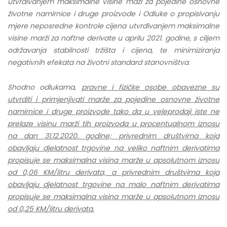
utvrđivanjem maksimalne visine maži za pojedine osnovne
životne namirnice i druge proizvode i Odluke o propisivanju
mjere neposredne kontrole cijena utvrđivanjem maksimalne
visine marži za naftne derivate u aprilu 2021. godine, s ciljem
održavanja stabilnosti tržišta i cijena, te minimiziranja
negativnih efekata na životni standard stanovništva
.
Shodno odlukama,
pravne i fizičke osobe obavezne su
utvrditi i primjenjivati marže za pojedine osnovne životne
namirnice i druge proizvode tako da u veleprodaji
iste ne
prelaze visinu marži tih proizvoda u procentualnom iznosu
na dan 31.12.2020. godine; privrednim društvima koja
obavljaju djelatnost trgovine na veliko naftnim derivatima
propisuje se maksimalna visina marže u apsolutnom iznosu
od 0,06 KM/litru derivata, a privrednim društvima koja
obavljaju djelatnost trgovine na malo naftnim derivatima
propisuje se maksimalna visina marže u apsolutnom iznosu
od 0,25 KM/litru derivata.