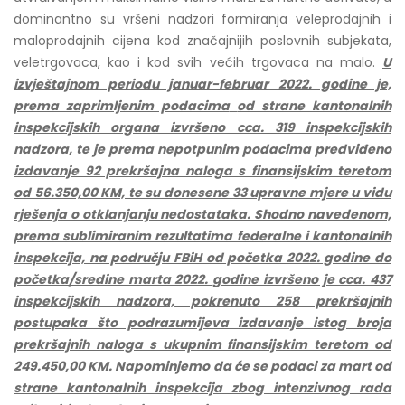
dominantno su vršeni nadzori formiranja veleprodajnih i
maloprodajnih cijena kod značajnijih poslovnih subjekata,
veletrgovaca, kao i kod svih većih trgovaca na malo.
U
izvještajnom periodu januar-februar 2022. godine je,
prema zaprimljenim podacima
od strane kantonalnih
inspekcijskih organa izvršeno
cca. 319 inspekcijskih
nadzora, te je prema nepotpunim podacima predviđeno
izdavanje 92 prekršajna naloga s finansijskim teretom
od 56.350,00 KM, te su donesene 33 upravne mjere u vidu
rješenja o otklanjanju nedostataka. Shodno navedenom,
prema sublimiranim rezultatima federalne i kantonalnih
inspekcija, na području FBiH od početka 2022. godine do
početka/sredine marta 2022. godine izvršeno je cca. 437
inspekcijskih nadzora, pokrenuto 258 prekršajnih
postupaka što podrazumijeva izdavanje istog broja
prekršajnih naloga s ukupnim finansijskim teretom od
249.450,00 KM. Napominjemo da će se podaci za mart od
strane kantonalnih inspekcija zbog intenzivnog rada