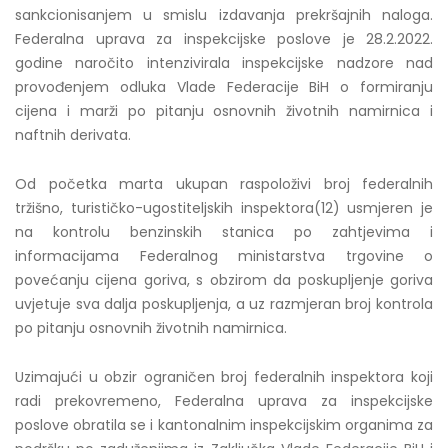
sankcionisanjem u smislu izdavanja prekršajnih naloga.
Federalna uprava za inspekcijske poslove je 28.2.2022.
godine naročito intenzivirala inspekcijske nadzore nad
provođenjem odluka Vlade Federacije BiH o formiranju
cijena i marži po pitanju osnovnih životnih namirnica i
naftnih derivata.
Od početka marta ukupan raspoloživi broj federalnih
tržišno, turističko-ugostiteljskih inspektora(12) usmjeren je
na kontrolu benzinskih stanica po zahtjevima i
informacijama Federalnog ministarstva trgovine o
povećanju cijena goriva, s obzirom da poskupljenje goriva
uvjetuje sva dalja poskupljenja, a uz razmjeran broj kontrola
po pitanju osnovnih životnih namirnica.
Uzimajući u obzir ograničen broj federalnih inspektora koji
radi prekovremeno, Federalna uprava za inspekcijske
poslove obratila se i kantonalnim inspekcijskim organima za