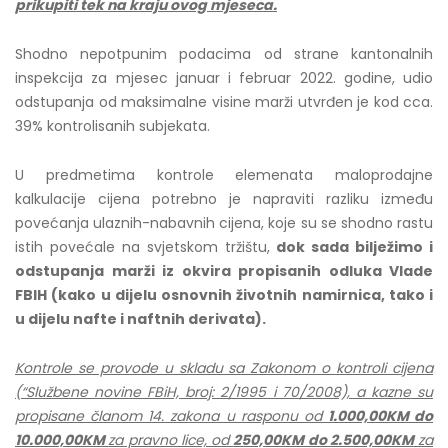
prikupiti tek na kraju ovog mjeseca.
Shodno nepotpunim podacima od strane kantonalnih
inspekcija za mjesec januar i februar 2022. godine, udio
odstupanja od maksimalne visine marži utvrđen je kod cca.
39% kontrolisanih subjekata.
U predmetima kontrole elemenata maloprodajne
kalkulacije cijena potrebno je napraviti razliku između
povećanja ulaznih-nabavnih cijena, koje su se shodno rastu
istih povećale na svjetskom tržištu,
dok sada bilježimo i
odstupanja marži iz okvira propisanih odluka Vlade
FBIH (kako u dijelu osnovnih životnih namirnica, tako i
u dijelu nafte i naftnih derivata).
Kontrole se provode u skladu sa Zakonom o kontroli cijena
(“Službene novine FBiH, broj: 2/1995 i 70/2008), a kazne su
propisane članom 14. zakona u rasponu od
1.000,00KM do
10.000,00KM
za pravno lice, od
250,00KM do 2.500,00KM
za