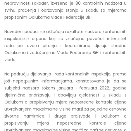
nepravilnosti.Također, izvršeno je 80 kontrolnih nadzora u
svrhu praćenja i održavanja stanja u skladu sa mjerama
propisanim Odlukama Vlade Federacije BiH.
Navedeni podaci ne uključuju rezultate nadzora kantonalnih
inspekcijskih organa koji su značajno povećali intenzitet
rada po ovom pitanju i koordinirano djeluju shodno
Odlukama i zaduženjima Vlade Federacije BiH i kantonalnih
vlada.
Na području djelovanja i rada kantonalnih inspekcija, prema
još nepotpunim informacijama, konstatovano je da se
subjekti nadzora tokom januara i februara 2022. godine
djelimično pridržavaju i obavljaju djelatnost u skladu s
Odlukom o propisivanju mjera neposredne kontrole cijena
utvrđivanjem maksimalne visine marži za pojedine osnovne
životne namirnice i druge proizvode i Odlukom o
propisivanju mjera neposredne kontrole cijena
utvrđivanjem maksimalne visine marži za naftne derivate, a