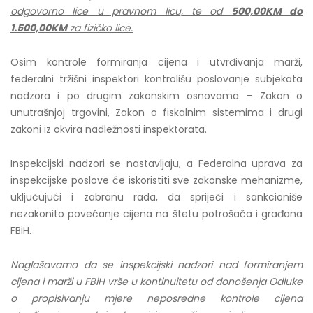
odgovorno lice u pravnom licu, te od
500,00KM do
1.500,00KM
za fizičko lice.
Osim kontrole formiranja cijena i utvrđivanja marži,
federalni tržišni inspektori kontrolišu poslovanje subjekata
nadzora i po drugim zakonskim osnovama – Zakon o
unutrašnjoj trgovini, Zakon o fiskalnim sistemima i drugi
zakoni iz okvira nadležnosti inspektorata.
Inspekcijski nadzori se nastavljaju, a Federalna uprava za
inspekcijske poslove će iskoristiti sve zakonske mehanizme,
uključujući i zabranu rada, da spriječi i sankcioniše
nezakonito povećanje cijena na štetu potrošača i građana
FBiH.
Naglašavamo da se inspekcijski nadzori nad formiranjem
cijena i marži u FBiH vrše u kontinuitetu od donošenja Odluke
o propisivanju mjere neposredne kontrole cijena