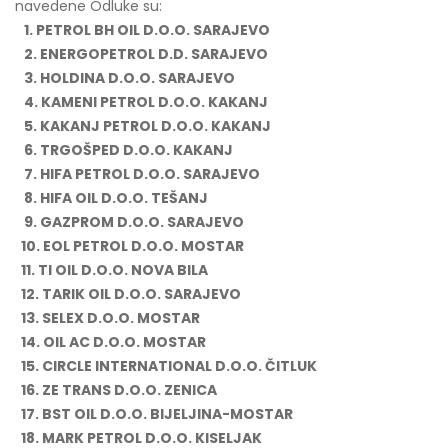
navedene Odluke su:
1. PETROL BH OIL D.O.O. SARAJEVO
2. ENERGOPETROL D.D. SARAJEVO
3. HOLDINA D.O.O. SARAJEVO
4. KAMENI PETROL D.O.O. KAKANJ
5. KAKANJ PETROL D.O.O. KAKANJ
6. TRGOŠPED D.O.O. KAKANJ
7. HIFA PETROL D.O.O. SARAJEVO
8. HIFA OIL D.O.O. TEŠANJ
9. GAZPROM D.O.O. SARAJEVO
10. EOL PETROL D.O.O. MOSTAR
11. TI OIL D.O.O. NOVA BILA
12. TARIK OIL D.O.O. SARAJEVO
13. SELEX D.O.O. MOSTAR
14. OIL AC D.O.O. MOSTAR
15. CIRCLE INTERNATIONAL D.O.O. ČITLUK
16. ZE TRANS D.O.O. ZENICA
17. BST OIL D.O.O. BIJELJINA-MOSTAR
18. MARK PETROL D.O.O. KISELJAK