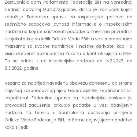
Zastupnički dom Parlamenta Federacije BiH na vanrednoj
sjednici održanoj 9.3.2022.godine, donio je Zaključak kojim
zadužuje Federalnu upravu za inspekcijske poslove da
sedmično saopćava javnosti informacije o inspekcijskim
nadzorima koji će sadržavati podatke o imenima privrednih
subjekata koji su kršili Odluke Vlade FBiH u vezi s propisanim
maržama za životne namirnice i naftne derivate, kao i o
visini izrečenih kazni prema Zakonu o kontroli cijena u FBiH.
To se odnosi i na inspekcijske nadzore od 15.2.2022. do
9.3.2022. godine.
Vezano za naprijed navedenu obavezu donesenu od strane
najvišeg zakonodavnog tijela Federacije BiH, Federalni tržišni
inspektorat Federalne uprave za inspekcijske poslove je,
provodeći zaduženje prikupio podatke u vezi obavljenih
nadzora na terenu u kontrolama poštivanja primjene
Odluka Vlade Federacije BiH, o čemu objavljujemo podatke
kako slijedi: