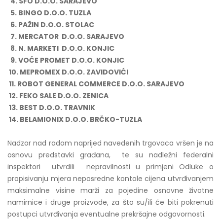
4. SFO D.O.O. SARAJEVO
5. BINGO D.O.O. TUZLA
6. PAŽIN D.O.O. STOLAC
7. MERCATOR D.O.O. SARAJEVO
8. N. MARKETI D.O.O. KONJIC
9. VOĆE PROMET D.O.O. KONJIC
10. MEPROMEX D.O.O. ZAVIDOVIĆI
11. ROBOT GENERAL COMMERCE D.O.O. SARAJEVO
12. FEKO SALE D.O.O. ZENICA
13. BEST D.O.O. TRAVNIK
14. BELAMIONIX D.O.O. BRČKO-TUZLA
Nadzor nad radom naprijed navedenih trgovaca vršen je na
osnovu predstavki građana, te su nadležni federalni
inspektori utvrdili nepravilnosti u primjeni Odluke o
propisivanju mjera neposredne kontole cijena utvrđivanjem
maksimalne visine marži za pojedine osnovne životne
namirnice i druge proizvode, za što su/ili će biti pokrenuti
postupci utvrđivanja eventualne prekršajne odgovornosti.