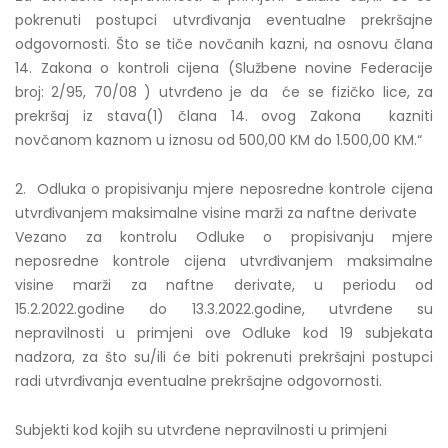
pokrenuti postupci utvrđivanja eventualne prekršajne
odgovornosti. Što se tiče novčanih kazni, na osnovu člana
14. Zakona o kontroli cijena (Službene novine Federacije
broj: 2/95, 70/08 ) utvrđeno je da će se fizičko lice, za
prekršaj iz stava(1) člana 14. ovog Zakona kazniti
novčanom kaznom u iznosu od 500,00 KM do 1.500,00 KM.“
2. Odluka o propisivanju mjere neposredne kontrole cijena
utvrđivanjem maksimalne visine marži za naftne derivate
Vezano za kontrolu Odluke o propisivanju mjere
neposredne kontrole cijena utvrđivanjem maksimalne
visine marži za naftne derivate, u periodu od
15.2.2022.godine do 13.3.2022.godine, utvrđene su
nepravilnosti u primjeni ove Odluke kod 19 subjekata
nadzora, za što su/ili će biti pokrenuti prekršajni postupci
radi utvrđivanja eventualne prekršajne odgovornosti.
Subjekti kod kojih su utvrđene nepravilnosti u primjeni