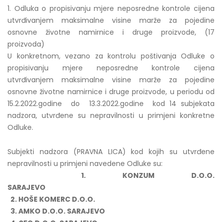
1. Odluka o propisivanju mjere neposredne kontrole cijena
utvrđivanjem maksimalne visine marže za pojedine
osnovne životne namirnice i druge proizvode, (17
proizvoda)
U konkretnom, vezano za kontrolu poštivanja Odluke o
propisivanju mjere neposredne kontrole cijena
utvrđivanjem maksimalne visine marže za pojedine
osnovne životne namirnice i druge proizvode, u periodu od
15.2.2022.godine do 13.3.2022.godine kod 14 subjekata
nadzora, utvrđene su nepravilnosti u primjeni konkretne
Odluke.
Subjekti nadzora (PRAVNA LICA) kod kojih su utvrđene
nepravilnosti u primjeni navedene Odluke su:
1. KONZUM D.O.O.
SARAJEVO
2. HOŠE KOMERC D.O.O.
3. AMKO D.O.O. SARAJEVO