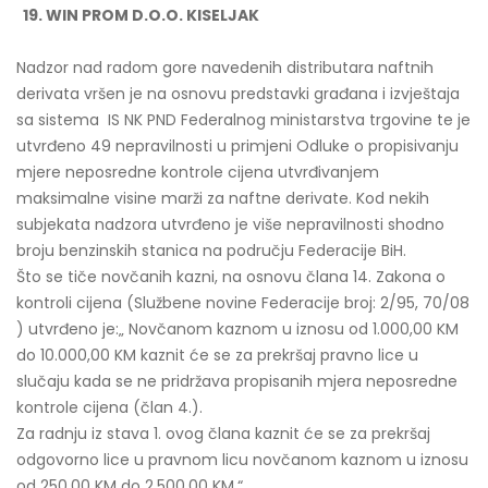
19. WIN PROM D.O.O. KISELJAK
Nadzor nad radom gore navedenih distributara naftnih
derivata vršen je na osnovu predstavki građana i izvještaja
sa sistema IS NK PND Federalnog ministarstva trgovine te je
utvrđeno 49 nepravilnosti u primjeni Odluke o propisivanju
mjere neposredne kontrole cijena utvrđivanjem
maksimalne visine marži za naftne derivate. Kod nekih
subjekata nadzora utvrđeno je više nepravilnosti shodno
broju benzinskih stanica na području Federacije BiH.
Što se tiče novčanih kazni, na osnovu člana 14. Zakona o
kontroli cijena (Službene novine Federacije broj: 2/95, 70/08
) utvrđeno je:„ Novčanom kaznom u iznosu od 1.000,00 KM
do 10.000,00 KM kaznit će se za prekršaj pravno lice u
slučaju kada se ne pridržava propisanih mjera neposredne
kontrole cijena (član 4.).
Za radnju iz stava 1. ovog člana kaznit će se za prekršaj
odgovorno lice u pravnom licu novčanom kaznom u iznosu
od 250,00 KM do 2.500,00 KM.“