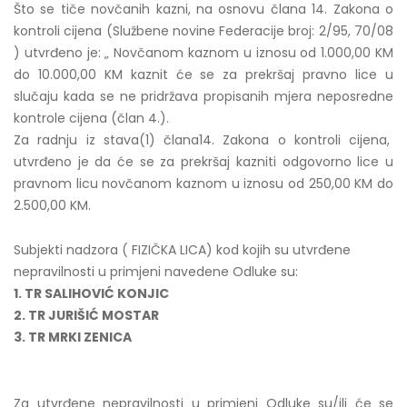
Što se tiče novčanih kazni, na osnovu člana 14. Zakona o
kontroli cijena (Službene novine Federacije broj: 2/95, 70/08
) utvrđeno je: „ Novčanom kaznom u iznosu od 1.000,00 KM
do 10.000,00 KM kaznit će se za prekršaj pravno lice u
slučaju kada se ne pridržava propisanih mjera neposredne
kontrole cijena (član 4.).
Za radnju iz stava(1) člana14. Zakona o kontroli cijena,
utvrđeno je da će se za prekršaj kazniti odgovorno lice u
pravnom licu novčanom kaznom u iznosu od 250,00 KM do
2.500,00 KM.
Subjekti nadzora ( FIZIČKA LICA) kod kojih su utvrđene
nepravilnosti u primjeni navedene Odluke su:
1. TR SALIHOVIĆ KONJIC
2. TR JURIŠIĆ MOSTAR
3. TR MRKI ZENICA
Za utvrđene nepravilnosti u primjeni Odluke su/ili će se