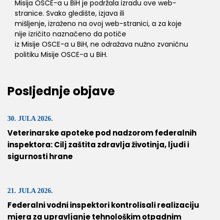
Misija OSCE-a u BiH je podržala izradu ove web-
stranice. Svako gledište, izjava ili
mišljenje, izraženo na ovoj web-stranici, a za koje
nije izričito naznačeno da potiče
iz Misije OSCE-a u BiH, ne odražava nužno zvaničnu
politiku Misije OSCE-a u BiH.
Posljednje objave
30. JULA 2026.
Veterinarske apoteke pod nadzorom federalnih
inspektora: Cilj zaštita zdravlja životinja, ljudi i
sigurnosti hrane
21. JULA 2026.
Federalni vodni inspektori kontrolisali realizaciju
mjera za upravljanje tehnološkim otpadnim