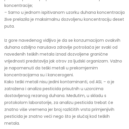
koncentracije;
– Samo u jednom ispitivanom uzorku duhana koncentracija
žive prelazila je maksimalnu dozvoljenu koncentraciju deset
puta.
Iz gore navedenog vidljivo je da se konzumacijom ovakvih
duhana ozbiljno narušava zdravlje potrošača jer svaki od
navedenih teških metala iznad dozvoljene granične
vrijednosti predstavlja jak otrov za ljudski organizam. Važno
je napomenuti da teški metali u prekomjernim
koncentracijama su i kancerogeni.
Kako teški metali nisu jedini kontaminanti, od ASL – a je
zatražena i analiza pesticida prisutnih u uzorcima
dostavljenog rezanog duhana. Međutim, u skladu s
protokolom laboratorije, za analizu pesticida trebat će
znatno više vremena jer broj različitih vrsta primjenjivih
pesticida je znatno veći nego što je slučaj kod teških
metala.