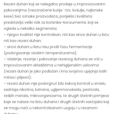
Rezani duhan koji se nelegalno prodaje u improvizovanim
pakovanjima (neoznačene kutije -tzv. košulje, najlonske
kese) bez oznake proizvođača, porijekla i kvaliteta
predstavlja veliki rizik za korisnike-konzumente, koji se
ogleda u nekoliko segmenata:
– njegov kvalitet nije kontrolisan, niti kao sirovi duhan u listu
niti kao rezani duhan;
– sirovi duhani u listu nisu prošli fazu fermentacije
(podvrgavanje visokim temperaturama);
– vlaženje, rezanje i pakovanje rezanog duhana se vrši u
improvizovanim skladištima u nehigijenskim uslovima
(rezani duhan je jako podložan i ima svojstvo upijanja loših
mirisa i plijesni);
– rezani duhan nije podvrgnut bilo kakvoj kontroli u smislu
sadržaja nikotina, katrana, ugljenmonoksida, pesticida,
teških metala, mikroorganizama, te drugih štetnih primjesa
koje se nalaze na listu duhana i drugih štetnih sastojaka koji
se mogu naći u nekontrolisanom uzgoju i u rezanom