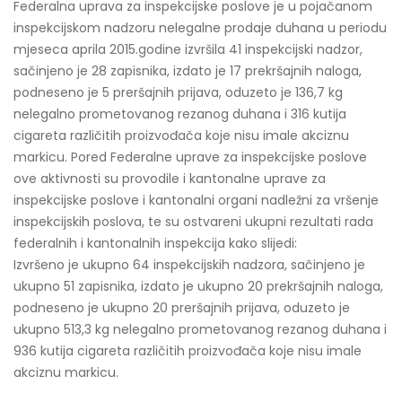
Federalna uprava za inspekcijske poslove je u pojačanom
inspekcijskom nadzoru nelegalne prodaje duhana u periodu
mjeseca aprila 2015.godine izvršila 41 inspekcijski nadzor,
sačinjeno je 28 zapisnika, izdato je 17 prekršajnih naloga,
podneseno je 5 preršajnih prijava, oduzeto je 136,7 kg
nelegalno prometovanog rezanog duhana i 316 kutija
cigareta različitih proizvođača koje nisu imale akciznu
markicu. Pored Federalne uprave za inspekcijske poslove
ove aktivnosti su provodile i kantonalne uprave za
inspekcijske poslove i kantonalni organi nadležni za vršenje
inspekcijskih poslova, te su ostvareni ukupni rezultati rada
federalnih i kantonalnih inspekcija kako slijedi:
Izvršeno je ukupno 64 inspekcijskih nadzora, sačinjeno je
ukupno 51 zapisnika, izdato je ukupno 20 prekršajnih naloga,
podneseno je ukupno 20 preršajnih prijava, oduzeto je
ukupno 513,3 kg nelegalno prometovanog rezanog duhana i
936 kutija cigareta različitih proizvođača koje nisu imale
akciznu markicu.