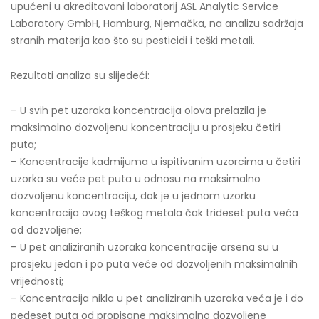
upućeni u akreditovani laboratorij ASL Analytic Service
Laboratory GmbH, Hamburg, Njemačka, na analizu sadržaja
stranih materija kao što su pesticidi i teški metali.
Rezultati analiza su slijedeći:
– U svih pet uzoraka koncentracija olova prelazila je
maksimalno dozvoljenu koncentraciju u prosjeku četiri
puta;
– Koncentracije kadmijuma u ispitivanim uzorcima u četiri
uzorka su veće pet puta u odnosu na maksimalno
dozvoljenu koncentraciju, dok je u jednom uzorku
koncentracija ovog teškog metala čak trideset puta veća
od dozvoljene;
– U pet analiziranih uzoraka koncentracije arsena su u
prosjeku jedan i po puta veće od dozvoljenih maksimalnih
vrijednosti;
– Koncentracija nikla u pet analiziranih uzoraka veća je i do
pedeset puta od propisane maksimalno dozvoljene