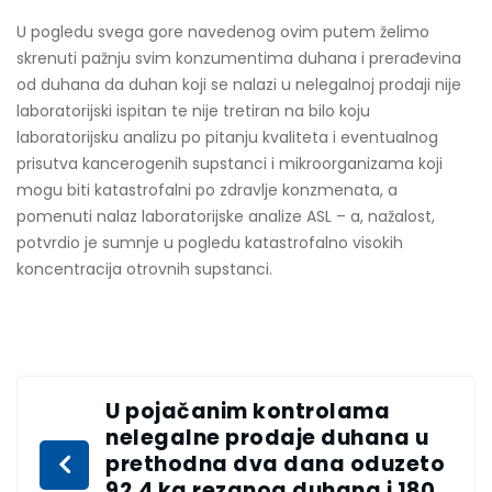
U pogledu svega gore navedenog ovim putem želimo
skrenuti pažnju svim konzumentima duhana i prerađevina
od duhana da duhan koji se nalazi u nelegalnoj prodaji nije
laboratorijski ispitan te nije tretiran na bilo koju
laboratorijsku analizu po pitanju kvaliteta i eventualnog
prisutva kancerogenih supstanci i mikroorganizama koji
mogu biti katastrofalni po zdravlje konzmenata, a
pomenuti nalaz laboratorijske analize ASL – a, nažalost,
potvrdio je sumnje u pogledu katastrofalno visokih
koncentracija otrovnih supstanci.
U pojačanim kontrolama
nelegalne prodaje duhana u
prethodna dva dana oduzeto
92,4 kg rezanog duhana i 180