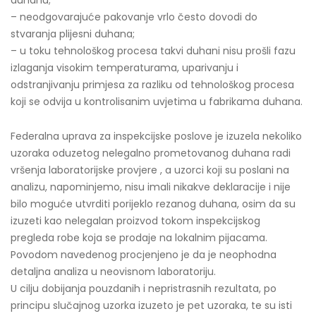
duhanu;
– neodgovarajuće pakovanje vrlo često dovodi do
stvaranja plijesni duhana;
– u toku tehnološkog procesa takvi duhani nisu prošli fazu
izlaganja visokim temperaturama, uparivanju i
odstranjivanju primjesa za razliku od tehnološkog procesa
koji se odvija u kontrolisanim uvjetima u fabrikama duhana.
Federalna uprava za inspekcijske poslove je izuzela nekoliko
uzoraka oduzetog nelegalno prometovanog duhana radi
vršenja laboratorijske provjere , a uzorci koji su poslani na
analizu, napominjemo, nisu imali nikakve deklaracije i nije
bilo moguće utvrditi porijeklo rezanog duhana, osim da su
izuzeti kao nelegalan proizvod tokom inspekcijskog
pregleda robe koja se prodaje na lokalnim pijacama.
Povodom navedenog procjenjeno je da je neophodna
detaljna analiza u neovisnom laboratoriju.
U cilju dobijanja pouzdanih i nepristrasnih rezultata, po
principu slučajnog uzorka izuzeto je pet uzoraka, te su isti