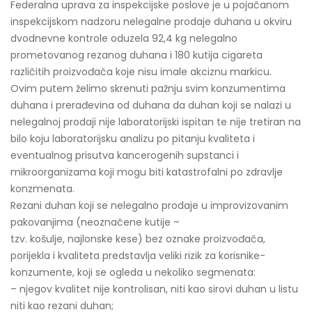
Federalna uprava za inspekcijske poslove je u pojačanom
inspekcijskom nadzoru nelegalne prodaje duhana u okviru
dvodnevne kontrole oduzela 92,4 kg nelegalno
prometovanog rezanog duhana i 180 kutija cigareta
različitih proizvođača koje nisu imale akciznu markicu.
Ovim putem želimo skrenuti pažnju svim konzumentima
duhana i prerađevina od duhana da duhan koji se nalazi u
nelegalnoj prodaji nije laboratorijski ispitan te nije tretiran na
bilo koju laboratorijsku analizu po pitanju kvaliteta i
eventualnog prisutva kancerogenih supstanci i
mikroorganizama koji mogu biti katastrofalni po zdravlje
konzmenata.
Rezani duhan koji se nelegalno prodaje u improvizovanim
pakovanjima (neoznačene kutije –
tzv. košulje, najlonske kese) bez oznake proizvođača,
porijekla i kvaliteta predstavlja veliki rizik za korisnike-
konzumente, koji se ogleda u nekoliko segmenata:
– njegov kvalitet nije kontrolisan, niti kao sirovi duhan u listu
niti kao rezani duhan;