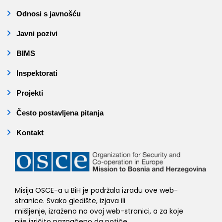
Odnosi s javnošću
Javni pozivi
BIMS
Inspektorati
Projekti
Često postavljena pitanja
Kontakt
Misija OSCE-a u BiH je podržala izradu ove web-
stranice. Svako gledište, izjava ili
mišljenje, izraženo na ovoj web-stranici, a za koje
nije izričito naznačeno da potiče