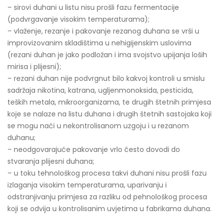
– sirovi duhani u listu nisu prošli fazu fermentacije
(podvrgavanje visokim temperaturama);
– vlaženje, rezanje i pakovanje rezanog duhana se vrši u
improvizovanim skladištima u nehigijenskim uslovima
(rezani duhan je jako podložan i ima svojstvo upijanja loših
mirisa i plijesni);
– rezani duhan nije podvrgnut bilo kakvoj kontroli u smislu
sadržaja nikotina, katrana, ugljenmonoksida, pesticida,
teških metala, mikroorganizama, te drugih štetnih primjesa
koje se nalaze na listu duhana i drugih štetnih sastojaka koji
se mogu naći u nekontrolisanom uzgoju i u rezanom
duhanu;
– neodgovarajuće pakovanje vrlo često dovodi do
stvaranja plijesni duhana;
– u toku tehnološkog procesa takvi duhani nisu prošli fazu
izlaganja visokim temperaturama, uparivanju i
odstranjivanju primjesa za razliku od pehnološkog procesa
koji se odvija u kontrolisanim uvjetima u fabrikama duhana.