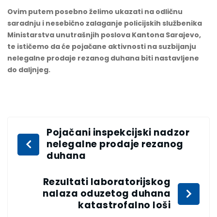
Ovim putem posebno želimo ukazati na odličnu
saradnju i nesebično zalaganje policijskih službenika
Ministarstva unutrašnjih poslova Kantona Sarajevo,
te ističemo da će pojačane aktivnosti na suzbijanju
nelegalne prodaje rezanog duhana biti nastavljene
do daljnjeg.
Pojačani inspekcijski nadzor
nelegalne prodaje rezanog
duhana
Rezultati laboratorijskog
nalaza oduzetog duhana
katastrofalno loši