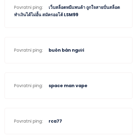
Povratni ping:
เว็บสล็อตหมีแพนด้า ถูกใจสายปั่นสล็อต
ทำเงินได้ไม่อั้น สมัครออโต้ LSM99
Povratni ping:
buôn bán người
Povratni ping:
space man vape
Povratni ping:
rca77