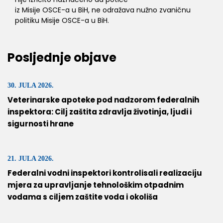
iz Misije OSCE-a u BiH, ne odražava nužno zvaničnu
politiku Misije OSCE-a u BiH.
Posljednje objave
30. JULA 2026.
Veterinarske apoteke pod nadzorom federalnih
inspektora: Cilj zaštita zdravlja životinja, ljudi i
sigurnosti hrane
21. JULA 2026.
Federalni vodni inspektori kontrolisali realizaciju
mjera za upravljanje tehnološkim otpadnim
vodama s ciljem zaštite voda i okoliša