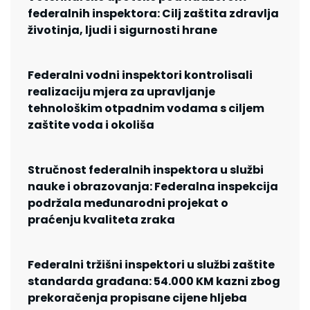
federalnih inspektora: Cilj zaštita zdravlja
životinja, ljudi i sigurnosti hrane
Federalni vodni inspektori kontrolisali
realizaciju mjera za upravljanje
tehnološkim otpadnim vodama s ciljem
zaštite voda i okoliša
Stručnost federalnih inspektora u službi
nauke i obrazovanja: Federalna inspekcija
podržala međunarodni projekat o
praćenju kvaliteta zraka
Federalni tržišni inspektori u službi zaštite
standarda građana: 54.000 KM kazni zbog
prekoračenja propisane cijene hljeba