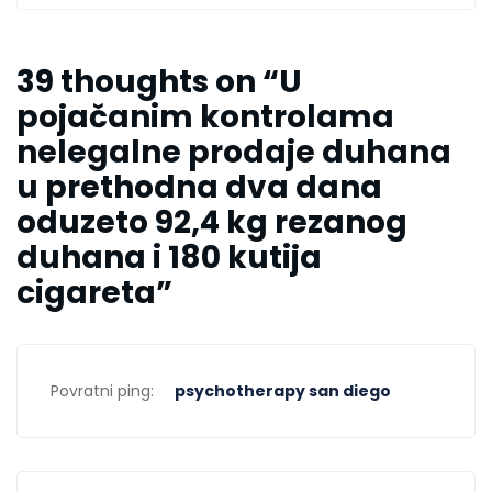
39 thoughts on “
U
pojačanim kontrolama
nelegalne prodaje duhana
u prethodna dva dana
oduzeto 92,4 kg rezanog
duhana i 180 kutija
cigareta
”
Povratni ping:
psychotherapy san diego