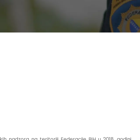
ih nadzora na teritoriji Federacije BiH u 2018. godini,