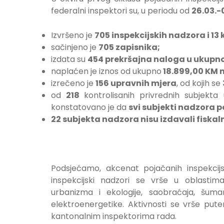
federalni inspektori su, u periodu od
26.03.-
Izvršeno je
705 inspekcijskih nadzora i 13
sačinjeno je
705 zapisnika;
izdata su
454 prekršajna naloga u ukupn
naplaćen je iznos od ukupno
18.899,00 KM n
izrečeno je
156 upravnih mjera
, od kojih se
od
218
kontrolisanih privrednih subjekt
konstatovano je da
svi subjekti nadzora p
22 subjekta nadzora nisu izdavali fiskal
Podsjećamo, akcenat pojačanih inspekcijs
inspekcijski nadzori se vrše u oblastima
urbanizma i ekologije, saobraćaja, šumar
elektroenergetike. Aktivnosti se vrše putem
kantonalnim inspektorima rada.