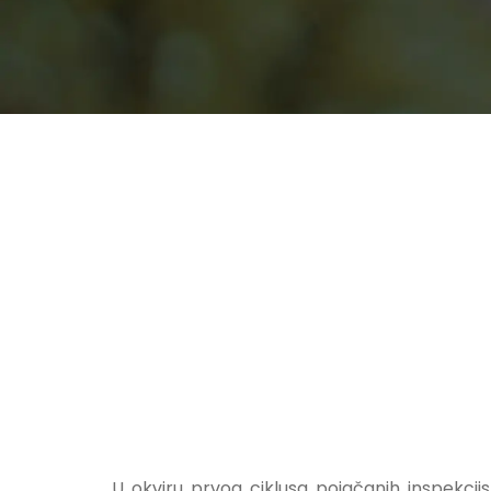
U okviru prvog ciklusa pojačanih inspekcijsk