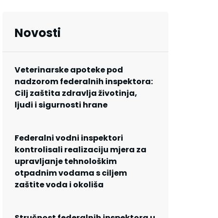
Novosti
Veterinarske apoteke pod
nadzorom federalnih inspektora:
Cilj zaštita zdravlja životinja,
ljudi i sigurnosti hrane
Federalni vodni inspektori
kontrolisali realizaciju mjera za
upravljanje tehnološkim
otpadnim vodama s ciljem
zaštite voda i okoliša
Stručnost federalnih inspektora u