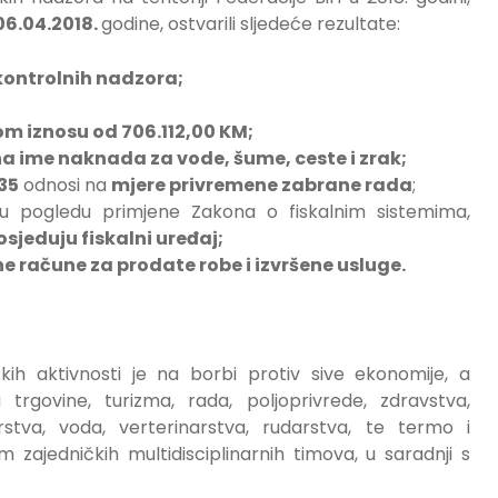
06.04.2018.
godine, ostvarili sljedeće rezultate:
 kontrolnih nadzora;
om iznosu od
706.112,00 KM
;
a ime naknada za vode, šume, ceste i zrak;
35
odnosi na
mjere privremene zabrane rada
;
a u pogledu primjene Zakona o fiskalnim sistemima,
osjeduju fiskalni uređaj;
ne račune za prodate robe i izvršene usluge.
kih aktivnosti je na borbi protiv sive ekonomije, a
 trgovine, turizma, rada, poljoprivrede, zdravstva,
stva, voda, verterinarstva, rudarstva, te termo i
 zajedničkih multidisciplinarnih timova, u saradnji s