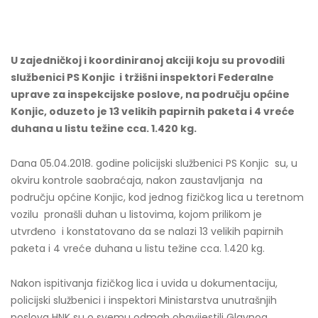
U zajedničkoj i koordiniranoj akciji koju su provodili
službenici PS Konjic i tržišni inspektori Federalne
uprave za inspekcijske poslove, na području općine
Konjic, oduzeto je 13 velikih papirnih paketa i 4 vreće
duhana u listu težine cca. 1.420 kg.
Dana 05.04.2018. godine policijski službenici PS Konjic su, u
okviru kontrole saobraćaja, nakon zaustavljanja na
području općine Konjic, kod jednog fizičkog lica u teretnom
vozilu pronašli duhan u listovima, kojom prilikom je
utvrđeno i konstatovano da se nalazi 13 velikih papirnih
paketa i 4 vreće duhana u listu težine cca. 1.420 kg.
Nakon ispitivanja fizičkog lica i uvida u dokumentaciju,
policijski službenici i inspektori Ministarstva unutrašnjih
poslova HNK su o svemu odmah obavijestili Glavnog