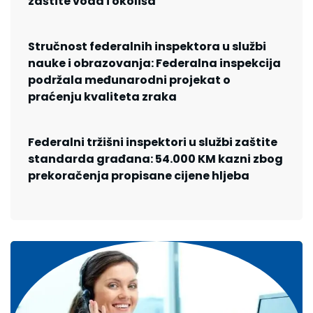
zaštite voda i okoliša
Stručnost federalnih inspektora u službi
nauke i obrazovanja: Federalna inspekcija
podržala međunarodni projekat o
praćenju kvaliteta zraka
Federalni tržišni inspektori u službi zaštite
standarda građana: 54.000 KM kazni zbog
prekoračenja propisane cijene hljeba