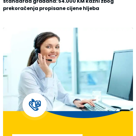
standarda građana: 54.000 KM kazni zbog
prekoračenja propisane cijene hljeba