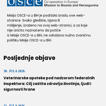
Misija OSCE-a u BiH je podržala izradu ove web-
stranice. Svako gledište, izjava ili
mišljenje, izraženo na ovoj web-stranici, a za koje
nije izričito naznačeno da potiče
iz Misije OSCE-a u BiH, ne odražava nužno zvaničnu
politiku Misije OSCE-a u BiH.
Posljednje objave
30. JULA 2026.
Veterinarske apoteke pod nadzorom federalnih
inspektora: Cilj zaštita zdravlja životinja, ljudi i
sigurnosti hrane
21. JULA 2026.