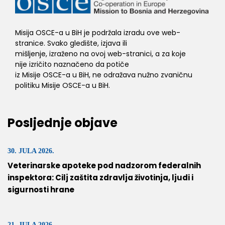
Misija OSCE-a u BiH je podržala izradu ove web-
stranice. Svako gledište, izjava ili
mišljenje, izraženo na ovoj web-stranici, a za koje
nije izričito naznačeno da potiče
iz Misije OSCE-a u BiH, ne odražava nužno zvaničnu
politiku Misije OSCE-a u BiH.
Posljednje objave
30. JULA 2026.
Veterinarske apoteke pod nadzorom federalnih
inspektora: Cilj zaštita zdravlja životinja, ljudi i
sigurnosti hrane
21. JULA 2026.