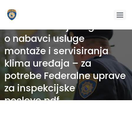
Odluka o dodjeli ugovora
o nabavci usluge
montaže i servisiranja
klima uređaja – za
potrebe Federalne uprave
za inspekcijske
poslove.pdf