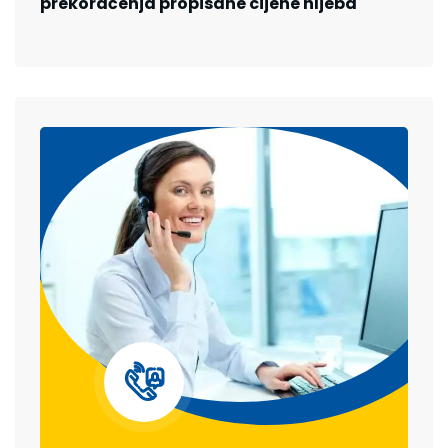
prekoračenja propisane cijene hljeba