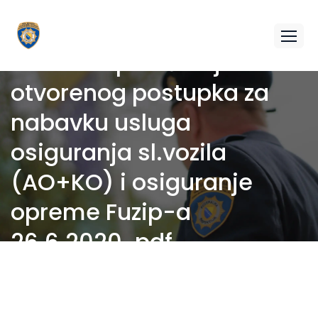
Odluka o poništenju
otvorenog postupka za
nabavku usluga
osiguranja sl.vozila
(AO+KO) i osiguranje
opreme Fuzip-a
26.6.2020..pdf