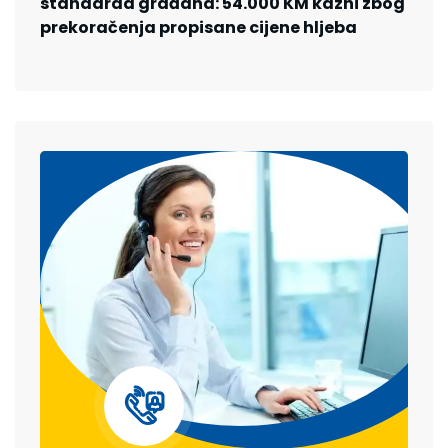
standarda građana: 54.000 KM kazni zbog
prekoračenja propisane cijene hljeba