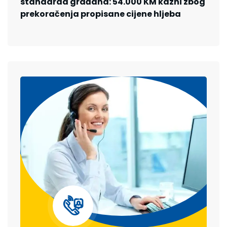
standarda građana: 54.000 KM kazni zbog
prekoračenja propisane cijene hljeba