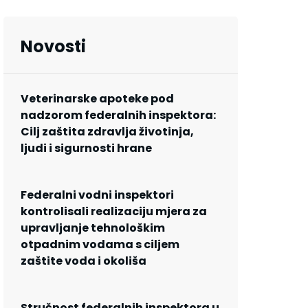
Novosti
Veterinarske apoteke pod
nadzorom federalnih inspektora:
Cilj zaštita zdravlja životinja,
ljudi i sigurnosti hrane
Federalni vodni inspektori
kontrolisali realizaciju mjera za
upravljanje tehnološkim
otpadnim vodama s ciljem
zaštite voda i okoliša
Stručnost federalnih inspektora u