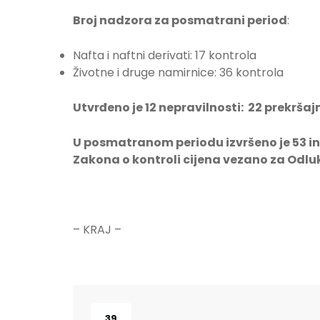
Broj nadzora za posmatrani period
:
Nafta i naftni derivati: 17 kontrola
Životne i druge namirnice: 36 kontrola
Utvrđeno je 12 nepravilnosti: 22 prekrša
U posmatranom periodu izvršeno je 53 
Zakona o kontroli cijena vezano za Odluk
– KRAJ –
39