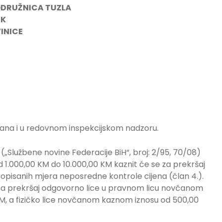
ODRUŽNICA TUZLA
IK
VINICE
đana i u redovnom inspekcijskom nadzoru.
(„Službene novine Federacije BiH“, broj: 2/95, 70/08)
1.000,00 KM do 10.000,00 KM kaznit će se za prekršaj
ropisanih mjera neposredne kontrole cijena (član 4.).
se za prekršaj odgovorno lice u pravnom licu novčanom
M, a fizičko lice novčanom kaznom iznosu od 500,00