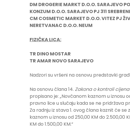
DM DROGERIE MARKT D.O.O. SARAJEVO P
KONZUM D.O.O. SARAJEVO PJ 311 SREBREN
CM COSMETIC MARKET D.O.O. VITEZ PJ ŽI
NERETVANAC D.O.O. NEUM
FIZIČKA LICA:
TR DINO MOSTAR
TR AMAR NOVO SARAJEVO
Nadzori su vršeni na osnovu predstavki gra
Na osnovu člana 14.
Zakona o kontroli cijena
propisano je: „Novčanom kaznom u iznosu od 
pravno lice u slučaju kada se ne pridržava p
Za radnju iz stava 1. ovog člana kaznit će 
kaznom u iznosu od 250,00 KM do 2.500,00 K
KM do 1.500,00 KM.“