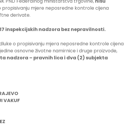
S NK PND Federalnog ministarstva trgovine,
nisu
o propisivanju mjere neposredne kontrole cijena
tne derivate.
17 inspekcijskih nadzora bez nepravilnosti.
dluke o propisivanju mjera neposredne kontrole cijena
edine osnovne životne namirnice i druge proizvode,
ta nadzora – pravnih lica i dva (2) subjekta
ARAJEVO
JI VAKUF
EZ