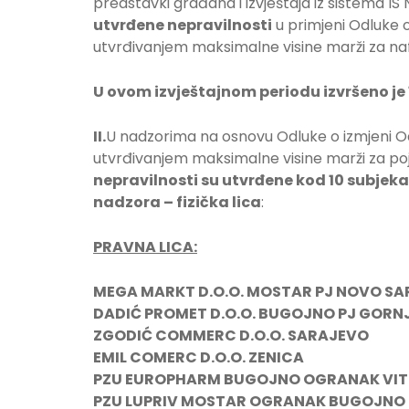
predstavki građana i izvještaja iz sistema I
utvrđene nepravilnosti
u primjeni Odluke 
utvrđivanjem maksimalne visine marži za naf
U ovom izvještajnom periodu izvršeno je 
II.
U nadzorima na osnovu Odluke o izmjeni O
utvrđivanjem maksimalne visine marži za poj
nepravilnosti su utvrđene kod 10 subjeka
nadzora – fizička lica
:
PRAVNA LICA:
MEGA MARKT D.O.O. MOSTAR PJ NOVO S
DADIĆ PROMET D.O.O. BUGOJNO PJ GORN
ZGODIĆ COMMERC D.O.O. SARAJEVO
EMIL COMERC D.O.O. ZENICA
PZU EUROPHARM BUGOJNO OGRANAK VIT
PZU LUPRIV MOSTAR OGRANAK BUGOJNO