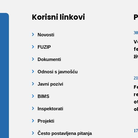
Korisni linkovi
P
30
Novosti
V
FUZIP
f
ž
Dokumenti
Odnosi s javnošću
21
Javni pozivi
F
r
BIMS
o
Inspektorati
o
Projekti
17
Često postavljena pitanja