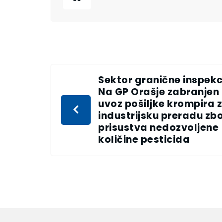
Sektor granične inspekci
Na GP Orašje zabranjen
uvoz pošiljke krompira 
industrijsku preradu zb
prisustva nedozvoljene
količine pesticida