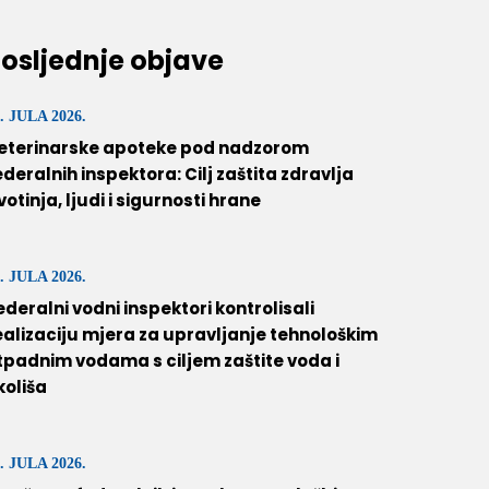
osljednje objave
. JULA 2026.
eterinarske apoteke pod nadzorom
ederalnih inspektora: Cilj zaštita zdravlja
ivotinja, ljudi i sigurnosti hrane
. JULA 2026.
ederalni vodni inspektori kontrolisali
ealizaciju mjera za upravljanje tehnološkim
tpadnim vodama s ciljem zaštite voda i
koliša
. JULA 2026.