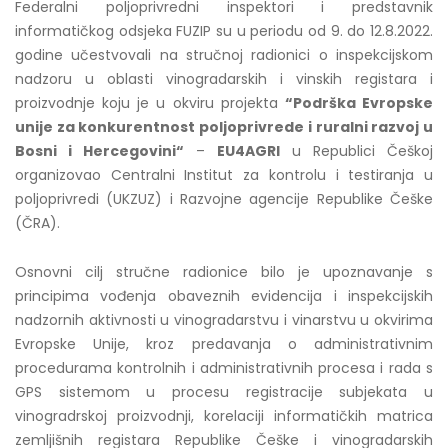
Federalni poljoprivredni inspektori i predstavnik
informatičkog odsjeka FUZIP su u periodu od 9. do 12.8.2022.
godine učestvovali na stručnoj radionici o inspekcijskom
nadzoru u oblasti vinogradarskih i vinskih registara i
proizvodnje koju je u okviru projekta
“Podrška Evropske
unije za konkurentnost poljoprivrede i ruralni razvoj u
Bosni i Hercegovini“
–
EU4AGRI
u Republici Češkoj
organizovao Centralni Institut za kontrolu i testiranja u
poljoprivredi (UKZUZ) i Razvojne agencije Republike Češke
(ČRA).
Osnovni cilj stručne radionice bilo je upoznavanje s
principima vođenja obaveznih evidencija i inspekcijskih
nadzornih aktivnosti u vinogradarstvu i vinarstvu u okvirima
Evropske Unije, kroz predavanja o administrativnim
procedurama kontrolnih i administrativnih procesa i rada s
GPS sistemom u procesu registracije subjekata u
vinogradrskoj proizvodnji, korelaciji informatičkih matrica
zemljišnih registara Republike Češke i vinogradarskih