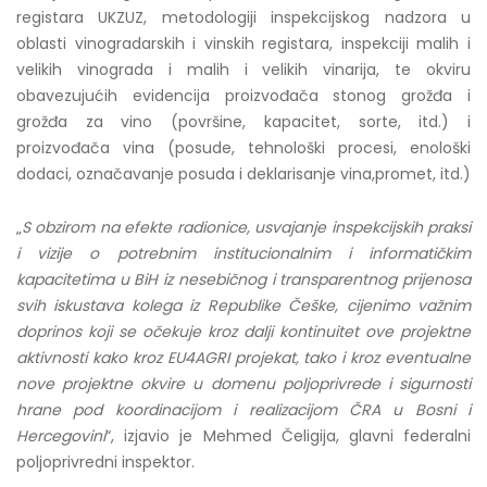
registara UKZUZ, metodologiji inspekcijskog nadzora u
oblasti vinogradarskih i vinskih registara, inspekciji malih i
velikih vinograda i malih i velikih vinarija, te okviru
obavezujućih evidencija proizvođača stonog grožđa i
grožđa za vino (površine, kapacitet, sorte, itd.) i
proizvođača vina (posude, tehnološki procesi, enološki
dodaci, označavanje posuda i deklarisanje vina,promet, itd.)
„
S obzirom na efekte radionice, usvajanje inspekcijskih praksi
i vizije o potrebnim institucionalnim i informatičkim
kapacitetima u BiH iz nesebičnog i transparentnog prijenosa
svih iskustava kolega iz Republike Češke, cijenimo važnim
doprinos koji se očekuje kroz dalji kontinuitet ove projektne
aktivnosti kako kroz EU4AGRI projekat, tako i kroz eventualne
nove projektne okvire u domenu poljoprivrede i sigurnosti
hrane pod koordinacijom i realizacijom ČRA u Bosni i
Hercegovini
“, izjavio je Mehmed Čeligija, glavni federalni
poljoprivredni inspektor.