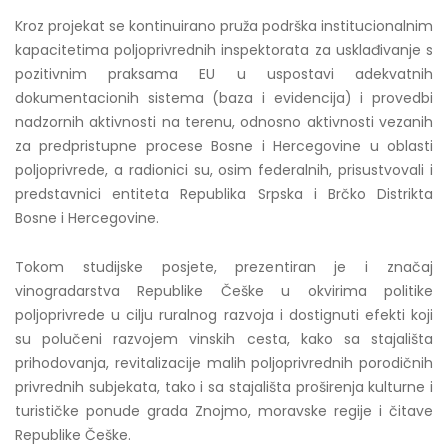
Kroz projekat se kontinuirano pruža podrška institucionalnim
kapacitetima poljoprivrednih inspektorata za usklađivanje s
pozitivnim praksama EU u uspostavi adekvatnih
dokumentacionih sistema (baza i evidencija) i provedbi
nadzornih aktivnosti na terenu, odnosno aktivnosti vezanih
za predpristupne procese Bosne i Hercegovine u oblasti
poljoprivrede, a radionici su, osim federalnih, prisustvovali i
predstavnici entiteta Republika Srpska i Brčko Distrikta
Bosne i Hercegovine.
Tokom studijske posjete, prezentiran je i značaj
vinogradarstva Republike Češke u okvirima politike
poljoprivrede u cilju ruralnog razvoja i dostignuti efekti koji
su polučeni razvojem vinskih cesta, kako sa stajališta
prihodovanja, revitalizacije malih poljoprivrednih porodičnih
privrednih subjekata, tako i sa stajališta proširenja kulturne i
turističke ponude grada Znojmo, moravske regije i čitave
Republike Češke.