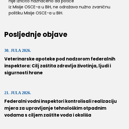
nije izričito naznačeno da potiče
iz Misije OSCE-a u BiH, ne odražava nužno zvaničnu
politiku Misije OSCE-a u BiH.
Posljednje objave
30. JULA 2026.
Veterinarske apoteke pod nadzorom federalnih
inspektora: Cilj zaštita zdravlja životinja, ljudi i
sigurnosti hrane
21. JULA 2026.
Federalni vodni inspektori kontrolisali realizaciju
mjera za upravljanje tehnološkim otpadnim
vodama s ciljem zaštite voda i okoliša