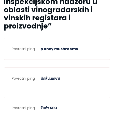
inspekcijskom nadzoru u
oblasti vinogradarskih i
vinskih registara i
proizvodnje
”
Povratni ping:
p envy mushrooms
Povratni ping:
นักสืบเอกชน
Povratni ping:
รับทำ SEO