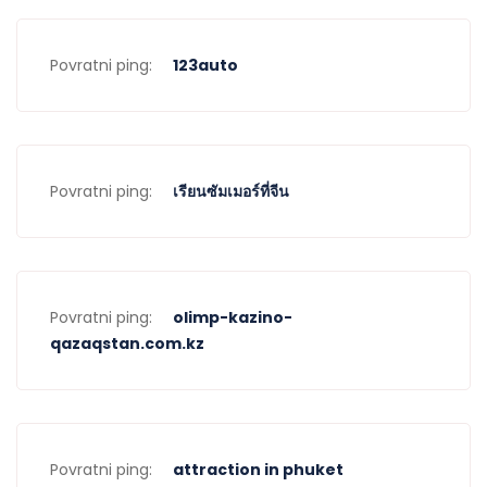
Povratni ping:
123auto
Povratni ping:
เรียนซัมเมอร์ที่จีน
Povratni ping:
olimp-kazino-
qazaqstan.com.kz
Povratni ping:
attraction in phuket