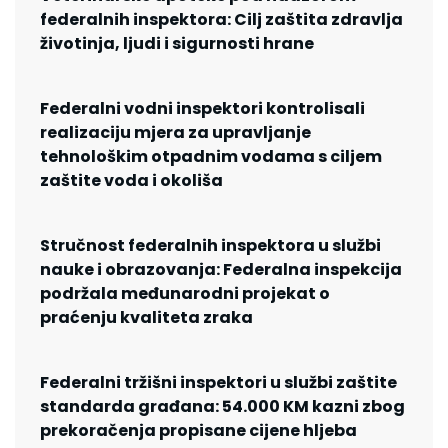
federalnih inspektora: Cilj zaštita zdravlja
životinja, ljudi i sigurnosti hrane
Federalni vodni inspektori kontrolisali
realizaciju mjera za upravljanje
tehnološkim otpadnim vodama s ciljem
zaštite voda i okoliša
Stručnost federalnih inspektora u službi
nauke i obrazovanja: Federalna inspekcija
podržala međunarodni projekat o
praćenju kvaliteta zraka
Federalni tržišni inspektori u službi zaštite
standarda građana: 54.000 KM kazni zbog
prekoračenja propisane cijene hljeba