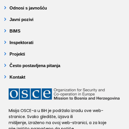
Odnosi s javnošću
Javni pozivi
BIMS
Inspektorati
Projekti
Često postavljena pitanja
Kontakt
Misija OSCE-a u BiH je podržala izradu ove web-
stranice. Svako gledište, izjava ili
mišljenje, izraženo na ovoj web-stranici, a za koje
nije izričito naznačeno da potiče