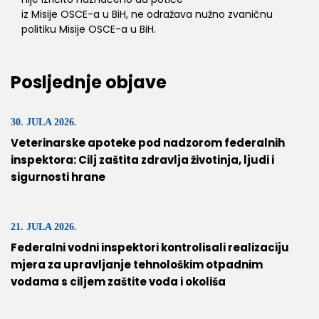
iz Misije OSCE-a u BiH, ne odražava nužno zvaničnu
politiku Misije OSCE-a u BiH.
Posljednje objave
30. JULA 2026.
Veterinarske apoteke pod nadzorom federalnih
inspektora: Cilj zaštita zdravlja životinja, ljudi i
sigurnosti hrane
21. JULA 2026.
Federalni vodni inspektori kontrolisali realizaciju
mjera za upravljanje tehnološkim otpadnim
vodama s ciljem zaštite voda i okoliša