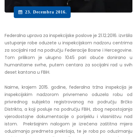
23. Decembra 2016.
Federalna uprava za inspekcijske poslove je 21.12.2016. izvršila
ustupanje robe oduzete u inspekcijskom nadzoru centrima
za socijalni rad na području Federacije Bosne i Hercegovine.
Tom prilikom je ukupno 1045 pari obuće donirano u
humanitarne svrhe, putem centara za socijalni rad u svih
deset kantona u FBiH.
Naime, krajem 2015. godine, federalna tržna inspekcija je
inspekcijskim nadzorom privremeno oduzela robu od
privrednog subjekta registrovanog na području Brčko
Distrikta, a koji posluje na području FBiH, zbog nepostojanja
vjerodostojne dokumentacije o porijeklu i vlasništvu nad
istom. Prekršajnim nalogom je izrečena zaštitna mjera
oduzimanja predmeta prekršaja, te je roba po oduzimanju