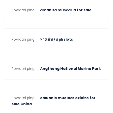
Povratni ping:
amanita muscaria for sale
Povratni ping:
ทางเข้าเล่น jili slots
Povratni ping:
Angthong National Marine Park
Povratni ping:
caluanie muelear oxidize for
sale​ China