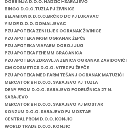
DOBRINJA D.O.O. HADŽIĆI-SARAJEVO
BINGO D.O.O.TUZLA PJ ŽIVINICE
BELAMIONIX D.O.O.BRČKO DC PJ LUKAVAC
YIMOR D.O.O. DOMALJEVAC
PZU APOTEKA ZENI LIJEK OGRANAK ŽIVINICE
PZU APOTEKA MGM OGRANAK ŽEPČE
PZU APOTEKA VIAFARM DOBOJ JUG
PZU APOTEKA FEHEMM GRAČANICA
PZU APOTEKA ZDRAVLJA ZENICA OGRANAK ZAVIDOVIĆI
CM COSMETICS D.O.O. VITEZ PJ ŽEPČE
PZU APOTEKA MED FARM TEŠANJ OGRANAK MATUZIĆI
MERCATOR BH D.O.O. SARAJEVO PJ TUZLA
DENY PROM D.O.O. SARAJEVO PODRUŽNICA 27 N.
SARAJEVO
MERCATOR BH D.O.O. SARAJEVO PJ MOSTAR
KONZUM D.O.O. SARAJEVO PJ MOSTAR
CENTRAL PROM D.O.O. KONJIC
WORLD TRADE D.O.O. KONJIC