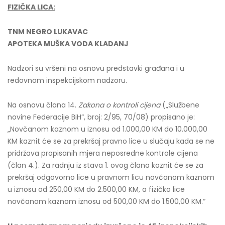
FIZIČKA LICA:
TNM NEGRO LUKAVAC
APOTEKA MUŠKA VODA KLADANJ
Nadzori su vršeni na osnovu predstavki građana i u
redovnom inspekcijskom nadzoru.
Na osnovu člana 14.
Zakona o kontroli cijena
(„Službene
novine Federacije BiH“, broj: 2/95, 70/08) propisano je:
„Novčanom kaznom u iznosu od 1.000,00 KM do 10.000,00
KM kaznit će se za prekršaj pravno lice u slučaju kada se ne
pridržava propisanih mjera neposredne kontrole cijena
(član 4.). Za radnju iz stava 1. ovog člana kaznit će se za
prekršaj odgovorno lice u pravnom licu novčanom kaznom
u iznosu od 250,00 KM do 2.500,00 KM, a fizičko lice
novčanom kaznom iznosu od 500,00 KM do 1.500,00 KM.“