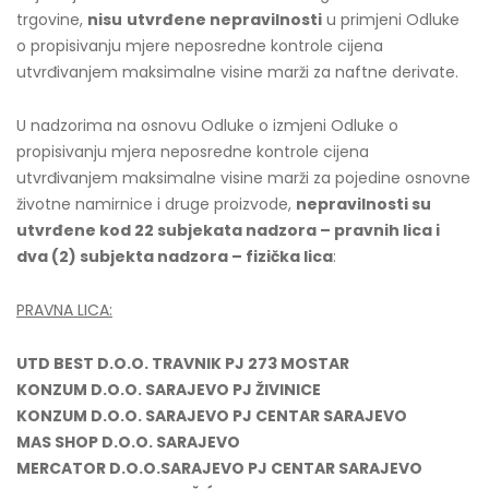
trgovine,
nisu
utvrđene nepravilnosti
u primjeni Odluke
o propisivanju mjere neposredne kontrole cijena
utvrđivanjem maksimalne visine marži za naftne derivate.
U nadzorima na osnovu Odluke o izmjeni Odluke o
propisivanju mjera neposredne kontrole cijena
utvrđivanjem maksimalne visine marži za pojedine osnovne
životne namirnice i druge proizvode,
nepravilnosti su
utvrđene kod 22 subjekata nadzora – pravnih lica i
dva (2) subjekta nadzora – fizička lica
:
PRAVNA LICA:
UTD BEST D.O.O. TRAVNIK PJ 273 MOSTAR
KONZUM D.O.O. SARAJEVO PJ ŽIVINICE
KONZUM D.O.O. SARAJEVO PJ CENTAR SARAJEVO
MAS SHOP D.O.O. SARAJEVO
MERCATOR D.O.O.SARAJEVO PJ CENTAR SARAJEVO