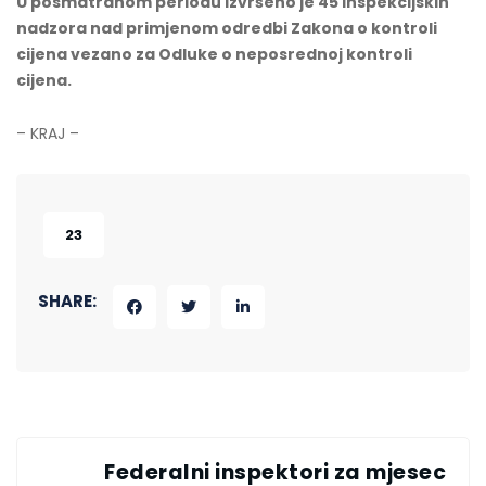
U posmatranom periodu izvršeno je 45 inspekcijskih
nadzora nad primjenom odredbi Zakona o kontroli
cijena vezano za Odluke o neposrednoj kontroli
cijena.
– KRAJ –
23
SHARE:
Federalni inspektori za mjesec