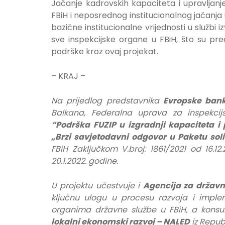
Jačanje kadrovskih kapaciteta i upravljanj
FBiH i neposrednog institucionalnog jačanja 
bazične institucionalne vrijednosti u službi 
sve inspekcijske organe u FBiH, što su pre
podrške kroz ovaj projekat.
– KRAJ –
Na prijedlog predstavnika
Evropske bank
Balkana, Federalna uprava za inspekcij
“Podrška FUZIP u izgradnji kapaciteta i
„Brzi savjetodavni odgovor u Paketu sol
FBiH Zaključkom V.broj: 1861/2021 od 16.1
20.1.2022. godine.
U projektu učestvuje i
Agencija za državn
ključnu ulogu u procesu razvoja i implem
organima državne službe u FBiH, a konsu
lokalni ekonomski razvoj – NALED
iz Republ