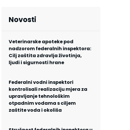
Novosti
Veterinarske apoteke pod
nadzorom federalnih inspektora:
Cilj zaštita zdravlja životinja,
ljudi i sigurnosti hrane
Federalni vodni inspektori
kontrolisali realizaciju mjera za
upravljanje tehnološkim
otpadnim vodama s ciljem
zaštite voda i okoliša
Stručnost federalnih inspektora u