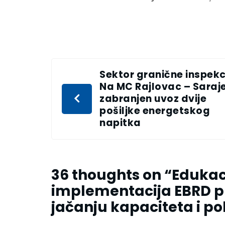
Sektor granične inspekci
Na MC Rajlovac – Saraj
zabranjen uvoz dvije
pošiljke energetskog
napitka
36 thoughts on “
Edukac
implementacija EBRD pr
jačanju kapaciteta i po