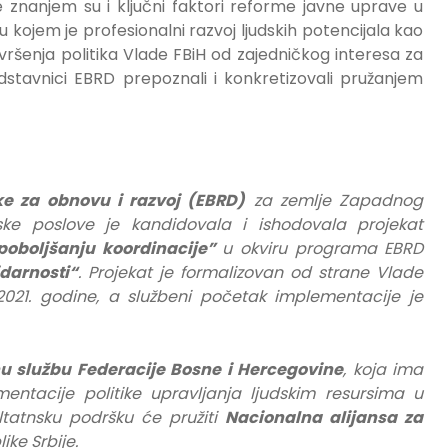
e znanjem su i ključni faktori reforme javne uprave u
u kojem je profesionalni razvoj ljudskih potencijala kao
izvršenja politika Vlade FBiH od zajedničkog interesa za
dstavnici EBRD prepoznali i konkretizovali pružanjem
e za obnovu i razvoj (EBRD)
za zemlje Zapadnog
ske poslove je kandidovala i ishodovala projekat
 poboljšanju koordinacije”
u okviru programa EBRD
idarnosti“
. Projekat je formalizovan od strane Vlade
2.2021. godine, a službeni početak implementacije je
u službu Federacije Bosne i Hercegovine
, koja ima
entacije politike upravljanja ljudskim resursima u
ltatnsku podršku će pružiti
Nacionalna alijansa za
ike Srbije.