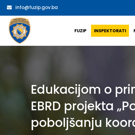
info@fuzip.gov.ba
FUZIP
INSPEKTORATI
Edukacijom o pri
EBRD projekta „Po
poboljšanju koor