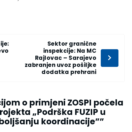
je:
Sektor granične
evo
inspekcije: Na MC
Rajlovac – Sarajevo
zabranjen uvoz pošiljke
dodatka prehrani
ijom o primjeni ZOSPI počela
ojekta „Podrška FUZIP u
boljšanju koordinacije”
”