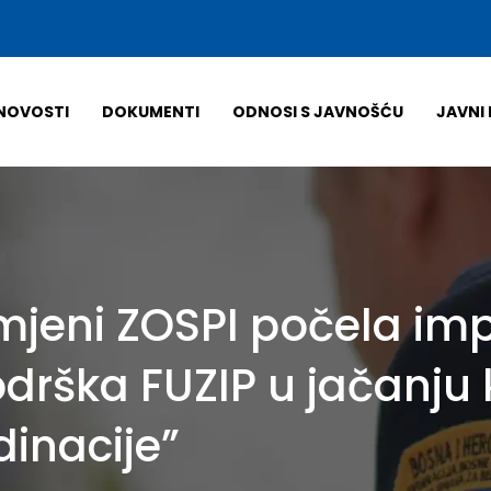
NOVOSTI
DOKUMENTI
ODNOSI S JAVNOŠĆU
JAVNI 
mjeni ZOSPI počela im
drška FUZIP u jačanju 
dinacije”