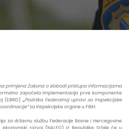
na primjena Zakona o slobodi pristupa informacijama
 formalno započela implementacija prve komponente
voj (EBRD)
„
Podrška Federalnoj upravi za inspekcijske
koordinacije”
za inspekcijske organe u FBiH
.
ja za državnu službu Federacije Bosne i Hercegovine
ni ekonomski razvoj (NALED) iz Republike Srbije će u