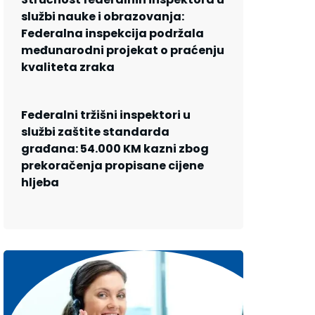
službi nauke i obrazovanja:
Federalna inspekcija podržala
međunarodni projekat o praćenju
kvaliteta zraka
Federalni tržišni inspektori u
službi zaštite standarda
građana: 54.000 KM kazni zbog
prekoračenja propisane cijene
hljeba