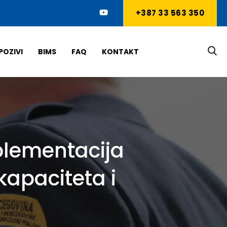
+387 33 563 350
POZIVI
BIMS
FAQ
KONTAKT
plementacija
kapaciteta i