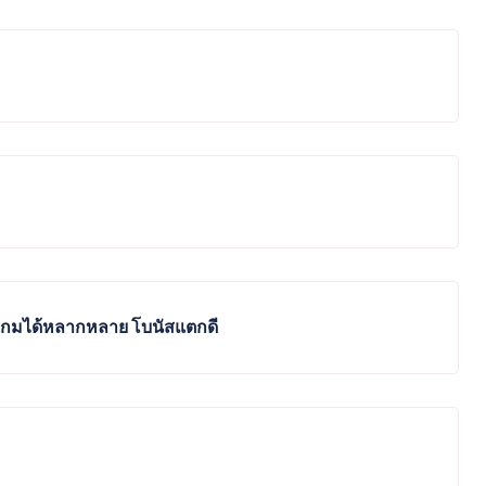
่นเกมได้หลากหลาย โบนัสแตกดี