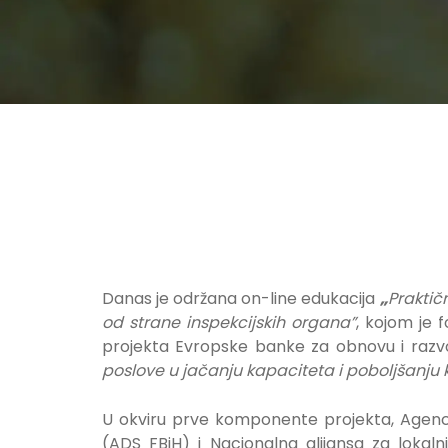
Danas je održana on-line edukacija
„
Praktič
od strane inspekcijskih organa”
, kojom je
projekta Evropske banke za obnovu i raz
poslove u jačanju kapaciteta i poboljšanju 
U okviru prve komponente projekta, Agenci
(ADS FBiH) i Nacionalna alijansa za lokal