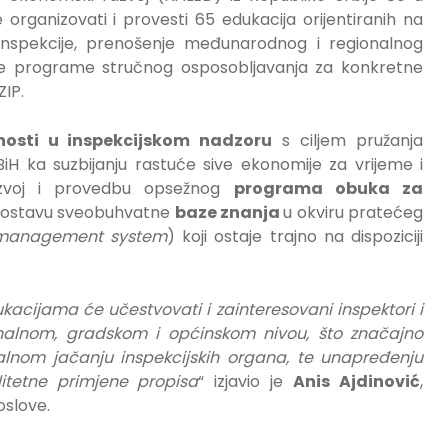
rganizovati i provesti 65 edukacija orijentiranih na
nspekcije, prenošenje međunarodnog i regionalnog
ođene programe stručnog osposobljavanja za konkretne
ZIP.
nosti u inspekcijskom nadzoru
s ciljem pružanja
iH ka suzbijanju rastuće sive ekonomije za vrijeme i
azvoj i provedbu opsežnog
programa obuka za
uspostavu sveobuhvatne
baze znanja
u okviru pratećeg
management system
) koji ostaje trajno na dispoziciji
kacijama će učestvovati i zainteresovani inspektori i
onalnom, gradskom i općinskom nivou, što značajno
nalnom jačanju inspekcijskih organa, te unapređenju
litetne primjene propisa
“ izjavio je
Anis Ajdinović
,
oslove.