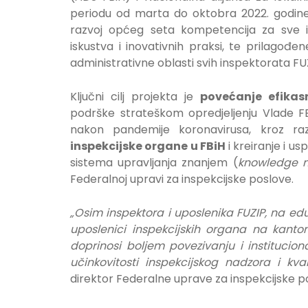
periodu od marta do oktobra 2022. godine o
razvoj općeg seta kompetencija za sve i
iskustva i inovativnih praksi, te ​​prilag
administrativne oblasti svih inspektorata FU
Ključni cilj projekta je
povećanje efikas
podrške strateškom opredjeljenju Vlade FB
nakon pandemije koronavirusa, kroz r
inspekcijske organe u FBiH
i kreiranje i 
sistema upravljanja znanjem (
knowledge 
Federalnoj upravi za inspekcijske poslove.
„Osim inspektora i uposlenika FUZIP, na edu
uposlenici inspekcijskih organa na kant
doprinosi boljem povezivanju i institucio
učinkovitosti inspekcijskog nadzora i kva
direktor Federalne uprave za inspekcijske p