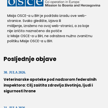
Misija OSCE-a u BiH je podržala izradu ove web-
stranice. Svako gledište, izjava ili
mišljenje, izraženo na ovoj web-stranici, a za koje
nije izričito naznačeno da potiče
iz Misije OSCE-a u BiH, ne odražava nužno zvaničnu
politiku Misije OSCE-a u BiH.
Posljednje objave
30. JULA 2026.
Veterinarske apoteke pod nadzorom federalnih
inspektora: Cilj zaštita zdravlja životinja, ljudi i
sigurnosti hrane
21. JULA 2026.