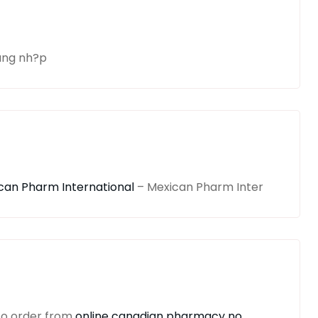
ang nh?p
can Pharm International
– Mexican Pharm Inter
to order from
online canadian pharmacy no