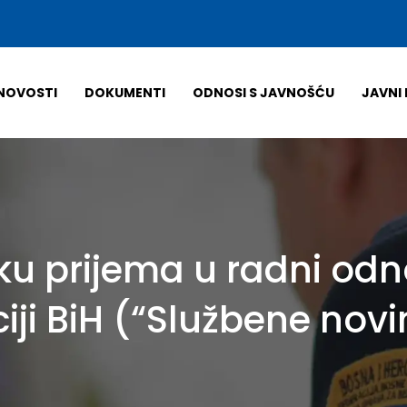
NOVOSTI
DOKUMENTI
ODNOSI S JAVNOŠĆU
JAVNI 
u prijema u radni od
ji BiH (“Službene novin