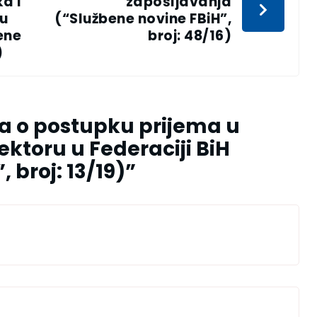
a i
zapošljavanja
ju
(“Službene novine FBiH”,
ene
broj: 48/16)
)
a o postupku prijema u
ktoru u Federaciji BiH
 broj: 13/19)
”