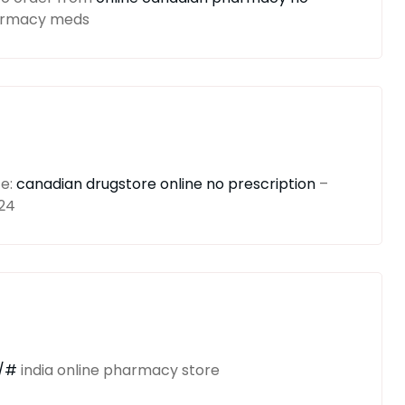
armacy meds
ce:
canadian drugstore online no prescription
–
24
p/#
india online pharmacy store