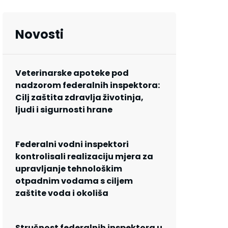
Novosti
Veterinarske apoteke pod
nadzorom federalnih inspektora:
Cilj zaštita zdravlja životinja,
ljudi i sigurnosti hrane
Federalni vodni inspektori
kontrolisali realizaciju mjera za
upravljanje tehnološkim
otpadnim vodama s ciljem
zaštite voda i okoliša
Stručnost federalnih inspektora u