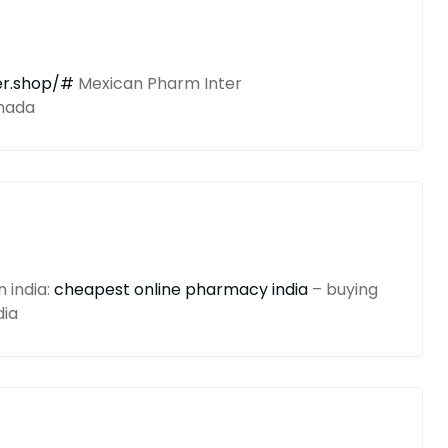
er.shop/#
Mexican Pharm Inter
nada
 india:
cheapest online pharmacy india
– buying
dia