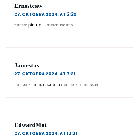
Ernestcaw
27. OKTOBRA 2024. AT 3:30
пинап:
pin up
– пинап казино
Jamestus
27. OKTOBRA 2024. AT 7:21
пин ап кз
пинап казино
пин ап казино вход
EdwardMut
27. OKTOBRA 2024. AT 10:31