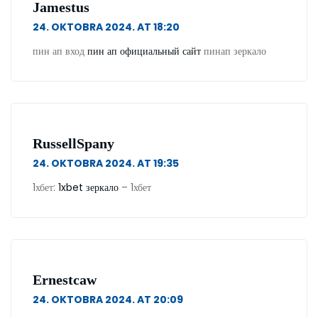
Jamestus
24. OKTOBRA 2024. AT 18:20
пин ап вход
пин ап официальный сайт
пинап зеркало
RussellSpany
24. OKTOBRA 2024. AT 19:35
1хбет:
1xbet зеркало
– 1хбет
Ernestcaw
24. OKTOBRA 2024. AT 20:09