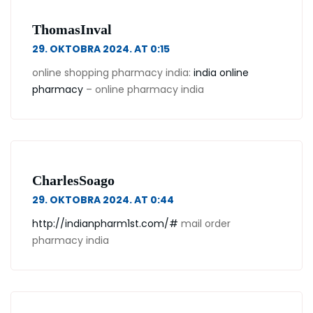
ThomasInval
29. OKTOBRA 2024. AT 0:15
online shopping pharmacy india:
india online
pharmacy
– online pharmacy india
CharlesSoago
29. OKTOBRA 2024. AT 0:44
http://indianpharm1st.com/#
mail order
pharmacy india