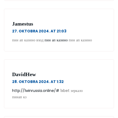
Jamestus
27. OKTOBRA 2024. AT 21:03
пин ап казино вход
пин ап казино
пин ап казино
DavidHew
28. OKTOBRA 2024. AT 1:32
http://1winrussia.online/#
1xbet зеркало
пинап кз