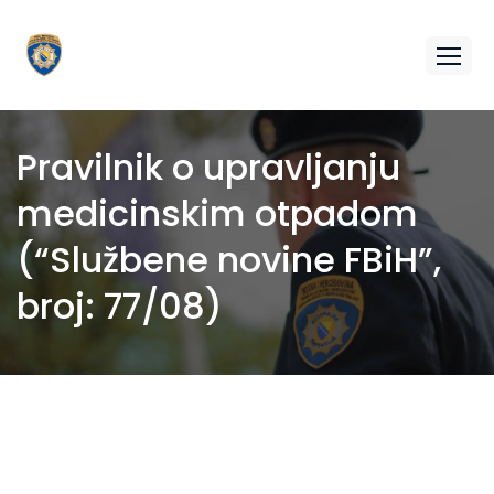
Pravilnik o upravljanju
medicinskim otpadom
(“Službene novine FBiH”,
broj: 77/08)