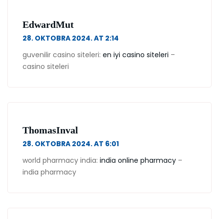
EdwardMut
28. OKTOBRA 2024. AT 2:14
guvenilir casino siteleri:
en iyi casino siteleri
–
casino siteleri
ThomasInval
28. OKTOBRA 2024. AT 6:01
world pharmacy india:
india online pharmacy
–
india pharmacy