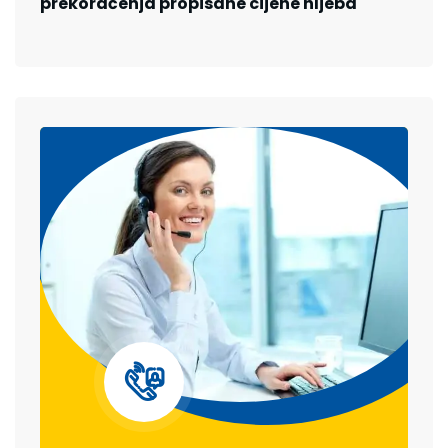
prekoračenja propisane cijene hljeba